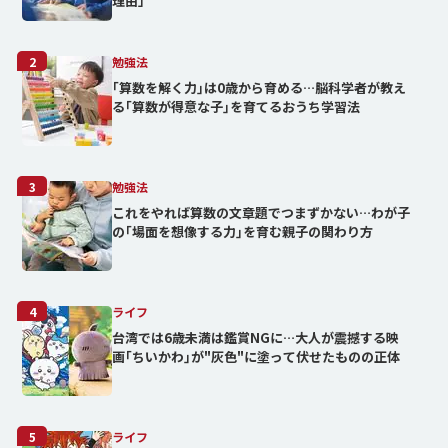
理由」
2
勉強法
｢算数を解く力｣は0歳から育める…脳科学者が教え
る｢算数が得意な子｣を育てるおうち学習法
3
勉強法
これをやれば算数の文章題でつまずかない…わが子
の｢場面を想像する力｣を育む親子の関わり方
4
ライフ
台湾では6歳未満は鑑賞NGに…大人が震撼する映
画｢ちいかわ｣が"灰色"に塗って伏せたものの正体
5
ライフ