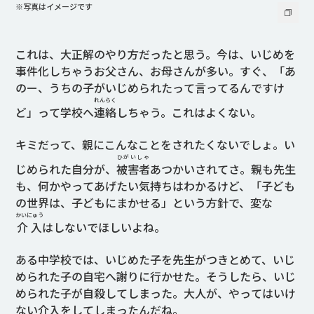
※写真はイメージです
これは、大正解のやり方だったと思う。今は、いじめを
事件化しちゃうお父さん、お母さんが多い。すぐ、「あ
のー、うちの子がいじめられたって言ってるんですけ
れんらく
ど」って学校へ
連絡
しちゃう。これはよくない。
キミだって、親にこんなことをされたくないでしょ。い
ひがいしゃ
じめられた自分が、
被害者
あつかいされてさ。親も先生
も、何かやってあげたい気持ちはわかるけど、「子ども
の世界は、子どもにまかせる」という方針で、変な
かいにゅう
介入
はしないでほしいよね。
ある中学校では、いじめた子を先生がつきとめて、いじ
められた子の自宅へ謝りに行かせた。そうしたら、いじ
められた子が自殺してしまった。大人が、やってはいけ
ない介入をしてしまったんだね。