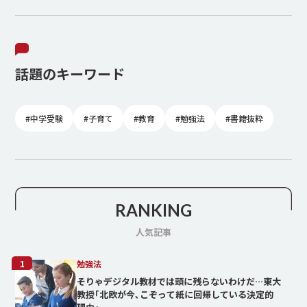
話題のキーワード
#中学受験
#子育て
#教育
#勉強法
#書籍抜粋
RANKING
人気記事
1
勉強法
そりゃデジタル教材では頭に残らないわけだ…東大
教授｢北欧が今､こぞって紙に回帰している決定的