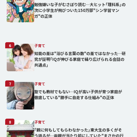
勉強嫌いな子がむさぼり読む…大ヒット｢理科系｣の
次に小学生が飛びついた150万部"シン学習マン
ガ"の正体
6
子育て
知能の差は"浴びる言葉の数"の差ではなかった…研
究が証明｢IQが伸びる家庭で繰り広げられる会話の
共通点｣
7
子育て
塾でも教材でもない…IQが高い子供が育つ家庭が
徹底している"勝手に自走する仕組み"の正体
8
子育て
｢親に何もしてもらわなかった｣東大生の多くがそ
う語るが…両親が当たり前にしていた"まさかの行