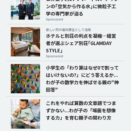
ンの｢空気から作る水｣に微粒子工
学の専門家が迫る
Sponsored
新しい形の福利厚生として活用
ホテルと別荘の利点を凝縮…経営
者が選ぶシェア別荘｢GLAMDAY
STYLE｣
Sponsored
小学生の「わり算はなぜ0で割って
はいけないの?」にどう答えるか...
わが子の数学力を伸ばせる親の"神
回答"
これをやれば算数の文章題でつま
ずかない...わが子の「場面を想像
する力」を育む親子の関わり方