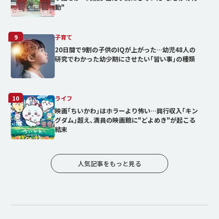
動"
9
子育て
20日間で9割の子供のIQが上がった…幼児48人の
研究でわかった幼少期にさせたい｢習い事｣の種類
10
ライフ
映画｢ちいかわ｣はホラーより怖い…興行収入｢キン
グダム｣超え､満員の映画館に"どよめき"が起こる
結末
人気記事をもっと見る