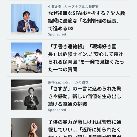
中堅企業にリーズナブルな新提案
なぜ複雑なSFAは挫折する？少人数
組織に最適な「名刺管理の延長」
で進めるDX
Sponsored
「手書き連絡帳」「現場好き園
長」は危険サイン..."安心して預け
られる保育園"を一発で見抜くたっ
た一つの質問
期待を超えるチームの強さ
「さすが」の一言に込められた驚
きや感動。新しい価値を生み出し
続ける電通の挑戦
Sponsored
子供の暴力が激しければ警察に通
報していい...「近所に知られたく