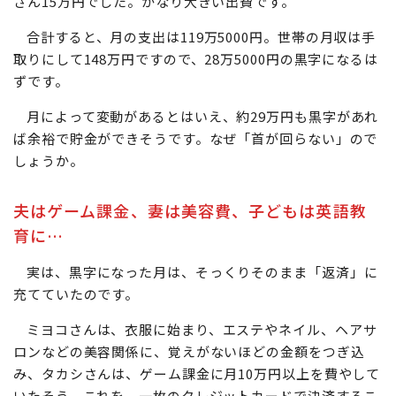
さん15万円でした。かなり大きい出費です。
合計すると、月の支出は119万5000円。世帯の月収は手
取りにして148万円ですので、28万5000円の黒字になるは
ずです。
月によって変動があるとはいえ、約29万円も黒字があれ
ば余裕で貯金ができそうです。なぜ「首が回らない」ので
しょうか。
夫はゲーム課金、妻は美容費、子どもは英語教
育に…
実は、黒字になった月は、そっくりそのまま「返済」に
充てていたのです。
ミヨコさんは、衣服に始まり、エステやネイル、ヘアサ
ロンなどの美容関係に、覚えがないほどの金額をつぎ込
み、タカシさんは、ゲーム課金に月10万円以上を費やして
いたそう。これを、一枚のクレジットカードで決済するこ