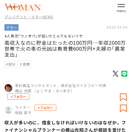
menu
プレジデント・マネーNEWS
マネー
2025.05.04
4人育児｢ワンオペ｣が招いたとんでもないツケ
高収入なのに貯金はたったの100万円…年収2000万
世帯で火の車の元凶は教育費600万円+夫婦の｢異常
支出｣
#家計
#浪費
家計再生コンサルタント、株式会社マイエフピー代表
横山 光昭 （よこやま・みつあき）
+フォロー
ライター
+フォロー
桜田 容子
収入が多いのに、借金しなければいけないのはなぜか。フ
ァイナンシャルプランナーの横山光昭さんが相談を受けた