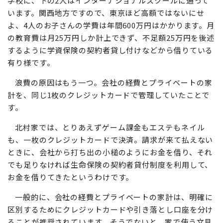
学校に、下の2人はインターナショナルスクールに通って
います。関西地方ですので、東京ほど高額ではないにせ
よ、4人のお子さんの学費は年間600万円はかかります。月
の教育費は月25万円しか計上できず、不足額25万円を後述
するように学資保険の契約者貸し付けなどから借りている
有り様です。
浪費の原因はもう一つ。会社の経費とプライベートの家
計を、同じ1枚のクレジットカードで管理していたことで
す。
北村家では、とりあえずゲーム課金もエステもネイル
も、一枚のクレジットカードで決済。請求が来て払えない
ときに、会社から打ち出の小槌のようにお金を借り、それ
でも足りなければ生命保険の契約者貸付制度を利用して、
お金を借りてきたというわけです。
一般的に、会社の経費とプライベートの家計は、明確に
区別するためにクレジットカードや引き落とし口座を分け
ることが推奨されています。そうでないと、家で使う文具