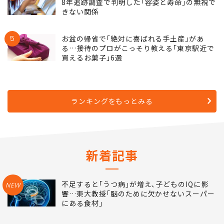
8年追跡調査で判明した｢容姿と寿命｣の無視で
きない関係
5
お盆の帰省で｢絶対に喜ばれる手土産｣があ
る…接待のプロがこっそり教える｢東京駅近で
買えるお菓子｣6選
ランキングをもっとみる
新着記事
不足すると｢うつ病｣が増え､子どものIQに影
NEW
響…東大教授｢脳のために欠かせないスーパー
にある食材｣