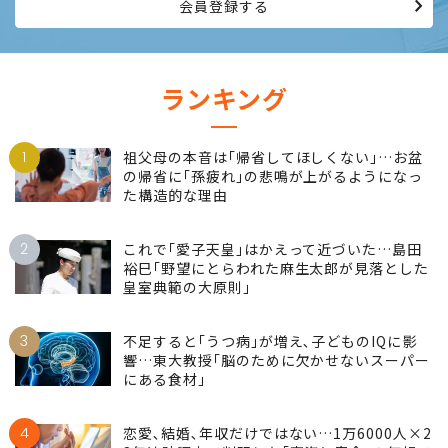
会員登録する
ランキング
1
祖父母の本音は｢帰省してほしくない｣…お盆
の帰省に｢孫疲れ｣の悲鳴が上がるようになっ
た構造的な理由
2
これで｢愛子天皇｣はかえって近づいた…島田
裕巳｢野望にとらわれた麻生太郎が見落とした
皇室典範の大原則｣
3
不足すると｢うつ病｣が増え､子どものIQに影
響…東大教授｢脳のために欠かせないスーパー
にある食材｣
4
恋愛､結婚､年収だけではない…1万6000人×2