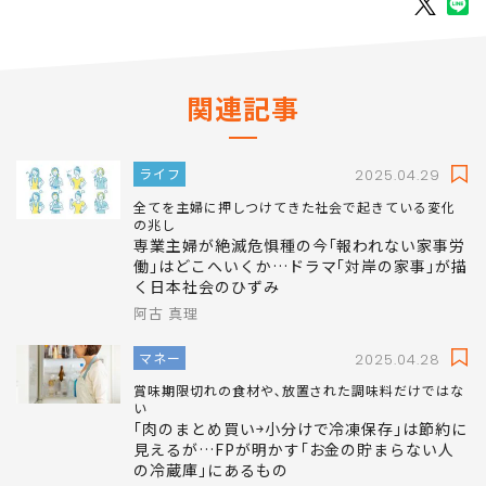
関連記事
ライフ
2025.04.29
全てを主婦に押しつけてきた社会で起きている変化
の兆し
専業主婦が絶滅危惧種の今｢報われない家事労
働｣はどこへいくか…ドラマ｢対岸の家事｣が描
く日本社会のひずみ
阿古 真理
マネー
2025.04.28
賞味期限切れの食材や､放置された調味料だけではな
い
｢肉のまとめ買い￫小分けで冷凍保存｣は節約に
見えるが…FPが明かす｢お金の貯まらない人
の冷蔵庫｣にあるもの