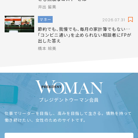
井出 留美
マネー
2026.07.31
節約でも､我慢でも､毎月の家計簿でもない…
｢コンビニ通い｣を止められない相談者にFPが
出した答え
橋本 絵美
プレジデントウーマン会員
仕事でリーダーを目指し、高みを目指して生きる。情熱を持って
働き続けたい、女性のためのサイトです。