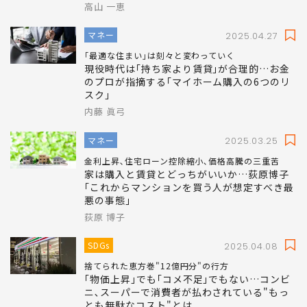
高山 一恵
マネー
2025.04.27
｢最適な住まい｣は刻々と変わっていく
現役時代は｢持ち家より賃貸｣が合理的…お金
のプロが指摘する｢マイホーム購入の6つのリ
スク｣
内藤 眞弓
マネー
2025.03.25
金利上昇､住宅ローン控除縮小､価格高騰の三重苦
家は購入と賃貸とどっちがいいか…荻原博子
｢これからマンションを買う人が想定すべき最
悪の事態｣
荻原 博子
SDGs
2025.04.08
捨てられた恵方巻"12億円分"の行方
｢物価上昇｣でも｢コメ不足｣でもない…コンビ
ニ､スーパーで消費者が払わされている"もっ
とも無駄なコスト"とは