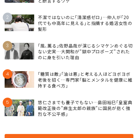
と断言するワケ
2
不潔ではないのに｢清潔感ゼロ｣…仲人が｢20
代でも中高年に見える｣と指摘する婚活女性の
髪形
3
｢風､薫る｣佐野晶哉が演じるシマケンめぐる切
ない史実…大関和が"獄中プロポーズ"された
のに身を引いた理由
4
｢糖質は敵｣｢油は悪｣と考える人ほどヨボヨボ
老後を招く…専門家｢脳とメンタルを健康に維
持する食べ方｣
5
悠仁さまでも養子でもない…島田裕巳｢皇室典
範改正後の"麻生太郎の親族"に国民が抱く強
烈な不公平感｣