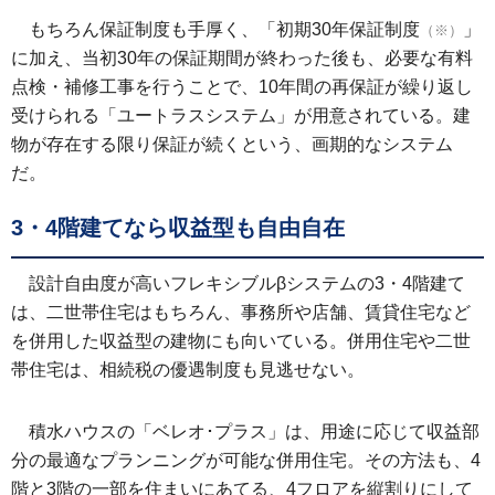
もちろん保証制度も手厚く、「初期30年保証制度
」
（※）
に加え、当初30年の保証期間が終わった後も、必要な有料
点検・補修工事を行うことで、10年間の再保証が繰り返し
受けられる「ユートラスシステム」が用意されている。建
物が存在する限り保証が続くという、画期的なシステム
だ。
3・4階建てなら収益型も自由自在
設計自由度が高いフレキシブルβシステムの3・4階建て
は、二世帯住宅はもちろん、事務所や店舗、賃貸住宅など
を併用した収益型の建物にも向いている。併用住宅や二世
帯住宅は、相続税の優遇制度も見逃せない。
積水ハウスの「ベレオ･プラス」は、用途に応じて収益部
分の最適なプランニングが可能な併用住宅。その方法も、4
階と3階の一部を住まいにあてる、4フロアを縦割りにして