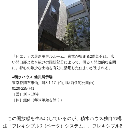
「ビエナ」の最新モデルルーム。家族が集まる2階部分は、広
い開口部と吹き抜けの階段部分によって、明るく開放的な空間
に。都心の希少な土地を有効に活用した住まいが生まれる。
●積水ハウス 仙川展示場
東京都調布市仙川町3-1-17（仙川駅前住宅公園内）
0120-225-741
［営］10～18時
［休］無休（年末年始を除く）
この開放感を生み出しているのが、積水ハウス独自の構
法「フレキシブルβ（ベータ）システム」。フレキシブルβ