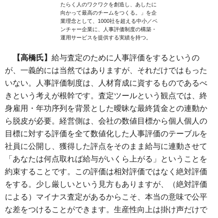
たらく人のワクワクを創造し、あしたに
向かって最高のチームをつくる。」を企
業理念として、1000社を超える中小／ベ
ンチャー企業に、人事評価制度の構築・
運用サービスを提供する実績を持つ。
【高橋氏】
給与査定のために人事評価をするというの
が、一義的には当然ではありますが、それだけではもった
いない。人事評価制度は、人材育成に資するものであるべ
きという考えが根幹です。査定ツールという観点では、終
身雇用・年功序列を背景とした曖昧な最終賃金との連動か
ら脱皮が必要。経営側は、会社の数値目標から個人個人の
目標に対する評価を全て数値化した人事評価のテーブルを
社員に公開し、獲得した評点をそのまま給与に連動させて
「あなたは何点取れば給与がいくら上がる」ということを
約束することです。この評価は相対評価ではなく絶対評価
をする。少し厳しいという見方もありますが、（絶対評価
による）マイナス査定があるからこそ、本当の意味で公平
な差をつけることができます。生産性向上は掛け声だけで