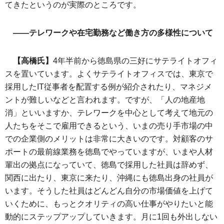
てきたというのが実際のところです。
――テレワークや在宅勤務など働き方の多様性について
【高橋氏】
4年半前から徳島県の三好にサテライトオフィ
スを置いています。よくサテライトオフィスでは、東京で
採用したIT従事者を配置する例が紹介されたり、マネジメ
ントが難しいなどと言われます。ですが、「人の地産地
消」といいますか、テレワークを中心として考えて地元の
人たちをそこで雇用できるという、いまの売り手市場の中
での企業側のメリットは非常に大きいのです。対顧客のサ
ポートの最前線業務を徳島でやっていますが、いまや人材
輩出の拠点になっていて、徳島で採用した社員は辞めず、
関西に出たり、東京に来たり、沖縄にも徳島出身の社員が
います。そうした社員はどんどん自分の市場価値を上げて
いくために、もっとクオリティの高い仕事がやりたいと能
動的にステップアップしていきます。月に1回も外出しない