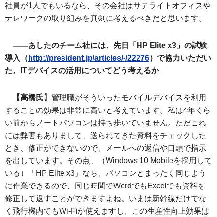
社員が1人でもいるなら、その会社はサテライトオフィスや
テレワークの取り組みを真剣に考えるべきだと思います。
――あしたのチーム社には、先日「HP Elite x3」の試験
導入（
http://president.jp/articles/-/22276
）で協力いただい
た。ITデバイスの活用についてどう考えるか
【高橋氏】
管理職がそういったモバイルデバイスを利用
することの効果は非常に高いと考えています。私は4年くら
い前からノートパソコンは持ち歩いていません。ただこれ
には弊害もありまして、送られてきた資料をチェックした
とき、修正ができないので、メールへの返信や口頭で指示
を出しています。その点、（Windows 10 Mobileを採用して
いる）「HP Elite x3」なら、パソコンとまったく同じよう
に作業できるので、同じ時間でWordでもExcelでも資料を
修正して返すことができますよね。いまは新幹線だけでな
く飛行機内でもWi-Fiが使えますし、この生産性向上効果は