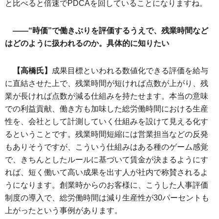
と比べると倍速でPDCAを回していることになりますね。
――“時価”で働きぶりを評価するうえで、残業時間など
はどのように扱われるのか。具体的に知りたい
【高橋氏】
成果目標といわれる数値化できる評価を給与
に直結させた上で、残業時間が短ければ点数が上がり、残
業が長ければ点数が減る仕組みを持たせます。本当の意味
での利益貢献、働き方も加味した総労働時間における生産
性を、会社として計測していく仕組みを設けて見える化す
るということです。残業時間短縮には営業担当などの反発
もありそうですが、こういう仕組みはある種のゲーム感覚
で、きちんとしたルールに基づいて賃金が決まるようにす
れば、短く働いて高い成果を出す人が社内で称賛されるよ
うになります。創業時からのお客様に、こうした人事評価
制度の導入で、総労働時間は減り生産性が30パーセントも
上がったという事例があります。