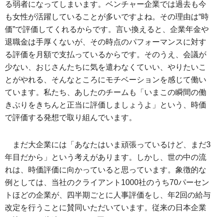
る弱者になってしまいます。ベンチャー企業では過去も今
も女性が活躍していることが多いですよね。その理由は“時
価”で評価してくれるからです。言い換えると、企業年金や
退職金は手厚くないが、その時点のパフォーマンスに対す
る評価を月額で支払っているからです。そのうえ、会議が
少ない、おじさんたちに気を遣わなくていい、やりたいこ
とがやれる、そんなところにモチベーションを感じて働い
ています。私たち、あしたのチームも「いまこの瞬間の働
きぶりをきちんと正当に評価しましょうよ」という、時価
で評価する発想で取り組んでいます。
まだ大企業には「あなたはいま頑張っているけど、まだ3
年目だから」という考えがあります。しかし、世の中の流
れは、時価評価に向かっていると思っています。象徴的な
例としては、当社のクライアント1000社のうち70パーセン
トほどの企業が、四半期ごとに人事評価をし、年2回の給与
改定を行うことに賛同いただいています。従来の日本企業