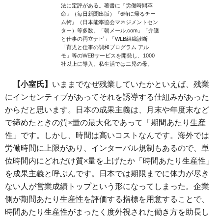
法に定評がある。著書に『労働時間革
命』（毎日新聞出版）『6時に帰るチー
ム術』（日本能率協会マネジメントセン
ター）等多数。「朝メール.com」「介護
と仕事の両立ナビ」「WLB組織診断」
「育児と仕事の調和プログラム アル
モ」等のWEBサービスを開発し、1000
社以上に導入。私生活では二児の母。
【小室氏】
いままでなぜ残業していたかといえば、残業
にインセンティブがあってそれを誘導する仕組みがあった
からだと思います。日本の成果主義は、月末や年度末など
で締めたときの質×量の最大化であって「期間あたり生産
性」です。しかし、時間は高いコストなんです。海外では
労働時間に上限があり、インターバル規制もあるので、単
位時間内にどれだけ質×量を上げたか「時間あたり生産性」
を成果主義と呼ぶんです。日本では期限までに体力が尽き
ない人が営業成績トップという形になってしまった。企業
側が期間あたり生産性を評価する指標を用意することで、
時間あたり生産性がまったく度外視された働き方を助長し