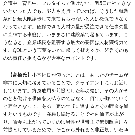
介護中、育児中、フルタイムで働けない、週5日出社できな
いといった人でも、能力さえ持っていれば、そうした就業
条件は最大限譲歩して来てもらわないと人は確保できなく
なっています。確保できる人材の量が受注できる仕事の量
に直結する事態は、いままさに建設業で起きています。こ
うなると、企業成長を阻害する最大の要因は人材獲得力で
す。QOLという言葉をいかに厳しく捉えるか、経営そのも
のの責任と捉えるかが大事なポイントです。
【高橋氏】
小室社長が仰ったことは、あしたのチームが
非常に大切に考えていることで、クライアントにもお話し
しています。終身雇用を前提とした年功給は、その人がそ
のとき働ける価値を支払うのではなく、何年か働いていく
と貯金となって、ある一定の年収に達するとその貯金を崩
すというものです。在籍し続けることで社内価値が上が
り、賃金も上がっていくのは男性が世帯主で無制限雇用を
前提としているためで、そこから外れると非正規、いわゆ