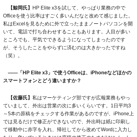
【鯨岡氏】
HP Elite x3を試して、やっぱり業務の中で
Officeを使う比率はすごく多いんだなと改めて感じました。
私はExcelを見るために外で立ったままノートパソコンを開
いて、電話で打ち合わせすることもあります。人目が多い
ところでも、平気でできるようになってしまったのです
が、そうしたことをやらずに済むのは大きかったですね
（笑）。
――「HP Elite x3」で使うOfficeは、iPhoneなどほかの
スマートフォンとどう違いますか？
【佐藤氏】
私はマーケティング部ですが広報業務もやっ
ていまして、外出は営業の次に多いくらいです。1日平均3
～5本の原稿をチェックする作業があるのですが、iPhone上
では見るだけで修正ができないので、外出時は紙に印刷し
て移動中に赤字を入れ、帰社してから改めてWordに入力し