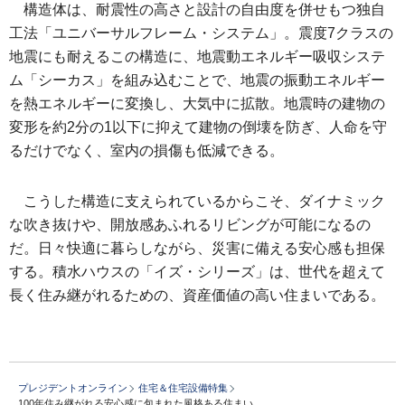
構造体は、耐震性の高さと設計の自由度を併せもつ独自
工法「ユニバーサルフレーム・システム」。震度7クラスの
地震にも耐えるこの構造に、地震動エネルギー吸収システ
ム「シーカス」を組み込むことで、地震の振動エネルギー
を熱エネルギーに変換し、大気中に拡散。地震時の建物の
変形を約2分の1以下に抑えて建物の倒壊を防ぎ、人命を守
るだけでなく、室内の損傷も低減できる。
こうした構造に支えられているからこそ、ダイナミック
な吹き抜けや、開放感あふれるリビングが可能になるの
だ。日々快適に暮らしながら、災害に備える安心感も担保
する。積水ハウスの「イズ・シリーズ」は、世代を超えて
長く住み継がれるための、資産価値の高い住まいである。
プレジデントオンライン
住宅＆住宅設備特集
100年住み継がれる安心感に包まれた風格ある住まい