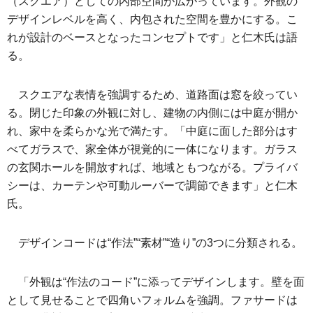
（スクエア）としての内部空間が広がっています。外観の
デザインレベルを高く、内包された空間を豊かにする。こ
れが設計のベースとなったコンセプトです」と仁木氏は語
る。
スクエアな表情を強調するため、道路面は窓を絞ってい
る。閉じた印象の外観に対し、建物の内側には中庭が開か
れ、家中を柔らかな光で満たす。「中庭に面した部分はす
べてガラスで、家全体が視覚的に一体になります。ガラス
の玄関ホールを開放すれば、地域ともつながる。プライバ
シーは、カーテンや可動ルーバーで調節できます」と仁木
氏。
デザインコードは“作法”“素材”“造り”の3つに分類される。
「外観は“作法のコード”に添ってデザインします。壁を面
として見せることで四角いフォルムを強調。ファサードは