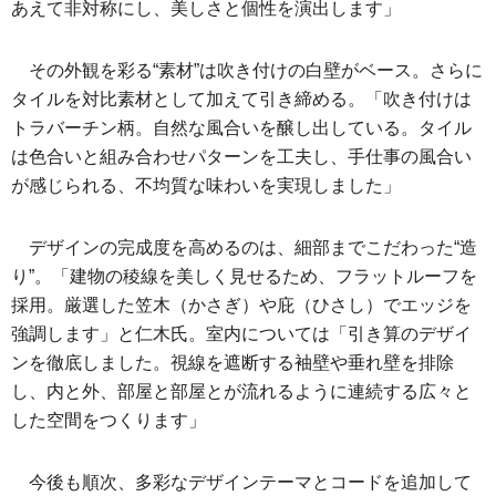
あえて非対称にし、美しさと個性を演出します」
その外観を彩る“素材”は吹き付けの白壁がベース。さらに
タイルを対比素材として加えて引き締める。「吹き付けは
トラバーチン柄。自然な風合いを醸し出している。タイル
は色合いと組み合わせパターンを工夫し、手仕事の風合い
が感じられる、不均質な味わいを実現しました」
デザインの完成度を高めるのは、細部までこだわった“造
り”。「建物の稜線を美しく見せるため、フラットルーフを
採用。厳選した笠木（かさぎ）や庇（ひさし）でエッジを
強調します」と仁木氏。室内については「引き算のデザイ
ンを徹底しました。視線を遮断する袖壁や垂れ壁を排除
し、内と外、部屋と部屋とが流れるように連続する広々と
した空間をつくります」
今後も順次、多彩なデザインテーマとコードを追加して