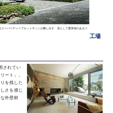
るスーパーディープセットサッシが醸し出す、凛として重厚感のあるフ
工場
用されてい
クリート」。
もりを残した
もしさを感じ
的な外壁材