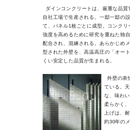
ダインコンクリートは、厳重な品質
自社工場で生産される。一邸一邸の
て、パネル1枚ごとに成型。コンクリ
強度を高めるために研究を重ねた独
配合され、混練される。あらかじめ
型された外壁を、高温高圧の「オー
くい安定した品質が生まれる。
外壁の表
ている。
な、味わ
柔らかく
上げは、耐
約30年の