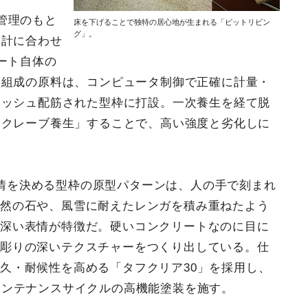
管理のもと
床を下げることで独特の居心地が生まれる「ピットリビン
グ」。
設計に合わせ
ート自体の
自組成の原料は、コンピュータ制御で正確に計量・
メッシュ配筋された型枠に打設。一次養生を経て脱
トクレーブ養生」することで、高い強度と劣化しに
情を決める型枠の原型パターンは、人の手で刻まれ
天然の石や、風雪に耐えたレンガを積み重ねたよう
い深い表情が特徴だ。硬いコンクリートなのに目に
、彫りの深いテクスチャーをつくり出している。仕
久・耐候性を高める「タフクリア30」を採用し、
メンテナンスサイクルの高機能塗装を施す。