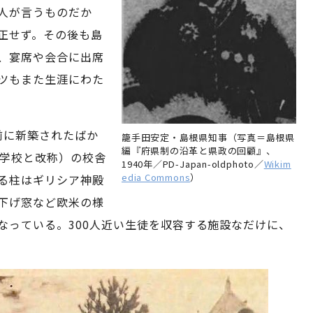
人が言うものだか
正せず。その後も島
、宴席や会合に出席
ツもまた生涯にわた
前に新築されたばか
籠手田安定・島根県知事（写真＝島根県
編『府県制の沿革と県政の回顧』、
中学校と改称）の校舎
1940年／PD-Japan-oldphoto／
Wikim
edia Commons
）
る柱はギリシア神殿
下げ窓など欧米の様
なっている。300人近い生徒を収容する施設なだけに、