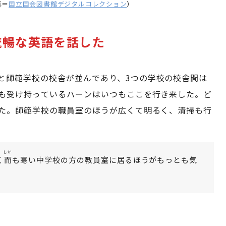
真＝
国立国会図書館デジタルコレクション
）
流暢な英語を話した
と師範学校の校舎が並んであり、3つの学校の校舎間は
も受け持っているハーンはいつもここを行き来した。ど
た。師範学校の職員室のほうが広くて明るく、清掃も行
しか
く
而
も寒い中学校の方の教員室に居るほうがもっとも気