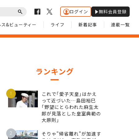
ログイン
無料会員登録
ルス&ビューティー
ライフ
新着記事
連載一覧
ランキング
1
これで｢愛子天皇｣はかえ
って近づいた…島田裕巳
｢野望にとらわれた麻生太
郎が見落とした皇室典範の
大原則｣
2
そりゃ"帰省離れ"が加速す