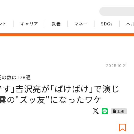
ント
キャリア
教養
マネー
SDGs
ヘ
2025.10.21
の数は128通
す｣吉沢亮が｢ばけばけ｣で演じ
雲の"ズッ友"になったワケ
印刷