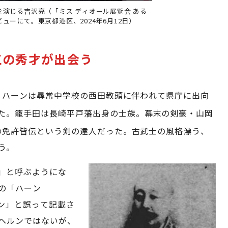
演じる吉沢亮（「ミス ディオール展覧会 ある
ューにて。東京都港区、2024年6月12日）
江の秀才が出会う
ィオ・ハーンは尋常中学校の西田教頭に伴われて県庁に出向
た。籠手田は長崎平戸藩出身の士族。幕末の剣豪・山岡
の免許皆伝という剣の達人だった。古武士の風格漂う、
う。
」と呼ぶようにな
の「ハーン
ルン」と誤って記載さ
ヘルンではないが、