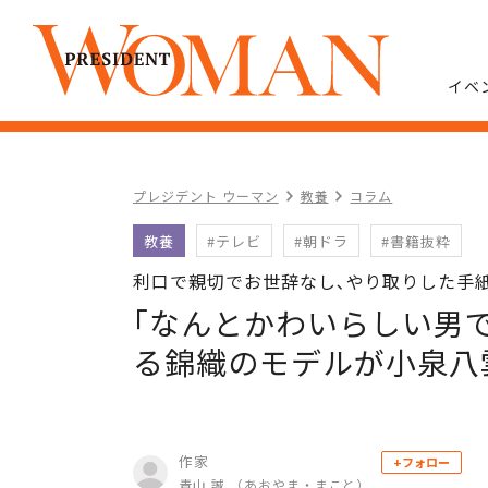
イベ
プレジデント ウーマン
教養
コラム
教養
#テレビ
#朝ドラ
#書籍抜粋
利口で親切でお世辞なし､やり取りした手紙
｢なんとかわいらしい男で
る錦織のモデルが小泉八
作家
+フォロー
青山 誠 （あおやま・まこと）