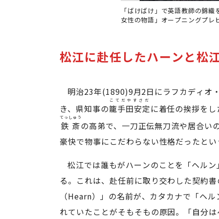
「ばけばけ」で英語教師の錦織を
女性の物語」オープニングプレビ
松江に赴任したハーンと松
明治23年(1890)9月2日にラフカデ
こてだやすさだ
き、県知事の
籠手田安定
に着任の挨拶をし
てっしゅう
鉄斎
の高弟で、一刀正伝無刀流や居合い
豪快で物事にこだわらない性格だったとい
松江では誰もがハーンのことを「ヘルン
る。これは、赴任前に取り交わした契約書
（Hearn）」の名前が、カタカナで「ヘ
れていたことがそもそもの原因。「自分は