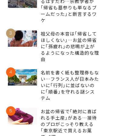
るはずだわ…宗教学者が
｢帰省も墓参りも単なるブ
ームだった｣と断言するワ
ケ
3
祖父母の本音は｢帰省して
ほしくない｣…お盆の帰省
に｢孫疲れ｣の悲鳴が上が
るようになった構造的な理
由
4
名前を書く紙も整理券もな
い…フランス人が日本みた
いに｢行列｣に並ばないの
に｢順番｣を守れる謎シス
テム
5
お盆の帰省で｢絶対に喜ば
れる手土産｣がある…接待
のプロがこっそり教える
｢東京駅近で買えるお菓