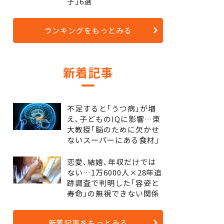
子｣6選
ランキングをもっとみる
新着記事
不足すると｢うつ病｣が増
え､子どものIQに影響…東
大教授｢脳のために欠かせ
ないスーパーにある食材｣
恋愛､結婚､年収だけでは
ない…1万6000人×28年追
跡調査で判明した｢容姿と
寿命｣の無視できない関係
新着記事をもっとみる