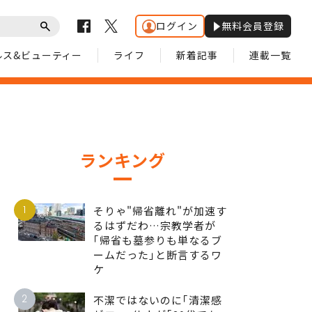
ログイン
無料会員登録
ルス&ビューティー
ライフ
新着記事
連載一覧
ランキング
1
そりゃ"帰省離れ"が加速す
るはずだわ…宗教学者が
｢帰省も墓参りも単なるブ
ームだった｣と断言するワ
ケ
2
不潔ではないのに｢清潔感