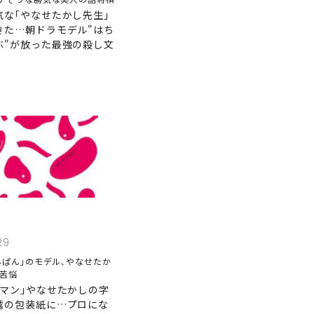
気な｢やなせたかし先生｣
きた…朝ドラモデル"はち
ぶ"が放った最強の殺し文
29
んぱん｣のモデル､やなせたか
の苦悩
ンマン｣やなせたかしの字
越の包装紙に…プロにな