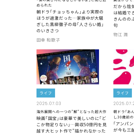
められた
だから陰
朝ドラ｢チョッちゃん｣より実際の
は結婚で
ほうが過激だった…家族中が大騒
きんのの
ぎした黒柳徹子の母｢人さらい婚｣
句
のいきさつ
物江 潤
田幸 和歌子
ライフ
ライフ
2025.07.03
2025.07.
海外展開への一つの"解"となった超大作
朝ドラ｢あ
し30歳前
映画｢国宝｣は豪華で美しいのに｢ど
｢アンパ
こか物足りない｣…興収50億円を見
が今も三
越す大ヒット作で"描かれなかった