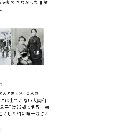
も決断できなかった兼業
代
7
ての名声と私生活の影
｣には出てこない大関和
息子"は33歳で他界…娘
で亡くした和に唯一残され
子