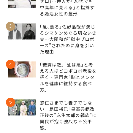
ゼロ｣…仲人が｢20代でも
中高年に見える｣と指摘す
る婚活女性の髪形
3
｢風､薫る｣佐野晶哉が演じ
るシマケンめぐる切ない史
実…大関和が"獄中プロポ
ーズ"されたのに身を引い
た理由
4
｢糖質は敵｣｢油は悪｣と考
える人ほどヨボヨボ老後を
招く…専門家｢脳とメンタ
ルを健康に維持する食べ
方｣
5
悠仁さまでも養子でもな
い…島田裕巳｢皇室典範改
正後の"麻生太郎の親族"に
国民が抱く強烈な不公平
感｣