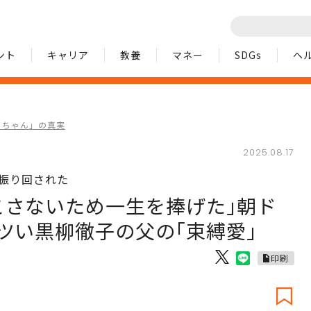
ント
キャリア
教養
マネー
SDGs
ヘ
ッちゃん」の真実
2025.08.17
は振り回された
こさないため一生を捧げた｣朝ド
ツい黒柳徹子の父の｢束縛愛｣
印刷