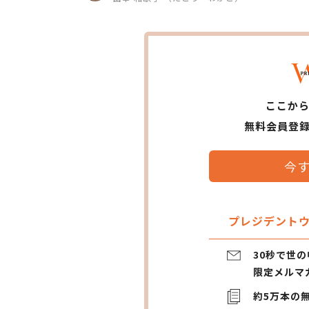
ここか
無料会員登
今
プレジデントウ
30秒で世
限定メルマ
約5万本の