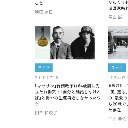
りたくて
こと"
漫画家時
勝田 友巳
青山 誠
ライフ
ライフ
2026.07.29
2026.07.1
｢マッサン｣竹鶴政孝は64歳妻に先
看護婦とし
立たれ慟哭…｢自分と結婚しなけれ
｢風､薫る
ば｣と悔やみ生涯再婚しなかったワ
の"最愛の
ケ
も20歳
た存在
田幸 和歌子
平山 亜佐