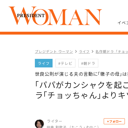
イベ
プレジデント ウーマン
ライフ
名作朝ドラ「チョ
ライフ
#テレビ
#朝ドラ
世良公則が演じる夫の言動に｢徹子の母｣
｢パパがカンシャクを起
ラ｢チョッちゃん｣よりキ
ライター
+フォロー
田幸 和歌子 （たこう・わかこ）