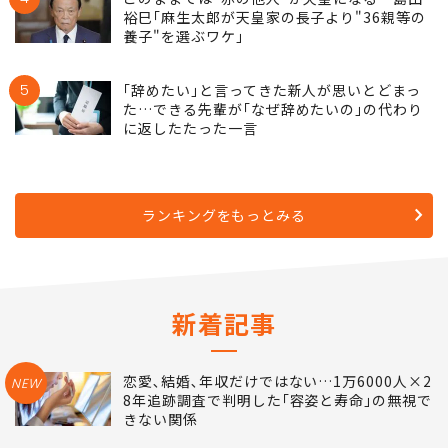
裕巳｢麻生太郎が天皇家の長子より"36親等の
養子"を選ぶワケ｣
5
｢辞めたい｣と言ってきた新人が思いとどまっ
た…できる先輩が｢なぜ辞めたいの｣の代わり
に返したたった一言
ランキングをもっとみる
新着記事
恋愛､結婚､年収だけではない…1万6000人×2
NEW
8年追跡調査で判明した｢容姿と寿命｣の無視で
きない関係