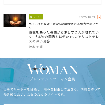
キャリア
2025.10.21
尽くしても見返りがないのは愛される魅力がないか
ら
役職を失った瞬間から少しずつ人が離れてい
く…｢本物の関係とは何か｣へのアリストテレ
スの深い回答
阪本 弘輝
プレジデントウーマン会員
仕事でリーダーを目指し、高みを目指して生きる。情熱を持って
働き続けたい、女性のためのサイトです。