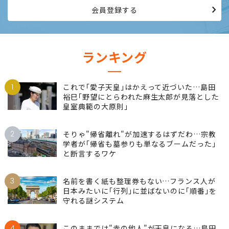
会員登録する
ランキング
1
これで｢愛子天皇｣はかえって近づいた…島田
裕巳｢野望にとらわれた麻生太郎が見落とした
皇室典範の大原則｣
2
そりゃ"帰省離れ"が加速するはずだわ…宗教
学者が｢帰省も墓参りも単なるブームだった｣
と断言するワケ
3
名前を書く紙も整理券もない…フランス人が
日本みたいに｢行列｣に並ばないのに｢順番｣を
守れる謎システム
4
このままでは"赤の他人"が天皇になる…島田