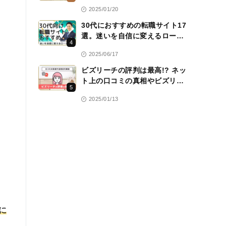
って本当？真相を独自アンケー
2025/01/20
ト調査で徹底検証
30代におすすめの転職サイト17
選。迷いを自信に変えるロード
4
マップ
2025/06/17
ビズリーチの評判は最高!? ネッ
ト上の口コミの真相やビズリー
5
チの徹底活用法を解説
2025/01/13
に