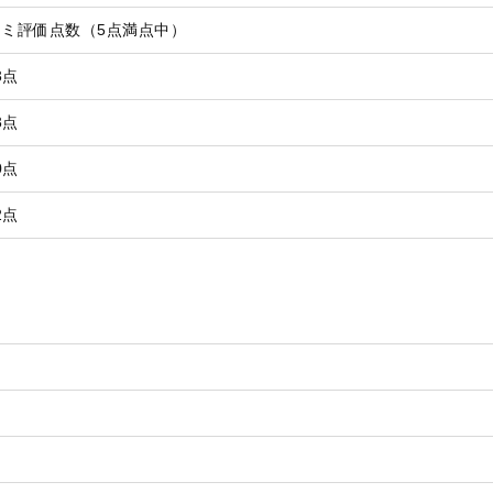
コミ評価点数（5点満点中）
3点
3点
0点
2点