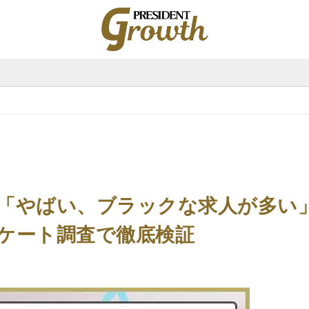
PRESIDENT
Growth（プ
レ
ジ
デ
ン
ト
グ
ロ
ー
ス）
「やばい、ブラックな求人が多い
ケート調査で徹底検証