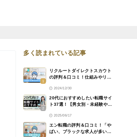
多く読まれている記事
リクルートダイレクトスカウト
の評判＆口コミ！仕組みやリク
1
ルートエージェントとの違いも
2024/12/30
」
解説
20代におすすめしたい転職サイ
ト37選！【男女別・未経験やハ
2
イクラスなどのキャリア別に紹
2025/06/17
介】
エン転職の評判＆口コミ！「や
ばい、ブラックな求人が多い」
3