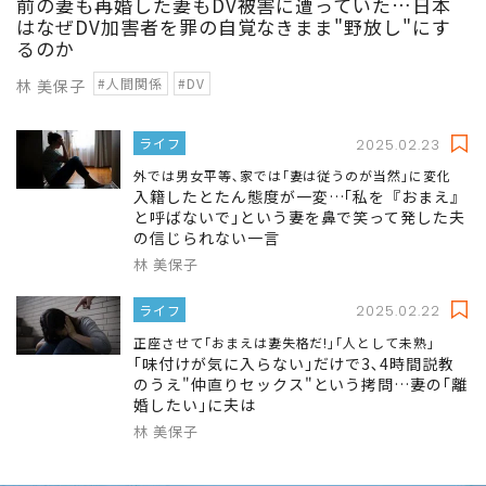
前の妻も再婚した妻もDV被害に遭っていた…日本
はなぜDV加害者を罪の自覚なきまま"野放し"にす
るのか
#人間関係
#DV
林 美保子
ライフ
2025.02.23
外では男女平等､家では｢妻は従うのが当然｣に変化
入籍したとたん態度が一変…｢私を『おまえ』
と呼ばないで｣という妻を鼻で笑って発した夫
の信じられない一言
林 美保子
ライフ
2025.02.22
正座させて｢おまえは妻失格だ!｣｢人として未熟｣
｢味付けが気に入らない｣だけで3､4時間説教
のうえ"仲直りセックス"という拷問…妻の｢離
婚したい｣に夫は
林 美保子