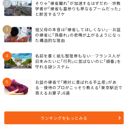
2
そりゃ"帰省離れ"が加速するはずだわ…宗教
学者が｢帰省も墓参りも単なるブームだった｣
と断言するワケ
3
祖父母の本音は｢帰省してほしくない｣…お盆
の帰省に｢孫疲れ｣の悲鳴が上がるようになっ
た構造的な理由
4
名前を書く紙も整理券もない…フランス人が
日本みたいに｢行列｣に並ばないのに｢順番｣を
守れる謎システム
5
お盆の帰省で｢絶対に喜ばれる手土産｣があ
る…接待のプロがこっそり教える｢東京駅近で
買えるお菓子｣6選
ランキングをもっとみる