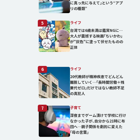
に真っ先に与えて｣という“アプ
リの種類”
ライフ
5
台湾では6歳未満は鑑賞NGに…
大人が震撼する映画｢ちいかわ｣
が"灰色"に塗って伏せたものの
正体
ライフ
6
20代教師が精神疾患でどんどん
離脱していく…｢長時間労働＋残
業代ゼロ｣だけではない教師不足
の真犯人
子育て
7
深夜までゲーム漬けで学校に行け
なかった子が､自分から21時に布
団へ…親子関係を劇的に変えた
｢母の言葉｣