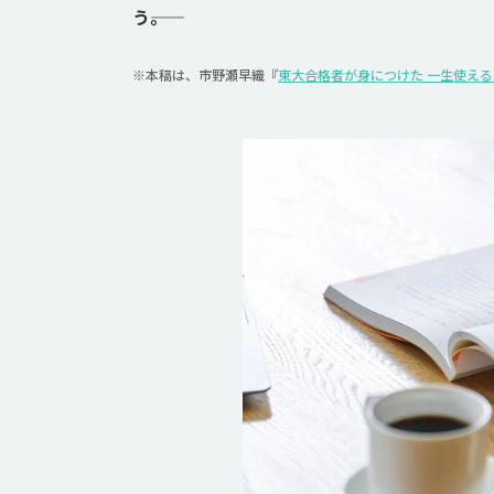
う――。
※本稿は、市野瀬早織『
東大合格者が身につけた 一生使え