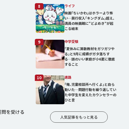
ライフ
8
映画｢ちいかわ｣はホラーより怖
い…興行収入｢キングダム｣超え､
満員の映画館に"どよめき"が起
こる結末
中学受験
9
｢夏休みに算数教材をガツガツや
る｣と9月に成績がガタ落ちす
る…頭のいい家庭が小6夏に徹底
すること
進路
10
｢俺､児童相談所へ行くよ｣と自ら
動いた…問題行動を繰り返してい
た中学生を変えたカウンセラーの
ひと言
質問を受ける
人気記事をもっと見る