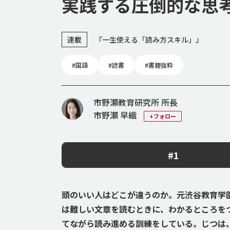
実践する圧倒的な思
連載
『一生使える「読み方スキル」』
#国語
#読書
#書籍抜粋
市野瀬教育研究所 所長
市野瀬 早織
+フォロー
#1
頭のいい人はどこが違うのか。元渋谷教育学
は難しい文章を読むときに、わかるところを
てながら読み進める訓練をしている。じつは