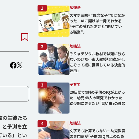
勉強法
1
スマホ三昧="残念な子"ではなか
った…AIに聞けば一発でわかる
｢子供の隠れた才能と"向いてい
る職業"｣
勉強法
2
そりゃデジタル教材では頭に残ら
ないわけだ…東大教授｢北欧が今､
こぞって紙に回帰している決定的
理由」
子育て
3
20日間で9割の子供のIQが上がっ
た…幼児48人の研究でわかった
幼少期にさせたい｢習い事｣の種類
校の生徒たち
勉強法
4
〉と予測を立
文字でも計算でもない…幼児教育
ている」とい
の専門家が｢子供のIQ向上のため