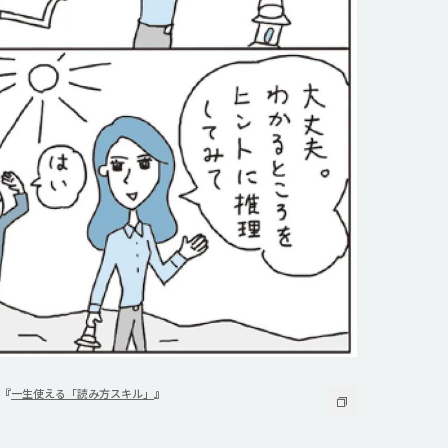
『
一生使える「読み方スキル」
』