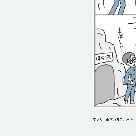
マンガ＝山下カヨコ、出所＝