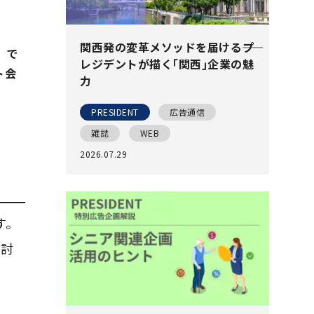
関西発の変革メソッドを届ける――プ
。で
レジデントが描く｢関西｣企業の魅
ト会
力
PRESIDENT
広告通信
雑誌
WEB
2026.07.29
す。
検討