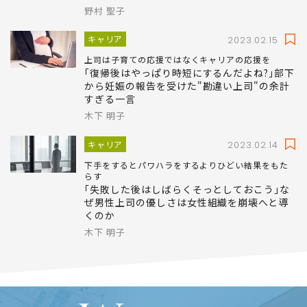
年代別調査からわかる｢女は昇進したがらない｣のウ
ソ
なぜ女性は50歳を過ぎると男性より出世欲が
強くなるのか?
野村 聖子
キャリア
2023.02.15
上司は子育ての応援ではなくキャリアの応援を
｢復帰後はやっぱり時短にするんだよね?｣部下
から妊娠の報告を受けた"勘違い上司"の余計
すぎる一言
木下 明子
キャリア
2023.02.14
下手をするとパワハラをするよりひどい結果をもた
らす
｢失敗した後はしばらくそっとしておこう｣な
ぜ男性上司の優しさは女性組織を崩壊へと導
くのか
木下 明子