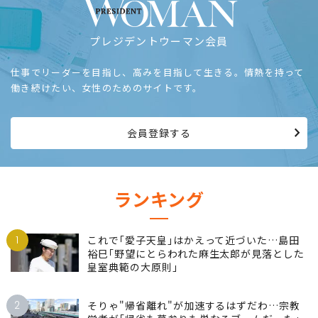
プレジデントウーマン会員
仕事でリーダーを目指し、高みを目指して生きる。情熱を持って
働き続けたい、女性のためのサイトです。
会員登録する
ランキング
1
これで｢愛子天皇｣はかえって近づいた…島田
裕巳｢野望にとらわれた麻生太郎が見落とした
皇室典範の大原則｣