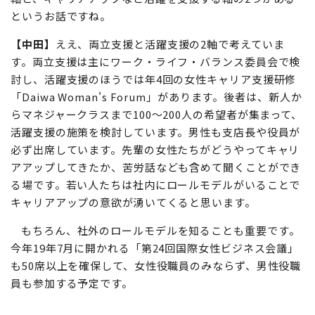
取り組みの大きな効果と言えるでしょうね。大和証券グル
ープの女性活躍支援では、家庭や育児との両立を支援する
軸と、キャリアアップなど活躍を支援する軸の2つがある
というお話ですね。
【中田】
ええ、両立支援と活躍支援の2軸で考えていま
す。両立支援は主にワーク・ライフ・バランス委員会で検
討し、活躍支援のほうでは年4回の女性キャリア支援研修
「Daiwa Woman's Forum」があります。後者は、新人か
らマネジャークラスまで100～200人の希望者が集まって、
活躍支援の施策を検討しています。男性も支店長や役員が
必ず出席しています。先輩の女性たちがどうやってキャリ
アアップしてきたか、苦労話なども含めて聞くことができ
る場です。若い人たちは社内にロールモデルがいることで
キャリアアップの意欲が湧いてくると思います。
もちろん、社外のロールモデルを知ることも重要です。
今年19年7月に開かれる「第24回国際女性ビジネス会議」
も50席以上を確保して、女性役職員のみならず、男性役職