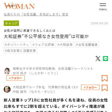
menu
社長たちの「女性活躍、本気出します」宣言
キャリア
2019.06.25
女性が自然に昇進できるしくみとは
大和証券"不公平感なき女性登用"は可能か
#ダイバーシティ
#フェアな評価
#大和証券
#女性活躍推進
#両立支援と活躍支援
相模女子大学大学院特任教授、女性活躍ジャーナリスト
白河 桃子 （しらかわ・とうこ）
+フォロー
大和証券グループ本社 代表執行役社長 CEO
+フォロー
中田 誠司 （なかた・せいじ）
新人営業トップ10に女性社員が多く名を連ね、役員の女性
比率もすでに2割を超えている。ダイバーシティ推進が進