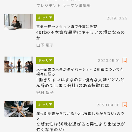
群馬で急成長したベイシアがとった画期的な施策と
は
真に効果的な女性活躍研修を導入する際､気を
つけるべき｢ある順序｣とは
プレジデント ウーマン編集部
キャリア
2019.10.23
営業一筋→スタッフ職で仕事に失望
40代の不本意な異動はキャリアの糧になるの
か
山下 慶子
キャリア
2023.05.01
大手企業の人事がダイバーシティと組織について赤
裸々に語る
｢働きやすいはずなのに､優秀な人ほどどんど
ん辞めてしまう会社｣のある特徴とは
野村 聖子
キャリア
2023.04.30