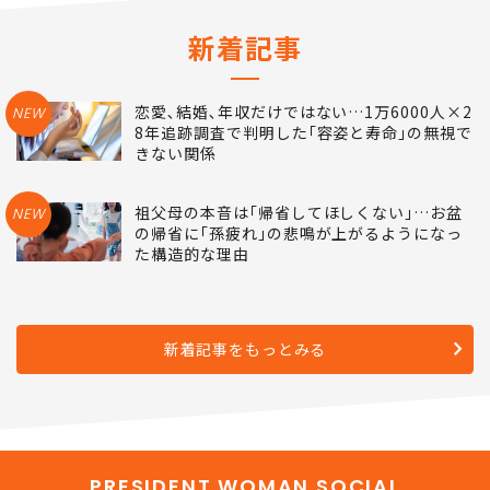
新着記事
恋愛､結婚､年収だけではない…1万6000人×2
NEW
8年追跡調査で判明した｢容姿と寿命｣の無視で
きない関係
祖父母の本音は｢帰省してほしくない｣…お盆
NEW
の帰省に｢孫疲れ｣の悲鳴が上がるようになっ
た構造的な理由
新着記事をもっとみる