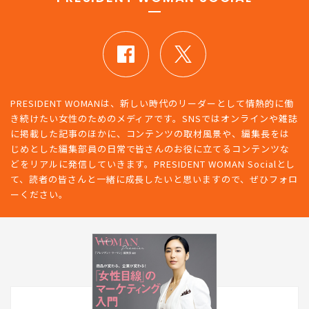
PRESIDENT WOMAN SOCIAL
PRESIDENT WOMANは、新しい時代のリーダーとして情熱的に働
き続けたい女性のためのメディアです。SNSではオンラインや雑誌
に掲載した記事のほかに、コンテンツの取材風景や、編集長をは
じめとした編集部員の日常で皆さんのお役に立てるコンテンツな
どをリアルに発信していきます。PRESIDENT WOMAN Socialとし
て、読者の皆さんと一緒に成長したいと思いますので、ぜひフォロ
ーください。