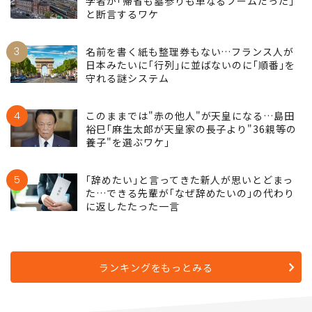
2
そりゃ"帰省離れ"が加速するはずだわ…宗教
学者が｢帰省も墓参りも単なるブームだった｣
と断言するワケ
3
名前を書く紙も整理券もない…フランス人が
日本みたいに｢行列｣に並ばないのに｢順番｣を
守れる謎システム
4
このままでは"赤の他人"が天皇になる…島田
裕巳｢麻生太郎が天皇家の長子より"36親等の
養子"を選ぶワケ｣
5
｢辞めたい｣と言ってきた新人が思いとどまっ
た…できる先輩が｢なぜ辞めたいの｣の代わり
に返したたった一言
ランキングをもっとみる