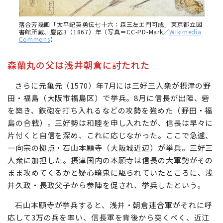
落合芳幾画「太平記英勇伝七十六：森三左エ門可成」東京都立図
書館所蔵、慶応3（1867）年（写真＝CC-PD-Mark／
Wikimedia
Commons
）
森蘭丸の父は浅井朝倉に討たれた
さらに元亀元（1570）年7月には三好三人衆が摂津の野
田・福島（大阪市福島区）で挙兵。8月に信長が出陣、砦
を築き、鉄砲を打ち入れるなどの攻勢を強めた（野田・福
島の合戦）。三好勢は和睦を申し入れたが、信長は早々に
片付くと自信を深め、これに応じなかった。ここで急遽、
一向宗の拠点・石山本願寺（大阪城近辺）が挙兵。三好三
人衆に加担した。摂津国内の本願寺は信長の大軍勢がその
まま攻めてくるかと疑心暗鬼に駆られていたところに、浅
井久政・長政父子から参陣を促され、挙兵したという。
石山本願寺が挙兵すると、浅井・朝倉連合軍がそれに呼
応して3万の兵を率い、信長軍を背後から突くべく、近江