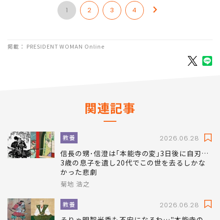
1
2
3
4
掲載： PRESIDENT WOMAN Online
関連記事
教養
2026.06.28
信長の甥･信澄は｢本能寺の変｣3日後に自刃…
3歳の息子を遺し20代でこの世を去るしかな
かった悲劇
菊地 浩之
教養
2026.06.28
そりゃ明智光秀も不安になるわ…"本能寺の