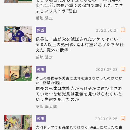
変"2年前､信長が重臣の追放で羅列した"すさ
まじいリストラ"理由
菊地 浩之
教養
2026.06.21
信長に一族郎党を滅ぼされたワケではない…
500人以上の処刑後､荒木村重と息子たちが仕
えた"意外な武将"
菊地 浩之
教養
2023.07.23
本当の菩提寺が秀吉に遺骨を渡さなかったのはなぜ
か…衝撃の仮説
信長の死体は本能寺からひそかに運び出され
ていた…なぜ光秀は遺骸を見つけられないと
いう失態を犯したのか
安部 龍太郎
教養
2023.06.25
大河ドラマでも森蘭丸ではなく｢森乱｣になった理由