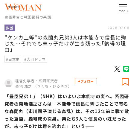
menu
豊臣秀吉と戦国武将の系譜
教養
2026.07.06
"ケンカ上等"の森蘭丸兄弟3人は本能寺で信長に殉
じた…それでも末っ子だけが生き残った｢納得の理
由｣
#日本史
#大河ドラマ
経営史学者・系図研究者
+フォロー
菊地 浩之 （きくち・ひろゆき）
「豊臣兄弟！」（NHK）はいよいよ本能寺の変へ。系図研
究者の菊地浩之さんは「本能寺で信長に殉じたことで有名
な森蘭丸（市川團子演じる森乱）は、その12年前に戦で散
った重臣、森可成の次男。弟たち3人も信長の小姓だった
が、末っ子だけは難を逃れた」という――。