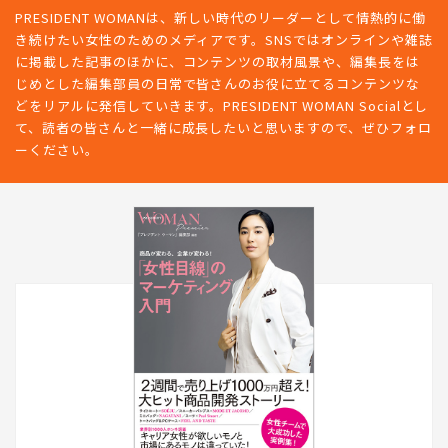
PRESIDENT WOMANは、新しい時代のリーダーとして情熱的に働
き続けたい女性のためのメディアです。SNSではオンラインや雑誌
に掲載した記事のほかに、コンテンツの取材風景や、編集長をは
じめとした編集部員の日常で皆さんのお役に立てるコンテンツな
どをリアルに発信していきます。PRESIDENT WOMAN Socialとし
て、読者の皆さんと一緒に成長したいと思いますので、ぜひフォロ
ーください。