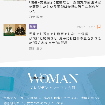
｢信長=男色家｣に根拠なし…森蘭丸や前田利家
を寵愛したという通説は後世の勝手な創作だ
った
乃至 政彦
教養
2026.07.27
光秀でも秀吉でも勝家でもない…信長
が"娘"と結婚させ､息子にも自分の五女を与え
た"愛されキャラ"の武将
菊地 浩之
プレジデントウーマン会員
仕事でリーダーを目指し、高みを目指して生きる。情熱を持って
働き続けたい、女性のためのサイトです。