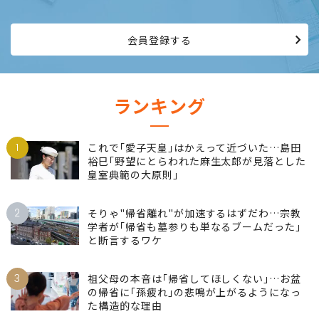
会員登録する
ランキング
1
これで｢愛子天皇｣はかえって近づいた…島田
裕巳｢野望にとらわれた麻生太郎が見落とした
皇室典範の大原則｣
2
そりゃ"帰省離れ"が加速するはずだわ…宗教
学者が｢帰省も墓参りも単なるブームだった｣
と断言するワケ
3
祖父母の本音は｢帰省してほしくない｣…お盆
の帰省に｢孫疲れ｣の悲鳴が上がるようになっ
た構造的な理由