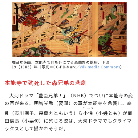
右田年英画、本能寺で討ち死にする森蘭丸の錦絵、明治
19（1886）年（写真＝CC-PD-Mark／
Wikimedia Commons
）
本能寺で殉死した森兄弟の悲劇
大河ドラマ「豊臣兄弟！」（NHK）でついに本能寺の変
の回が来る。明智光秀（要潤）の軍が本能寺を急襲し、森
こしょう
乱（市川團子、森蘭丸ともいう）ら
小性
（小姓とも）が織
田信長（小栗旬）に殉じる姿は、大河ドラマでもクライマ
ックスとして描かれそうだ。