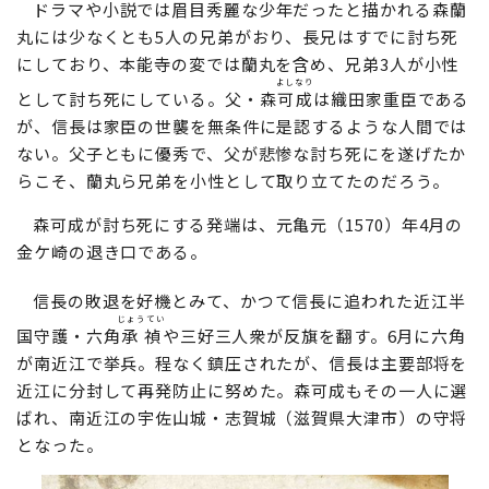
ドラマや小説では眉目秀麗な少年だったと描かれる森蘭
丸には少なくとも5人の兄弟がおり、長兄はすでに討ち死
にしており、本能寺の変では蘭丸を含め、兄弟3人が小性
よしなり
として討ち死にしている。父・森
可成
は織田家重臣である
が、信長は家臣の世襲を無条件に是認するような人間では
ない。父子ともに優秀で、父が悲惨な討ち死にを遂げたか
らこそ、蘭丸ら兄弟を小性として取り立てたのだろう。
森可成が討ち死にする発端は、元亀元（1570）年4月の
金ケ崎の退き口である。
信長の敗退を好機とみて、かつて信長に追われた近江半
じょうてい
国守護・六角
承禎
や三好三人衆が反旗を翻す。6月に六角
が南近江で挙兵。程なく鎮圧されたが、信長は主要部将を
近江に分封して再発防止に努めた。森可成もその一人に選
ばれ、南近江の宇佐山城・志賀城（滋賀県大津市）の守将
となった。