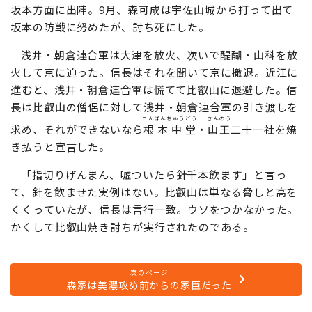
坂本方面に出陣。9月、森可成は宇佐山城から打って出て
坂本の防戦に努めたが、討ち死にした。
浅井・朝倉連合軍は大津を放火、次いで醍醐・山科を放
火して京に迫った。信長はそれを聞いて京に撤退。近江に
進むと、浅井・朝倉連合軍は慌てて比叡山に退避した。信
長は比叡山の僧侶に対して浅井・朝倉連合軍の引き渡しを
こんぽんちゅうどう
さんのう
求め、それができないなら
根本中堂
・
山王
二十一社を焼
き払うと宣言した。
「指切りげんまん、嘘ついたら針千本飲ます」と言っ
て、針を飲ませた実例はない。比叡山は単なる脅しと高を
くくっていたが、信長は言行一致。ウソをつかなかった。
かくして比叡山焼き討ちが実行されたのである。
次のページ
森家は美濃攻め前からの家臣だった