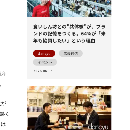
食いしん坊との"共体験"が、ブラ
ンドの記憶をつくる。64%が「来
年も協賛したい」という理由
dancyu
広告通信
イベント
2026.06.15
浦産
。
生が
熱く
事は