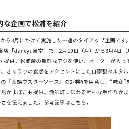
的な企画で松浦を紹介
2月から3月にかけて実施した一連のタイアップ企画です
店「dancyu食堂」で、2月19日（月）から3月4日（
・提供。松浦産の新鮮なアジを使い、オーダーが入っ
は、きゅうりの食感をアクセントにした自家製タルタル
の『金蝶ウスターソース』の2種類を用意し、“味変”
青島かまぼこも提供。漁師町に伝わる素朴な手作りかま
かさを伝えました。参考記事は
こちら
。