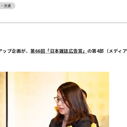
売・流通
アップ企画が、
第66回「日本雑誌広告賞」
の第4部（メディ