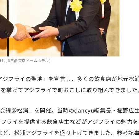
11月6日@東京ドームホテル）
「アジフライの聖地」を宣言し、多くの飲食店が地元松
域を挙げてアジフライで町おこしに取り組んできました
ライ会議＠松浦」を開催。当時のdancyu編集長・植野広
ジフライを提供する飲食店主などがアジフライの魅力を
るなど、松浦アジフライを盛り上げてきました。参考記