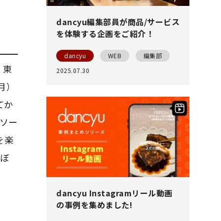
dancyu編集部員が商品/サービス
を体験する企画をご紹介！
dancyu
WEB
編集部
。東
2025.07.30
月）
てか
ソー
を楽
ぼ
dancyu Instagramリール動画
の事例を集めました!