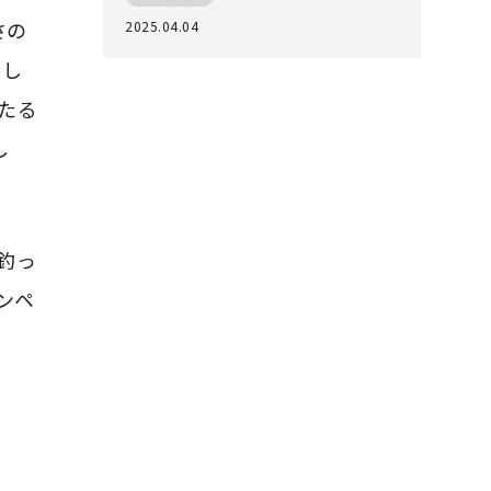
さの
2025.04.04
まし
たる
し
釣っ
ンペ