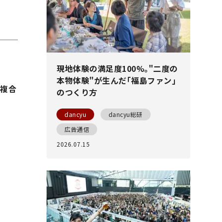
現地体験の満足度100%｡"二度の
本物体験"が生んだ｢福島ファン｣
ア複合
のつくり方
dancyu
dancyu総研
広告通信
2026.07.15