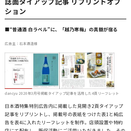
誌面タイアップ記事 リプリントオプ
ション
■“普通酒 白ラベル”に、「越乃寒梅」の真髄が宿る
広告主：石本酒造様
dancyu 2020年3月号掲載タイアップ記事を活用した4頁リーフレット
日本酒特集特別広告内に掲載した見開き2頁タイアップ
記事をリプリントし、掲載号の表紙をつけた表1と純広
告を表4に入れたリーフレットを制作。店頭設置や特約
店にて配布し、販促活動にご活用いただきました。その