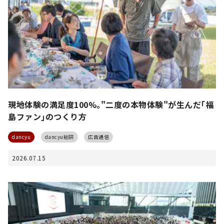
現地体験の満足度100%｡"二度の本物体験"が生んだ｢福
島ファン｣のつくり方
dancyu
dancyu総研
広告通信
2026.07.15