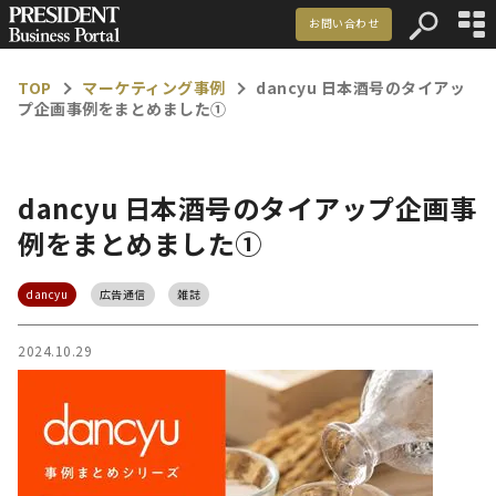
お問い合わせ
資料ダウンロード
TOP
マーケティング事例
dancyu 日本酒号のタイアッ
プ企画事例をまとめました①
マーケティング事例
記事一覧
dancyu 日本酒号のタイアップ企画事
お知らせ
例をまとめました①
dancyu
広告通信
雑誌
メルマガ登録
お問い合わせ
2024.10.29