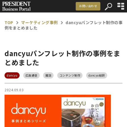
お問い合わせ
資料ダウンロード
TOP
マーケティング事例
dancyuパンフレット制作の事
例をまとめました
マーケティング事例
記事一覧
dancyuパンフレット制作の事例をま
お知らせ
とめました
dancyu
広告通信
雑誌
コンテンツ制作
dancyu総研
メルマガ登録
お問い合わせ
2024.09.03