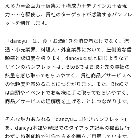
える力＝企画力＋編集力＋構成力＋デザイン力＋表現
力……を駆使し、貴社のターゲットが感動するパンフレ
ットを制作します。
「dancyu」は、食・お酒好きな消費者だけでなく、流
通・小売業界、料理人・外食業界において、圧倒的な信
頼感と認知度を誇ります。dancyu本誌と同じようなデ
ザインのパンフレットは、BtoBではお取引先の貴社の
熱量を感じ取ってもらいやすく、貴社商品／サービスへ
の信頼度を高めることにつながります。また、BtoCで
は店頭やイベントでお客様に手に取ってもらいやすく、
商品／サービスの理解度を上げることにつながります。
そんな魅力あふれる「dancyuロゴ付きパンフレット」
を、dancyu本誌やWEBでのタイアップ記事の掲載は行
わずに特別価格で制作できる企画をご用意しています。