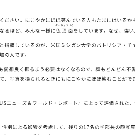
ください。にこやかにほほ笑んでいる人もたまにはいるか
ぶっちょうづら
なるほど、みんな一様に
仏頂面
をしています。なぜ、偉い
と指摘しているのが、米国ミシガン大学のパトリシア・チ
場の人です。
も愛想良く振るまう必要はなくなるので、顔もどんどん不
て、写真を撮られるときにもにこやかにほほ笑むことがで
USニューズ＆ワールド・レポート』によって評価された、
、性別による影響を考慮して、残りの17名の学部長の顔写