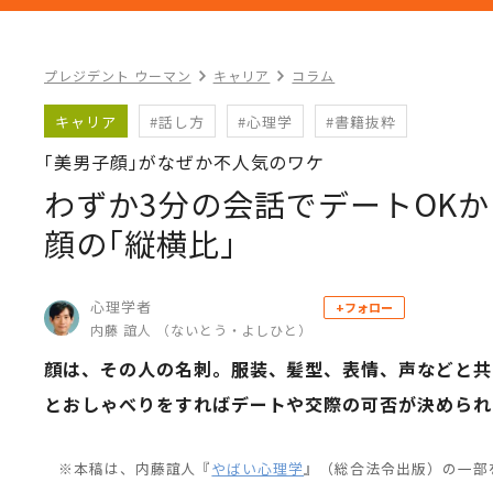
プレジデント ウーマン
キャリア
コラム
キャリア
#話し方
#心理学
#書籍抜粋
｢美男子顔｣がなぜか不人気のワケ
わずか3分の会話でデートOK
顔の｢縦横比｣
心理学者
+フォロー
内藤 誼人 （ないとう・よしひと）
顔は、その人の名刺。服装、髪型、表情、声などと共
とおしゃべりをすればデートや交際の可否が決められ
※本稿は、内藤誼人『
やばい心理学
』（総合法令出版）の一部