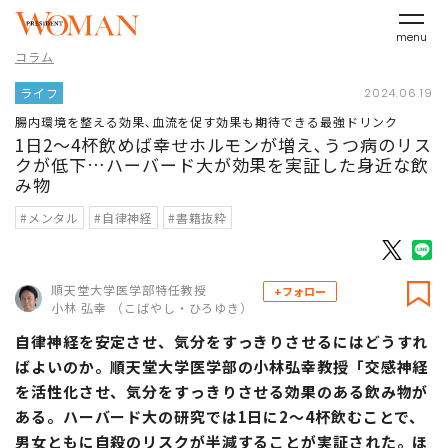
menu
コラム
ライフ
2024.06.19
腸内環境を整える効果､血流を促す効果も期待できる最強ドリンク
1日2～4杯飲めば幸せホルモンが増え､うつ病のリス
クが低下…ハーバード大が効果を実証した身近な飲
み物
#メンタル
#自律神経
#書籍抜粋
順天堂大学医学部特任教授
+フォロー
小林 弘幸 （こばやし・ひろゆき）
自律神経を安定させ、気分をすっきりさせるにはどうすれ
ばよいのか。順天堂大学医学部の小林弘幸教授「交感神経
を活性化させ、気分をすっきりさせる効果のある飲み物が
ある。ハーバード大の研究では1日に2～4杯飲むことで、
男女ともに自殺のリスクが半減することが実証された。ほ