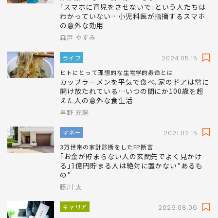
｢スマホに育児をさせないで｣という人たちは
わかっていない…小児科医が指摘するスマホ
の意外な効用
森戸 やすみ
ライフ
2024.05.15
ヒトにとって理想的な生物学的寿命とは
カップラーメンを平気で食べ､家のドアは常に
開け放たれている…いつの間にか100歳を超
えた人の意外な食生活
早野 元詞
マネー
2021.02.15
3万世帯の家計診断をしたFP断言
｢お金が貯まらない人の玄関先でよく見かけ
る｣1億円貯まる人は絶対に置かない"あるも
の"
藤川 太
キャリア
2026.08.06