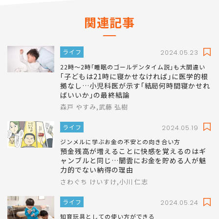
関連記事
ライフ
2024.05.23
22時～2時｢睡眠のゴールデンタイム説｣も大間違い
｢子どもは21時に寝かせなければ｣に医学的根
拠なし…小児科医が示す｢結局何時間寝かせれ
ばいいか｣の最終結論
森戸 やすみ,武藤 弘樹
ライフ
2024.05.19
ジンメルに学ぶお金の不安との向き合い方
預金残高が増えることに快感を覚えるのはギ
ャンブルと同じ…闇雲にお金を貯める人が魅
力的でない納得の理由
さわぐち けいすけ,小川 仁志
ライフ
2024.05.24
知育玩具としての使い方ができる