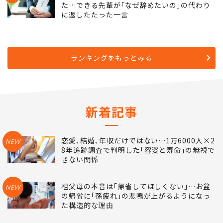
た…できる先輩が｢なぜ辞めたいの｣の代わり
に返したたった一言
ランキングをもっとみる
新着記事
恋愛､結婚､年収だけではない…1万6000人×2
NEW
8年追跡調査で判明した｢容姿と寿命｣の無視で
きない関係
祖父母の本音は｢帰省してほしくない｣…お盆
NEW
の帰省に｢孫疲れ｣の悲鳴が上がるようになっ
た構造的な理由