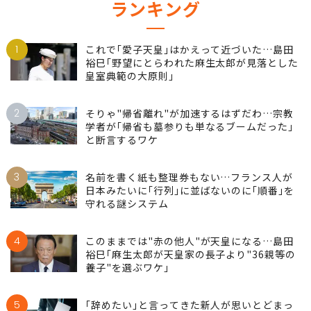
ランキング
1
これで｢愛子天皇｣はかえって近づいた…島田
裕巳｢野望にとらわれた麻生太郎が見落とした
皇室典範の大原則｣
2
そりゃ"帰省離れ"が加速するはずだわ…宗教
学者が｢帰省も墓参りも単なるブームだった｣
と断言するワケ
3
名前を書く紙も整理券もない…フランス人が
日本みたいに｢行列｣に並ばないのに｢順番｣を
守れる謎システム
4
このままでは"赤の他人"が天皇になる…島田
裕巳｢麻生太郎が天皇家の長子より"36親等の
養子"を選ぶワケ｣
5
｢辞めたい｣と言ってきた新人が思いとどまっ