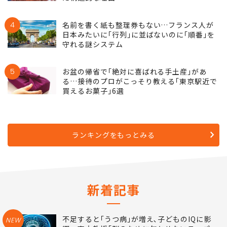
3
祖父母の本音は｢帰省してほしくない｣…お盆
の帰省に｢孫疲れ｣の悲鳴が上がるようになっ
た構造的な理由
4
名前を書く紙も整理券もない…フランス人が
日本みたいに｢行列｣に並ばないのに｢順番｣を
守れる謎システム
5
お盆の帰省で｢絶対に喜ばれる手土産｣があ
る…接待のプロがこっそり教える｢東京駅近で
買えるお菓子｣6選
ランキングをもっとみる
新着記事