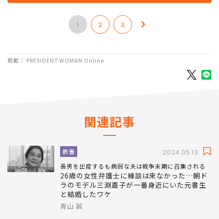
次のページ
職場で顔を合わす彼を忘れられない
1
2
3
掲載： PRESIDENT WOMAN Online
関連記事
教養
2024.05.13
長男を出産するも病弱な夫は戦争末期に召集される
26歳の女性弁護士に縁談は来なかった…朝ド
ラのモデル三淵嘉子が一番身近にいた元書生