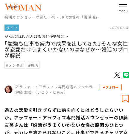
menu
婚活カウンセラーが見た！40・50代女性の「婚活沼」
ライフ
2024.05.31
がんばれば､がんばるほど逆効果に…
｢勉強も仕事も努力で成果を出してきた｣そんな女性
が恋愛だけうまくいかないのはなぜか…婚活のプロ
が解説
#メンタル
#婚活
アラフォー・アラフィフ専門婚活カウンセラー
+フォロー
伊藤 友美 （いとう・ともみ）
過去の恋愛を引きずらずに前を向くにはどうしたらいい
か。アラフォー・アラフィフ専門婚活カウンセラーの伊藤
友美さんは「婚活がうまくいかない女性の原因のひとつ
が、元カレを忘れられないこと。仕事ができるキャリア女