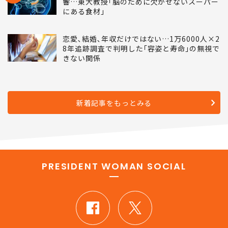
不足すると｢うつ病｣が増え､子どものIQに影
NEW
響…東大教授｢脳のために欠かせないスーパー
にある食材｣
恋愛､結婚､年収だけではない…1万6000人×2
8年追跡調査で判明した｢容姿と寿命｣の無視で
きない関係
新着記事をもっとみる
PRESIDENT WOMAN SOCIAL