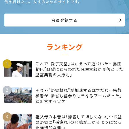
プレジデントウーマン会員
仕事でリーダーを目指し、高みを目指して生きる。情熱を持って
働き続けたい、女性のためのサイトです。
会員登録する
ランキング
1
これで｢愛子天皇｣はかえって近づいた…島田
裕巳｢野望にとらわれた麻生太郎が見落とした
皇室典範の大原則｣
2
そりゃ"帰省離れ"が加速するはずだわ…宗教
学者が｢帰省も墓参りも単なるブームだった｣
と断言するワケ