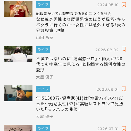
と結婚したワケ
青山 誠
ライフ
2024.05.10
配偶者がいても親密な関係を別につくる社会
なぜ独身男性より既婚男性のほうが風俗･キャ
バクラに行くのか…女性には意外すぎる｢愛の
分散投資｣現象
山田 昌弘
ライフ
2026.08.02
不潔ではないのに｢清潔感ゼロ｣…仲人が｢20
代でも中高年に見える｣と指摘する婚活女性の
髪形
大屋 優子
ライフ
2026.08.01
年収1500万･資産家(41)は｢地雷ハイスペ｣だ
った…婚活女性(33)が高級レストランで見抜
いた｢モラハラの兆候｣