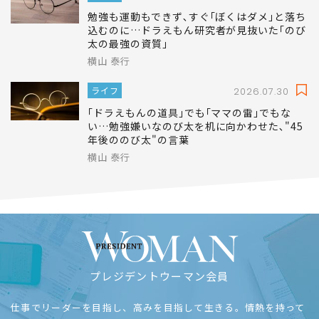
大屋 優子
ライフ
2026.07.31
勉強も運動もできず､すぐ｢ぼくはダメ｣と落ち
込むのに…ドラえもん研究者が見抜いた｢のび
太の最強の資質｣
横山 泰行
ライフ
2026.07.30
｢ドラえもんの道具｣でも｢ママの雷｣でもな
い…勉強嫌いなのび太を机に向かわせた､"45
年後ののび太"の言葉
横山 泰行