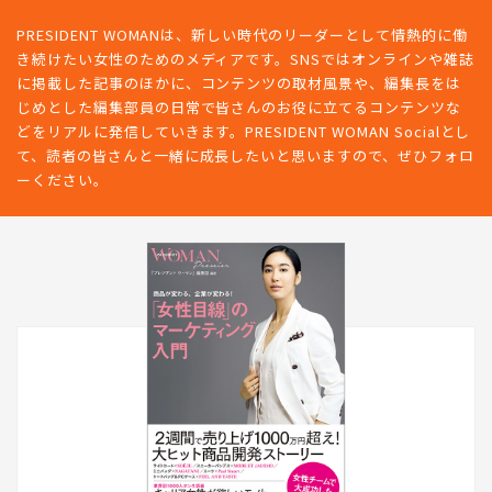
PRESIDENT WOMANは、新しい時代のリーダーとして情熱的に働
き続けたい女性のためのメディアです。SNSではオンラインや雑誌
に掲載した記事のほかに、コンテンツの取材風景や、編集長をは
じめとした編集部員の日常で皆さんのお役に立てるコンテンツな
どをリアルに発信していきます。PRESIDENT WOMAN Socialとし
て、読者の皆さんと一緒に成長したいと思いますので、ぜひフォロ
ーください。