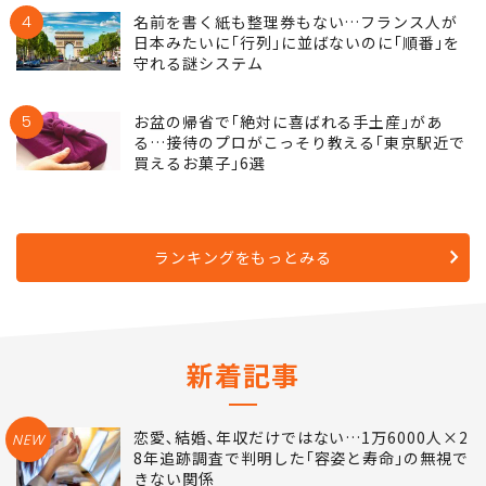
4
名前を書く紙も整理券もない…フランス人が
日本みたいに｢行列｣に並ばないのに｢順番｣を
守れる謎システム
5
お盆の帰省で｢絶対に喜ばれる手土産｣があ
る…接待のプロがこっそり教える｢東京駅近で
買えるお菓子｣6選
ランキングをもっとみる
新着記事
恋愛､結婚､年収だけではない…1万6000人×2
NEW
8年追跡調査で判明した｢容姿と寿命｣の無視で
きない関係