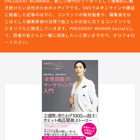
PRESIDENT WOMANは、新しい時代のリーダーとして情熱的に働
き続けたい女性のためのメディアです。SNSではオンラインや雑誌
に掲載した記事のほかに、コンテンツの取材風景や、編集長をは
じめとした編集部員の日常で皆さんのお役に立てるコンテンツな
どをリアルに発信していきます。PRESIDENT WOMAN Socialとし
て、読者の皆さんと一緒に成長したいと思いますので、ぜひフォロ
ーください。