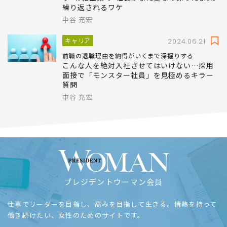
繰り返されるワケ
中谷 充宏
キャリア
2024.06.21
前職の退職理由を納得がいくまで深掘りする
こんな人を絶対入社させてはいけない…採用
面接で「モンスター社員」を見極めるキラー
質問
中谷 充宏
プレジデントウーマン会員
仕事でリーダーを目指し、高みを目指して生きる。情熱を持って
働き続けたい、女性のためのサイトです。