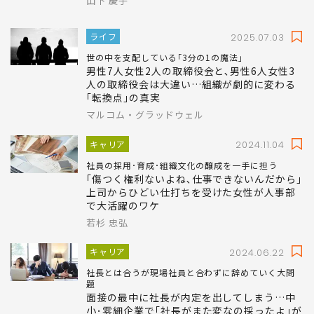
山下 慶子
ライフ
2025.07.03
世の中を支配している｢3分の1の魔法｣
男性7人女性2人の取締役会と､男性6人女性3
人の取締役会は大違い…組織が劇的に変わる
｢転換点｣の真実
マルコム・グラッドウェル
キャリア
2024.11.04
社員の採用･育成･組織文化の醸成を一手に担う
｢傷つく権利ないよね､仕事できないんだから｣
上司からひどい仕打ちを受けた女性が人事部
で大活躍のワケ
若杉 忠弘
キャリア
2024.06.22
社長とは合うが現場社員と合わずに辞めていく大問
題
面接の最中に社長が内定を出してしまう…中
小･零細企業で｢社長がまた変なの採ったよ｣が