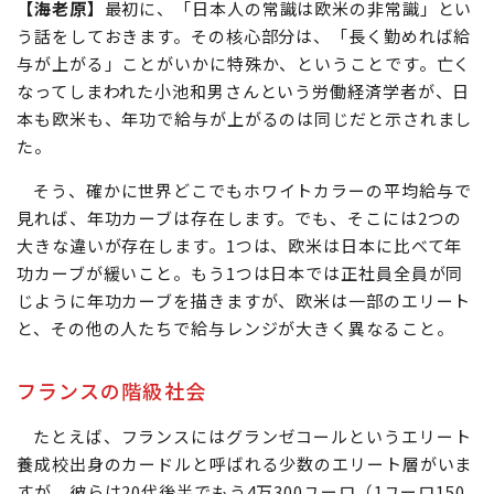
【海老原】
最初に、「日本人の常識は欧米の非常識」とい
う話をしておきます。その核心部分は、「長く勤めれば給
与が上がる」ことがいかに特殊か、ということです。亡く
なってしまわれた小池和男さんという労働経済学者が、日
本も欧米も、年功で給与が上がるのは同じだと示されまし
た。
そう、確かに世界どこでもホワイトカラーの平均給与で
見れば、年功カーブは存在します。でも、そこには2つの
大きな違いが存在します。1つは、欧米は日本に比べて年
功カーブが緩いこと。もう1つは日本では正社員全員が同
じように年功カーブを描きますが、欧米は一部のエリート
と、その他の人たちで給与レンジが大きく異なること。
フランスの階級社会
たとえば、フランスにはグランゼコールというエリート
養成校出身のカードルと呼ばれる少数のエリート層がいま
すが、彼らは20代後半でもう4万300ユーロ（1ユーロ150