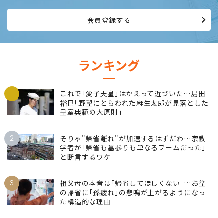
会員登録する
ランキング
1
これで｢愛子天皇｣はかえって近づいた…島田
裕巳｢野望にとらわれた麻生太郎が見落とした
皇室典範の大原則｣
2
そりゃ"帰省離れ"が加速するはずだわ…宗教
学者が｢帰省も墓参りも単なるブームだった｣
と断言するワケ
3
祖父母の本音は｢帰省してほしくない｣…お盆
の帰省に｢孫疲れ｣の悲鳴が上がるようになっ
た構造的な理由