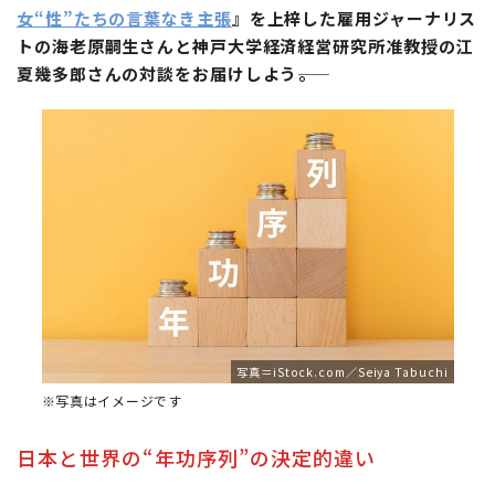
女“性”たちの言葉なき主張
』を上梓した雇用ジャーナリス
トの海老原嗣生さんと神戸大学経済経営研究所准教授の江
夏幾多郎さんの対談をお届けしよう――。
写真＝iStock.com／Seiya Tabuchi
※写真はイメージです
日本と世界の“年功序列”の決定的違い