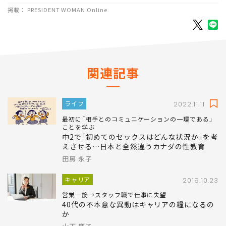
掲載： PRESIDENT WOMAN Online
関連記事
ライフ
2022.11.11
最初に｢相手とのコミュニケーションの一環である｣
ことを学ぶ
中2で｢初めてのセックスはどんな状況か｣を考
えさせる…日本と全然違うカナダの性教育
田房 永子
キャリア
2019.10.23
営業一筋→スタッフ職で仕事に失望
40代の不本意な異動はキャリアの糧になるの
か