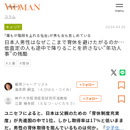
menu
コラム
キャリア
2024.04.25
｢誰もが階段を上れる社会｣が男も女も苦しめている
日本人男性はなぜここまで育休を避けたがるのか…
低査定の人も途中で降りることを許さない"年功人
事"の残酷
#人事
#育休
雇用ジャーナリスト
+フォロー
海老原 嗣生 （えびはら・つぐお）
神戸大学経済経営研究所准教授
+フォロー
江夏 幾多郎 （えなつ・いくたろう）
ユニセフによると、日本は父親のための「育休制度充実
度」が先進国の中で1位。しかし取得率は17％と低いまま
だ。男性の育休取得を阻んでいるものは何か。『
少子化