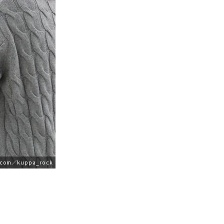
com／kuppa_rock