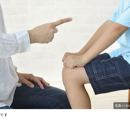
写真＝iSt
です