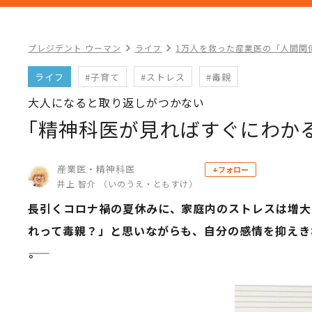
プレジデント ウーマン
ライフ
1万人を救った産業医の「人間関
ライフ
#子育て
#ストレス
#毒親
大人になると取り返しがつかない
｢精神科医が見ればすぐにわかる
産業医・精神科医
+フォロー
井上 智介 （いのうえ・ともすけ）
長引くコロナ禍の夏休みに、家庭内のストレスは増大
れって毒親？」と思いながらも、自分の感情を抑えき
――。