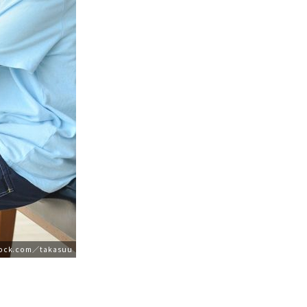
ock.com／takasuu