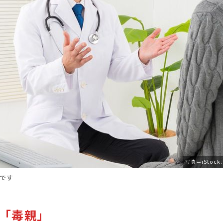
写真＝iStock.
です
「毒親」