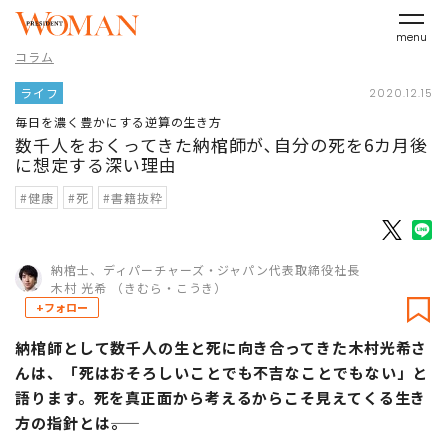
menu
コラム
ライフ
2020.12.15
毎日を濃く豊かにする逆算の生き方
数千人をおくってきた納棺師が､自分の死を6カ月後
に想定する深い理由
#健康
#死
#書籍抜粋
納棺士、ディパーチャーズ・ジャパン代表取締役社長
木村 光希 （きむら・こうき）
+フォロー
納棺師として数千人の生と死に向き合ってきた木村光希さ
んは、「死はおそろしいことでも不吉なことでもない」と
語ります。死を真正面から考えるからこそ見えてくる生き
方の指針とは――。