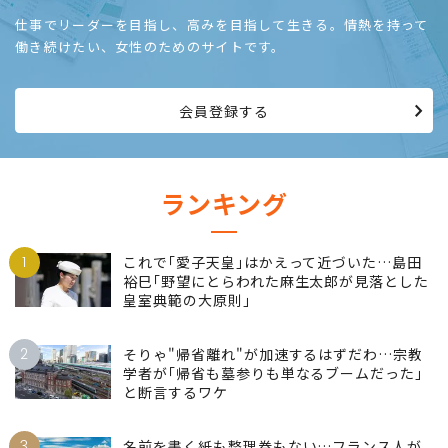
仕事でリーダーを目指し、高みを目指して生きる。情熱を持って
働き続けたい、女性のためのサイトです。
会員登録する
ランキング
1
これで｢愛子天皇｣はかえって近づいた…島田
裕巳｢野望にとらわれた麻生太郎が見落とした
皇室典範の大原則｣
2
そりゃ"帰省離れ"が加速するはずだわ…宗教
学者が｢帰省も墓参りも単なるブームだった｣
と断言するワケ
3
名前を書く紙も整理券もない…フランス人が