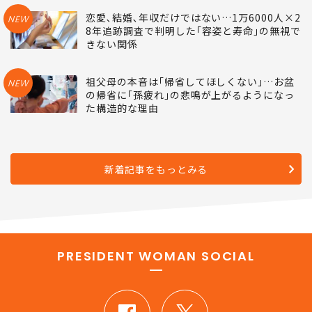
恋愛､結婚､年収だけではない…1万6000人×2
NEW
8年追跡調査で判明した｢容姿と寿命｣の無視で
きない関係
祖父母の本音は｢帰省してほしくない｣…お盆
NEW
の帰省に｢孫疲れ｣の悲鳴が上がるようになっ
た構造的な理由
新着記事をもっとみる
PRESIDENT WOMAN SOCIAL