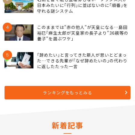
日本みたいに｢行列｣に並ばないのに｢順番｣を
守れる謎システム
4
このままでは"赤の他人"が天皇になる…島田
裕巳｢麻生太郎が天皇家の長子より"36親等の
養子"を選ぶワケ｣
5
｢辞めたい｣と言ってきた新人が思いとどまっ
た…できる先輩が｢なぜ辞めたいの｣の代わり
に返したたった一言
ランキングをもっとみる
新着記事