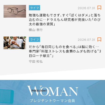
ライフ
2026.07.31
勉強も運動もできず､すぐ｢ぼくはダメ｣と落ち
込むのに…ドラえもん研究者が見抜いた｢のび
太の最強の資質｣
横山 泰行
ライフ
2026.07.31
だから｢毎日同じものを食べる｣は脳に効く…
専門家｢料理ストレスも食費のムダも防げる"3
日ローテ献立"｣
守田 和弘
プレジデントウーマン会員