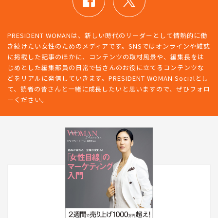
PRESIDENT WOMANは、新しい時代のリーダーとして情熱的に働
き続けたい女性のためのメディアです。SNSではオンラインや雑誌
に掲載した記事のほかに、コンテンツの取材風景や、編集長をは
じめとした編集部員の日常で皆さんのお役に立てるコンテンツな
どをリアルに発信していきます。PRESIDENT WOMAN Socialとし
て、読者の皆さんと一緒に成長したいと思いますので、ぜひフォロ
ーください。