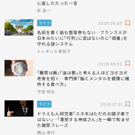
に返したたった一言
匠 英一
ライフ
2026.08.06
名前を書く紙も整理券もない…フランス人が
日本みたいに｢行列｣に並ばないのに｢順番｣を
守れる謎システム
トレオレル美智子
2026.08.02
｢糖質は敵｣｢油は悪｣と考える人ほどヨボヨボ
老後を招く…専門家｢脳とメンタルを健康に維
持する食べ方｣
守田 和弘
ライフ
2026.07.31
ドラえもん研究者｢スネ夫はただのお調子者で
はない｣…｢激怒する神成さん｣を一瞬で和ませ
た謝罪フレーズ
横山 泰行