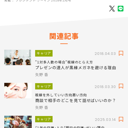
関連記事
キャリア
2018.04.03
"1対多人数の場合"視線のとらえ方
プレゼンの達人が黒縁メガネを避ける理由
矢野 香
キャリア
2018.03.30
視線を外していい方向悪い方向
商談で相手のどこを見て話せばいいのか？
矢野 香
キャリア
2025.03.14
｢1年の目標｣より｢明日の目標｣がいい理由