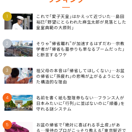
1
これで｢愛子天皇｣はかえって近づいた…島田
裕巳｢野望にとらわれた麻生太郎が見落とした
皇室典範の大原則｣
2
そりゃ"帰省離れ"が加速するはずだわ…宗教
学者が｢帰省も墓参りも単なるブームだった｣
と断言するワケ
3
祖父母の本音は｢帰省してほしくない｣…お盆
の帰省に｢孫疲れ｣の悲鳴が上がるようになっ
た構造的な理由
4
名前を書く紙も整理券もない…フランス人が
日本みたいに｢行列｣に並ばないのに｢順番｣を
守れる謎システム
5
お盆の帰省で｢絶対に喜ばれる手土産｣があ
る…接待のプロがこっそり教える｢東京駅近で