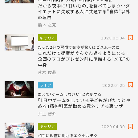
だから夜中に｢甘いもの｣を食べてしまう…ダ
イエットに失敗する人に共通する"食欲"以外
の理由
橋本 之克
キャリア
2023.06.04
たった2分の習慣で交渉が驚くほどスムーズに
これだけで提案がぐんぐん通るようになる…
企画のプロがプレゼン前に準備する"メモ"の
中身
荒木 俊哉
ライフ
2022.01.25
あえて｢ゲームしなさい｣と強制する
｢1日中ゲームをしている子どもがぴたりとや
める｣精神科医が勧める意外すぎる裏ワザ
井上 智介
キャリア
2020.04.30
相手に即座に刺さるエクセルテク