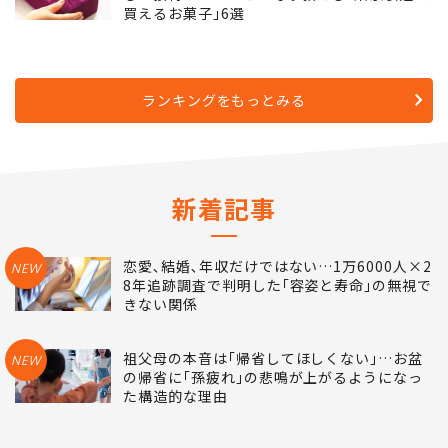
買えるお菓子｣6選
ランキングをもっとみる
新着記事
恋愛､結婚､年収だけではない…1万6000人×2
NEW
8年追跡調査で判明した｢容姿と寿命｣の無視で
きない関係
祖父母の本音は｢帰省してほしくない｣…お盆
NEW
の帰省に｢孫疲れ｣の悲鳴が上がるようになっ
た構造的な理由