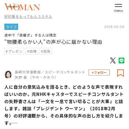
menu
好印象をもってもらうスキル
ライフ
2018.05.09
途中で「息継ぎ」する人は残念
"物腰柔らかい人"の声が心に届かない理由
#プレゼン
#目標
#抱負
長崎大学准教授／スピーチコンサルタント
+フォロー
矢野 香 （やの・かおり）
人に自分の意気込みを語るとき、どのような声で表現すれ
ばいいのか。元NHKキャスターでスピーチコンサルタント
の矢野香さんは「一文を一息で言い切ることが大事」と話
します。雑誌「プレジデント ウーマン」（2018年2月
号）の好評連載から、その具体的な声の出し方を紹介しま
す――。