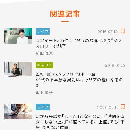
関連記事
ライフ
2016.07.13
リツイート5万件！ “控えめな弾けぶり”がフ
ォロワーを魅了
新田 理恵
キャリア
2019.10.23
営業一筋→スタッフ職で仕事に失望
40代の不本意な異動はキャリアの糧になるの
か
山下 慶子
ライフ
2026.02.11
だから会議が｢しーん｣とならない…"時間をム
ダにしない上司"が座っている､｢上座｣でも｢下
座｣でもない位置