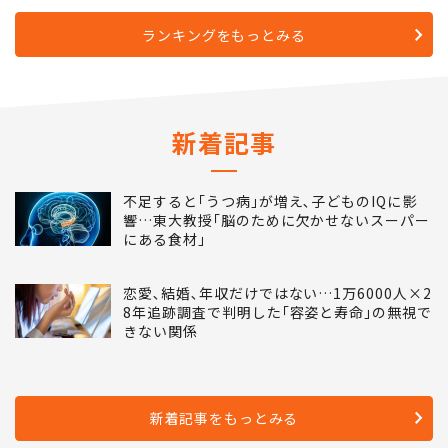
ランキングをもっとみる
新着記事
不足すると｢うつ病｣が増え､子どものIQに影
響…東大教授｢脳のために欠かせないスーパー
にある食材｣
恋愛､結婚､年収だけではない…1万6000人×2
8年追跡調査で判明した｢容姿と寿命｣の無視で
きない関係
新着記事をもっとみる