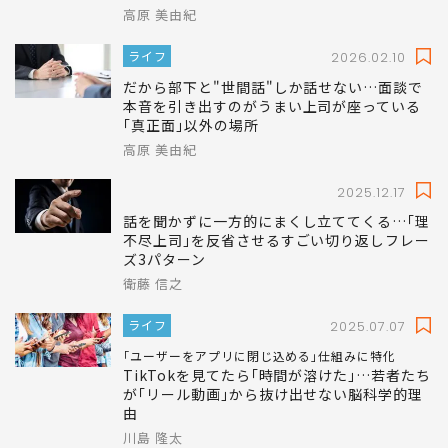
高原 美由紀
ライフ
2026.02.10
だから部下と"世間話"しか話せない…面談で
本音を引き出すのがうまい上司が座っている
｢真正面｣以外の場所
高原 美由紀
2025.12.17
話を聞かずに一方的にまくし立ててくる…｢理
不尽上司｣を反省させるすごい切り返しフレー
ズ3パターン
衛藤 信之
ライフ
2025.07.07
｢ユーザーをアプリに閉じ込める｣仕組みに特化
TikTokを見てたら｢時間が溶けた｣…若者たち
が｢リール動画｣から抜け出せない脳科学的理
由
川島 隆太