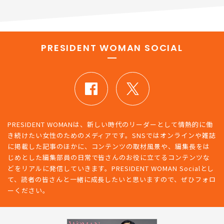
PRESIDENT WOMAN SOCIAL
PRESIDENT WOMANは、新しい時代のリーダーとして情熱的に働
き続けたい女性のためのメディアです。SNSではオンラインや雑誌
に掲載した記事のほかに、コンテンツの取材風景や、編集長をは
じめとした編集部員の日常で皆さんのお役に立てるコンテンツな
どをリアルに発信していきます。PRESIDENT WOMAN Socialとし
て、読者の皆さんと一緒に成長したいと思いますので、ぜひフォロ
ーください。