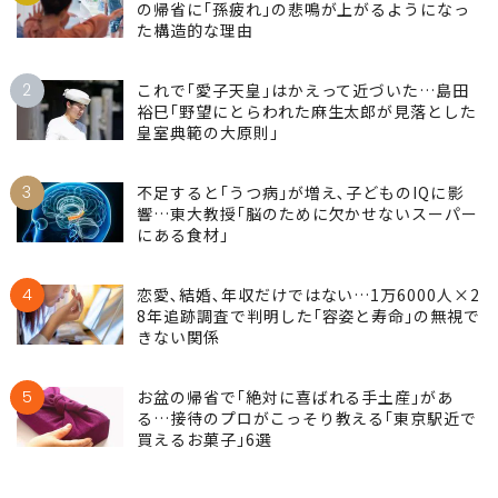
の帰省に｢孫疲れ｣の悲鳴が上がるようになっ
た構造的な理由
2
これで｢愛子天皇｣はかえって近づいた…島田
裕巳｢野望にとらわれた麻生太郎が見落とした
皇室典範の大原則｣
3
不足すると｢うつ病｣が増え､子どものIQに影
響…東大教授｢脳のために欠かせないスーパー
にある食材｣
4
恋愛､結婚､年収だけではない…1万6000人×2
8年追跡調査で判明した｢容姿と寿命｣の無視で
きない関係
5
お盆の帰省で｢絶対に喜ばれる手土産｣があ
る…接待のプロがこっそり教える｢東京駅近で
買えるお菓子｣6選