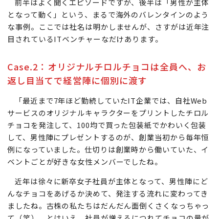
前半はよく聞くエピソードですが、後半は「男性が主体
となって動く」という、まるで海外のバレンタインのよう
な事例。ここでは社名は明かしませんが、さすがは近年注
目されているITベンチャーなだけあります。
Case.2：オリジナルチロルチョコは全員へ、お
返し目当てで経営陣に個別に渡す
「最近まで7年ほど勤続していたIT企業では、自社Web
サービスのオリジナルキャラクターをプリントしたチロル
チョコを発注して、100均で買った包装紙でかわいく包装
して、男性陣にプレゼントするのが、創業当初から毎年恒
例になっていました。仕切りは創業時から働いていた、イ
ベントごとが好きな女性メンバーでしたね。
近年は徐々に新卒女子社員が主体となって、男性陣にど
んなチョコをあげるか決めて、発注する流れに変わってき
ましたね。古株の私たちはだんだん面倒くさくなっちゃっ
て（笑）。とはいえ、社員が増えるにつれてチョコの量が