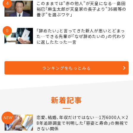
4
このままでは"赤の他人"が天皇になる…島田
裕巳｢麻生太郎が天皇家の長子より"36親等の
養子"を選ぶワケ｣
5
｢辞めたい｣と言ってきた新人が思いとどまっ
た…できる先輩が｢なぜ辞めたいの｣の代わり
に返したたった一言
ランキングをもっとみる
新着記事
恋愛､結婚､年収だけではない…1万6000人×2
NEW
8年追跡調査で判明した｢容姿と寿命｣の無視で
きない関係