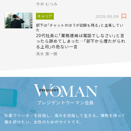
今井 むつみ
キャリア
2025.06.09
部下は｢チャットのほうが記録も残る｣と主張してい
た
20代社員に｢業務連絡は電話でしなさい｣と言
ったら辞めてしまった…｢部下から煙たがられ
る上司｣の危ない一言
清水 康一朗
プレジデントウーマン会員
仕事でリーダーを目指し、高みを目指して生きる。情熱を持って
働き続けたい、女性のためのサイトです。