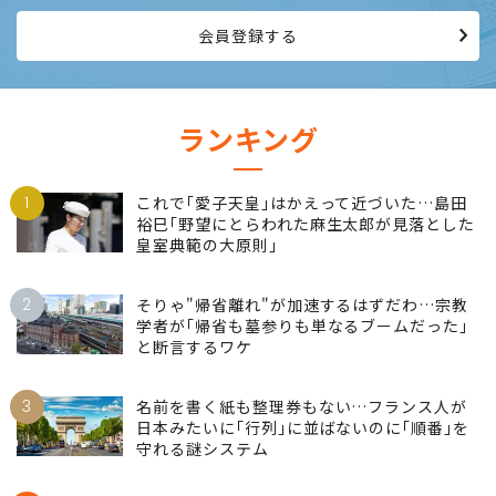
会員登録する
ランキング
1
これで｢愛子天皇｣はかえって近づいた…島田
裕巳｢野望にとらわれた麻生太郎が見落とした
皇室典範の大原則｣
2
そりゃ"帰省離れ"が加速するはずだわ…宗教
学者が｢帰省も墓参りも単なるブームだった｣
と断言するワケ
3
名前を書く紙も整理券もない…フランス人が
日本みたいに｢行列｣に並ばないのに｢順番｣を
守れる謎システム