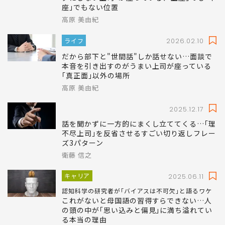
座｣でもない位置
高原 美由紀
ライフ
2026.02.10
だから部下と"世間話"しか話せない…面談で
本音を引き出すのがうまい上司が座っている
｢真正面｣以外の場所
高原 美由紀
2025.12.17
話を聞かずに一方的にまくし立ててくる…｢理
不尽上司｣を反省させるすごい切り返しフレー
ズ3パターン
衛藤 信之
キャリア
2025.06.11
認知科学の研究者が｢バイアスは不可欠｣と語るワケ
これがないと母国語の習得すらできない…人
の頭の中が｢思い込みと偏見｣に満ち溢れてい
る本当の理由