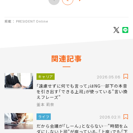
掲載： PRESIDENT Online
関連記事
キャリア
2026.05.06
｢遠慮せずに何でも言って｣はNG…部下の本音
を引き出す｢できる上司｣が使っている"言い換
えフレーズ"
釜本 莉奈
ライフ
2026.02.11
だから会議が｢しーん｣とならない…"時間をム
ダにしない上司"が座っている､｢上座｣でも｢下