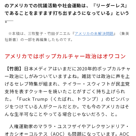
のアメリカでの抗議活動や社会運動は、『リーダーレス』
であることをますます打ち出すようになっている」という
――。
※本稿は、三牧聖子・竹田ダニエル『
アメリカの未解決問題
』（集英
社新書）の一部を再編集したものです。
アメリカではポップカルチャー政治はオワコン
【竹田】
日本メディアはいまだに2020年的ポップカルチャ
ー政治にしがみついていますよね。雑誌では政治に声を上
げるセレブ特集が組まれ、テイラー・スウィフトが民主党
支持を表すクッキーを焼いたことがすごく持ち上げられ
た。「Fuck Trump（くたばれ、トランプ）」のピンバッ
ジをつけている人がクールだとか。でも今のアメリカはそ
んな生半可なことやってる場合じゃないだろう、と。
人権運動家のマララ・ユスフザイやアレクサンドリア・
オカシオ＝コルテス（AOC）も問題になっています。AOC