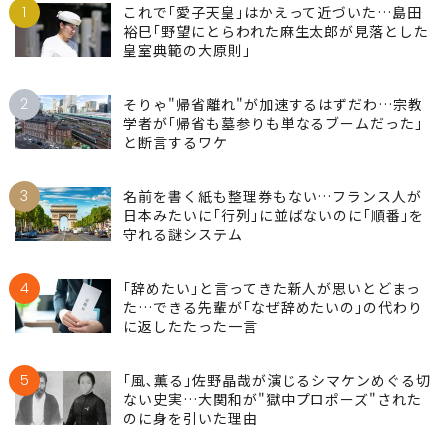
1
これで｢愛子天皇｣はかえって近づいた…島田
裕巳｢野望にとらわれた麻生太郎が見落とした
皇室典範の大原則｣
2
そりゃ"帰省離れ"が加速するはずだわ…宗教
学者が｢帰省も墓参りも単なるブームだった｣
と断言するワケ
3
名前を書く紙も整理券もない…フランス人が
日本みたいに｢行列｣に並ばないのに｢順番｣を
守れる謎システム
4
｢辞めたい｣と言ってきた新人が思いとどまっ
た…できる先輩が｢なぜ辞めたいの｣の代わり
に返したたった一言
5
｢風､薫る｣佐野晶哉が演じるシマケンめぐる切
ない史実…大関和が"獄中プロポーズ"された
のに身を引いた理由