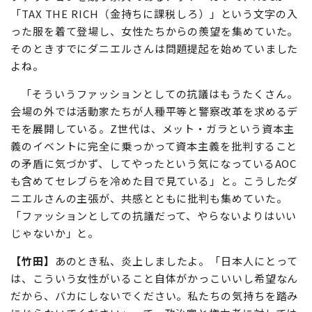
「TAX THE RICH（金持ちに課税しろ）」という文字の入
った服を着て登場し、女性たちからの羨望を集めていた。
そのときすでにダニエルさんは問題提起を始めていました
よね。
「そういうファッションとしての抗議はもうたくさん。
会場の外では活動家たちが人種平等と警察改革を求めるデ
モを展開している。Z世代は、メット・ガラという資本主
義のイベントに完全に乗っかって資本主義を批判すること
の矛盾に気づかず、してやったという気になっているAOC
も含めてセレブらを冷めた目で見ている」と。こうしたダ
ニエルさんの主張が、共感とともに批判も集めていた。
「ファッションとしての抗議だって、やらないよりはいい
じゃないか」と。
【竹田】
あのとき私、炎上しましたよ。「日本人にとって
は、こういう女性がいること自体がかっこいいし希望なん
だから、バカにしないでください。私たちの気持ちを踏み