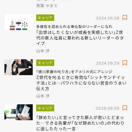
青葉 やまと
キャリア
2024.06.28
多様性を認められる奉仕型のリーダーになれ
｢出世はしたくないが成長を実感したい｣Z世
代の新人社員に慕われる新しいリーダーのタ
イプ
山本 渉
キャリア
2024.06.29
｢徳川家康の叱り方｣をアメリカ式にアレンジ
Z世代を叱るときに有効な｢シットサンドイッ
チ法｣とは…パワハラにならない苦言のうまい
伝え方
山本 渉
キャリア
2026.08.06
｢辞めたい｣と言ってきた新人が思いとどまっ
た…できる先輩が｢なぜ辞めたいの｣の代わり
に返したたった一言