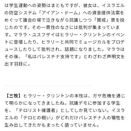
は学生運動への姿勢はまともですが、彼女は、イスラエル
の防空システム「アイアン・ドーム」への資金提供法案を
めぐって議会の場で泣きながら抗議しつつ「賛成」票を投
じたのです。その一貫性のなさには批判が集まっていま
す。マララ・ユスフザイはヒラリー・クリントンのイベン
トに登壇したり、ヒラリーと共同でミュージカルをプロデ
ュースしたりして批判され、話題になりました。マララは
その後、「私はパレスチナ支持です」とわざわざ声明文を
出す羽目に。
【三牧】
ヒラリー・クリントンの本性は、ガザ危機を通じ
て明らかになってきましたね。抗議デモに参加する学生
を、「テロリスト擁護者」としてしか見ていない。イスラ
エルの「テロとの戦い」がどれだけパレスチナ人の犠牲を
生み出してきたかもまったく語っていません。