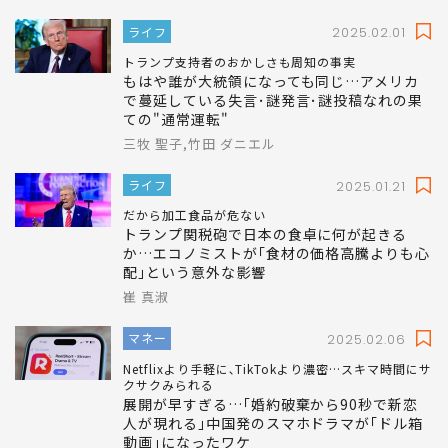
ライフ
2025.02.01
トランプ支持者のおかしさも周知の事実
もはや誰が大統領になっても同じ…アメリカ
で蔓延している失言･謎発言･謎投稿なれの果
ての"通常運転"
三牧 聖子,竹田 ダニエル
ライフ
2025.01.21
だから加工食品が危ない
トランプ関税砲で日本の食卓に何が起きる
か…エコノミストが｢食材の価格高騰よりも心
配｣という意外な影響
崔 真淑
マネー
2025.02.06
Netflixより手軽に､TikTokより濃密…スキマ時間にサ
クサクみられる
展開が早すぎる…｢婚約破棄から90秒で新恋
人が現れる｣中国発のスマホドラマが｢ドル箱
動画｣になったワケ