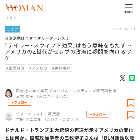
menu
コラム
ライフ
2025.02.08
政治活動はますますリーダーレスに
｢テイラー･スウィフト効果｣はもう意味をもたず…
アメリカのZ世代がセレブの政治に疑問を向けるワ
ケ
#国際政治
#アメリカ
#書籍抜粋
同志社大学大学院グローバル・スタディーズ研究科教授
三牧 聖子 （みまき・せいこ）
+フォロー
ジャーナリスト、研究者
+フォロー
竹田 ダニエル （たけだ・だにえる）
ドナルド・トランプ米大統領の再選が示すアメリカの変化
とは何か。国際政治学者の三牧聖子さんは「BLM運動以降