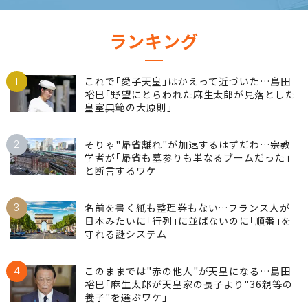
ランキング
1
これで｢愛子天皇｣はかえって近づいた…島田
裕巳｢野望にとらわれた麻生太郎が見落とした
皇室典範の大原則｣
2
そりゃ"帰省離れ"が加速するはずだわ…宗教
学者が｢帰省も墓参りも単なるブームだった｣
と断言するワケ
3
名前を書く紙も整理券もない…フランス人が
日本みたいに｢行列｣に並ばないのに｢順番｣を
守れる謎システム
4
このままでは"赤の他人"が天皇になる…島田
裕巳｢麻生太郎が天皇家の長子より"36親等の
養子"を選ぶワケ｣