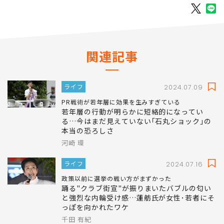
関連記事
ライフ
2024.07.09
PR戦術が若年層に効果を生みすぎている
若年層の行動が明らかに短絡的になってい
る…今はまだ見えていない｢石丸ショック｣の
本当の恐ろしさ
河崎 環
ライフ
2024.07.16
政策以前に選挙の戦い方がまずかった
踊る"クラブ街宣"が振りまいたバブルの匂い
と強烈な内輪受け感…蓮舫氏が女性･若者にそ
っぽを向かれたワケ
千田 有紀