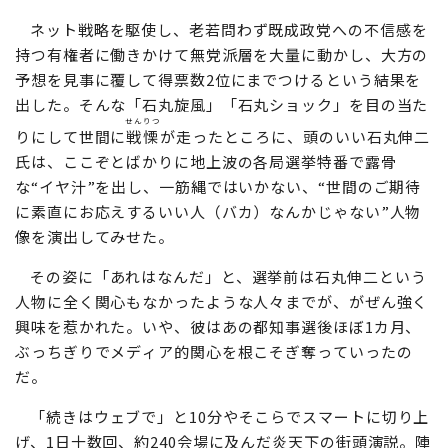
ネット戦略を駆使し、老若問わず既成政党への不信感を
持つ有権者に働きかけて無党派層を大量に動かし、大方の
予想を見事に覆して得票数2位にまでつけるという結果を
出した。そんな「石丸旋風」「石丸ショック」を目の当た
せんりつ
りにして世間に
戦慄
が走ったところに、頭のいい石丸伸二
氏は、ここぞとばかりに地上波の各局選挙特番で露骨
な“イヤ汁”を出し、一筋縄ではいかない、“世間のご期待
に素直にお応えするいい人（バカ）なんかじゃない”人物
像を演出してみせた。
その姿に「あれはなんだ」と、選挙前は石丸伸二という
人物に全く関心もなかったような人々までが、がぜん強く
興味を惹かれた。いや、彼はあの都知事選後ほぼ1カ月、
ぶっちぎりでメディア的関心を根こそぎ奪っていったの
だ。
「続きはウェブで」と10分やそこらでスマートに切り上
げ、1日十数回、約240会場に及んだ炎天下の街頭演説。陣