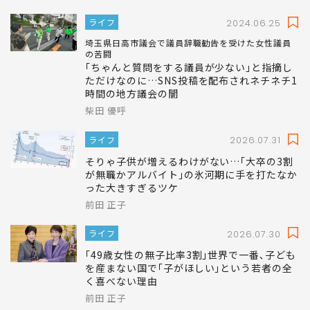
ライフ
2024.06.25
埼玉県日高市議会で議員辞職勧告を受けた女性議員
の苦闘
｢ちゃんと質問をする議員が少ない｣と指摘し
ただけなのに…SNS投稿を配布されネチネチ1
時間の地方議会の闇
柴田 優呼
ライフ
2026.07.31
そりゃ子供が増えるわけがない…｢大卒の3割
が無職かアルバイト｣の氷河期に手を打たなか
った大きすぎるツケ
前田 正子
ライフ
2026.07.30
｢49歳女性の無子比率3割｣世界で一番､子ども
を産まない国で｢子がほしい｣という若者の全
く喜べない理由
前田 正子