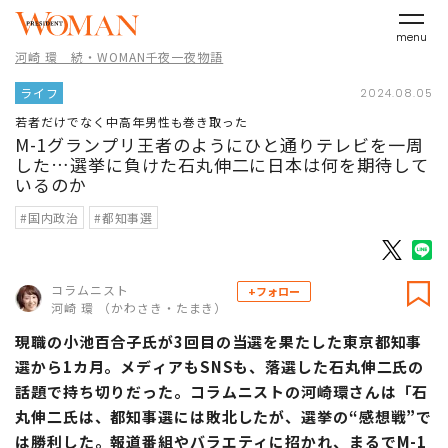
menu
河崎 環 続・WOMAN千夜一夜物語
ライフ
2024.08.05
若者だけでなく中高年男性も巻き取った
M-1グランプリ王者のようにひと通りテレビを一周
した…選挙に負けた石丸伸二に日本は何を期待して
いるのか
#国内政治
#都知事選
コラムニスト
+フォロー
河崎 環 （かわさき・たまき）
現職の小池百合子氏が3回目の当選を果たした東京都知事
選から1カ月。メディアもSNSも、落選した石丸伸二氏の
話題で持ち切りだった。コラムニストの河崎環さんは「石
丸伸二氏は、都知事選には敗北したが、選挙の“感想戦”で
は勝利した。報道番組やバラエティに招かれ、まるでM-1