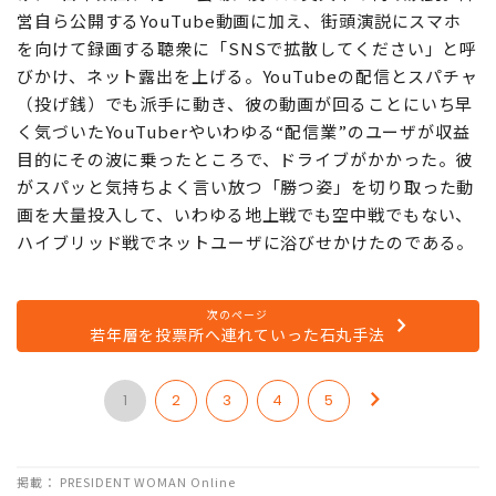
営自ら公開するYouTube動画に加え、街頭演説にスマホ
を向けて録画する聴衆に「SNSで拡散してください」と呼
びかけ、ネット露出を上げる。YouTubeの配信とスパチャ
（投げ銭）でも派手に動き、彼の動画が回ることにいち早
く気づいたYouTuberやいわゆる“配信業”のユーザが収益
目的にその波に乗ったところで、ドライブがかかった。彼
がスパッと気持ちよく言い放つ「勝つ姿」を切り取った動
画を大量投入して、いわゆる地上戦でも空中戦でもない、
ハイブリッド戦でネットユーザに浴びせかけたのである。
次のページ
若年層を投票所へ連れていった石丸手法
1
2
3
4
5
掲載： PRESIDENT WOMAN Online