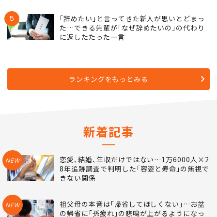
5
｢辞めたい｣と言ってきた新人が思いとどまっ
た…できる先輩が｢なぜ辞めたいの｣の代わり
に返したたった一言
ランキングをもっとみる
新着記事
恋愛､結婚､年収だけではない…1万6000人×2
NEW
8年追跡調査で判明した｢容姿と寿命｣の無視で
きない関係
祖父母の本音は｢帰省してほしくない｣…お盆
NEW
の帰省に｢孫疲れ｣の悲鳴が上がるようになっ