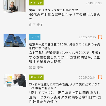
く"キラー質問"
加藤 芳久
キャリア
2019.10.23
営業一筋→スタッフ職で仕事に失望
40代の不本意な異動はキャリアの糧になるの
か
山下 慶子
ライフ
2025.02.15
在京キー局の管理職の80%は男性なのに批判の矛先
を向けない番組
なぜTBS｢報道特集｣はセクハラ対応で｢反省｣
する女性を出したのか…｢女性に問題が｣と主
張する業界の大問題
柴田 優呼
キャリア
2025.02.14
X｢#私が退職した本当の理由｣タグで表に出ていなか
った被害が明らかに