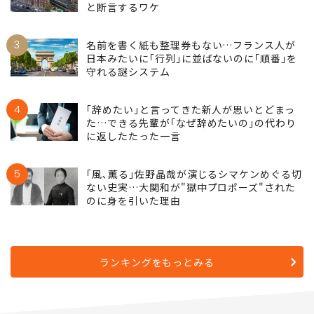
2
そりゃ"帰省離れ"が加速するはずだわ…宗教
学者が｢帰省も墓参りも単なるブームだった｣
と断言するワケ
3
名前を書く紙も整理券もない…フランス人が
日本みたいに｢行列｣に並ばないのに｢順番｣を
守れる謎システム
4
｢辞めたい｣と言ってきた新人が思いとどまっ
た…できる先輩が｢なぜ辞めたいの｣の代わり
に返したたった一言
5
｢風､薫る｣佐野晶哉が演じるシマケンめぐる切
ない史実…大関和が"獄中プロポーズ"された
のに身を引いた理由
ランキングをもっとみる