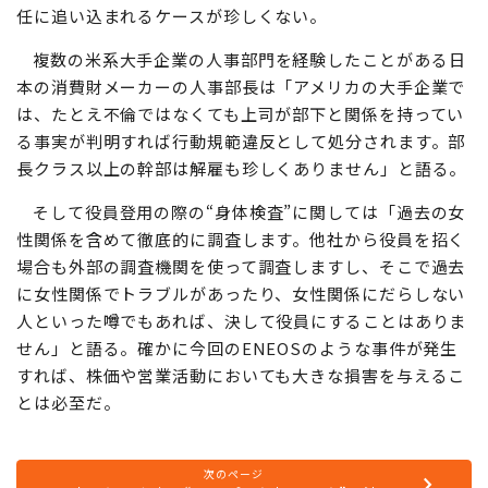
る。
外資系企業では双方の合意がある社内不倫であっても辞
任に追い込まれるケースが珍しくない。
複数の米系大手企業の人事部門を経験したことがある日
本の消費財メーカーの人事部長は「アメリカの大手企業で
は、たとえ不倫ではなくても上司が部下と関係を持ってい
る事実が判明すれば行動規範違反として処分されます。部
長クラス以上の幹部は解雇も珍しくありません」と語る。
そして役員登用の際の“身体検査”に関しては「過去の女
性関係を含めて徹底的に調査します。他社から役員を招く
場合も外部の調査機関を使って調査しますし、そこで過去
に女性関係でトラブルがあったり、女性関係にだらしない
人といった噂でもあれば、決して役員にすることはありま
せん」と語る。確かに今回のENEOSのような事件が発生
すれば、株価や営業活動においても大きな損害を与えるこ
とは必至だ。