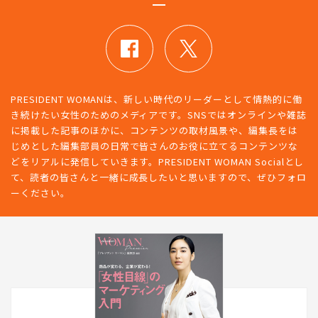
PRESIDENT WOMAN SOCIAL
PRESIDENT WOMANは、新しい時代のリーダーとして情熱的に働
き続けたい女性のためのメディアです。SNSではオンラインや雑誌
に掲載した記事のほかに、コンテンツの取材風景や、編集長をは
じめとした編集部員の日常で皆さんのお役に立てるコンテンツな
どをリアルに発信していきます。PRESIDENT WOMAN Socialとし
て、読者の皆さんと一緒に成長したいと思いますので、ぜひフォロ
ーください。