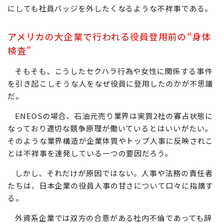
コーポレートガバナンス（企業統治）の欠如やコンプラ
イアンス違反ですまされる話ではない。海外の企業からす
れば、日本企業の前近代性を露呈した事案であり、従業員
にしても社員バッジを外したくなるような不祥事である。
アメリカの大企業で行われる役員登用前の“身体
検査”
そもそも、こうしたセクハラ行為や女性に関係する事件
を引き起こしそうな人をなぜ役員に登用したのかが不思議
だ。
ENEOSの場合、石油元売り業界は実質2社の寡占状態に
なっており適切な競争原理が働いているとはいいがたい。
そのような業界構造が企業体質やトップ人事に反映されこ
とは不祥事を連発している一つの要因だろう。
しかし、それだけが原因ではない。人事や法務の責任者
たちは、日本企業の役員人事の甘さについて口々に指摘す