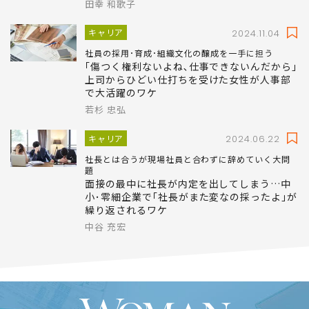
｢愛しててやばい｣妻子ある上司に関係迫られ
退職…セクハラ告発タグに積もる令和日本･女
性社員たちの憤り
田幸 和歌子
キャリア
2024.11.04
社員の採用･育成･組織文化の醸成を一手に担う
｢傷つく権利ないよね､仕事できないんだから｣
上司からひどい仕打ちを受けた女性が人事部
で大活躍のワケ
若杉 忠弘
キャリア
2024.06.22
社長とは合うが現場社員と合わずに辞めていく大問
題
面接の最中に社長が内定を出してしまう…中
小･零細企業で｢社長がまた変なの採ったよ｣が
繰り返されるワケ
中谷 充宏