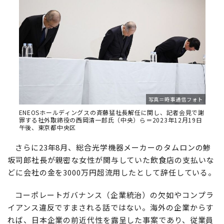
写真＝時事通信フォト
ENEOSホールディングスの斉藤猛社長解任に関し、記者会見で謝
罪する社外取締役の西岡清一郎氏（中央）ら＝2023年12月19日
午後、東京都中央区
さらに23年8月、総合光学機器メーカーのタムロンの鯵
坂司郎社長が親密な女性が関与していた飲食店の支払いな
どに会社の金を3000万円超流用したとして辞任している。