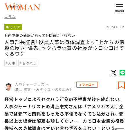
menu
コラム
キャリア
2024.03.19
社内不倫の通報があっても問題にされない
人事部長証言｢役員人事は身体調査より"上からの信
頼の厚さ"優先｣セクハラ体質の社長がウヨウヨ出て
くるワケ
#人事
#セクハラ
人事ジャーナリスト
+フォロー
溝上 憲文 （みぞうえ・のりふみ）
経営トップによるセクハラ行為の不祥事が後を絶たない。
人事ジャーナリストの溝上憲文さんは「アメリカの大手企
業では部下と関係をもったら不倫でなくても処分され、部
長以上の場合は解雇も珍しくない。一方で日本企業の役員
候補への身体調査は甘いと言わざるをえない」という――。