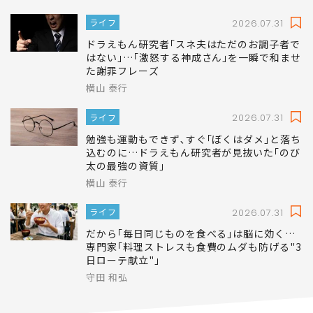
ライフ
2026.07.31
ドラえもん研究者｢スネ夫はただのお調子者で
はない｣…｢激怒する神成さん｣を一瞬で和ませ
た謝罪フレーズ
横山 泰行
ライフ
2026.07.31
勉強も運動もできず､すぐ｢ぼくはダメ｣と落ち
込むのに…ドラえもん研究者が見抜いた｢のび
太の最強の資質｣
横山 泰行
ライフ
2026.07.31
だから｢毎日同じものを食べる｣は脳に効く…
専門家｢料理ストレスも食費のムダも防げる"3
日ローテ献立"｣
守田 和弘