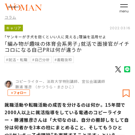
menu
コラム
キャリア
2022.03.16
｢ヤンキーが子犬を抱くといい人に見える｣理論を活用せよ
｢編み物が趣味の体育会系男子｣就活で面接官がイチ
コロになる自己PRは何が違うか
#就活・転職
#自己分析
#書籍抜粋
コピーライター、法政大学特別講師、宣伝会議講師
勝浦 雅彦 （かつうら・まさひこ）
+フォロー
就職活動や転職活動の成否を分けるのは何か。15年間で
2000人以上に就活指導をしている電通のコピーライタ
ー・勝浦雅彦さんは「大切なのは、自分の棚卸しをして自
分は何者かを3本の柱にまとめること、そしてもうひと
つ“ヤンキー子犬理論”を実践することです」という――。