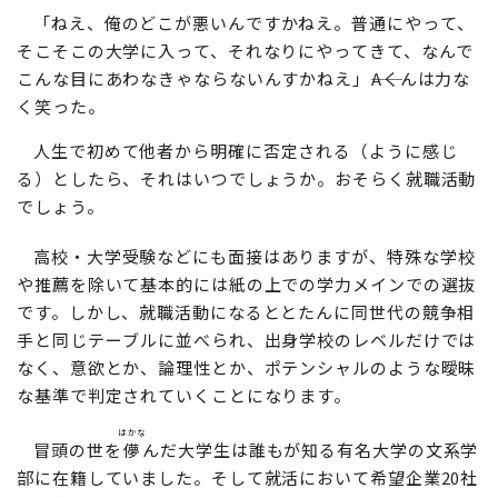
「ねえ、俺のどこが悪いんですかねえ。普通にやって、
そこそこの大学に入って、それなりにやってきて、なんで
こんな目にあわなきゃならないんすかねえ」――Aくんは力な
く笑った。
人生で初めて他者から明確に否定される（ように感じ
る）としたら、それはいつでしょうか。おそらく就職活動
でしょう。
高校・大学受験などにも面接はありますが、特殊な学校
や推薦を除いて基本的には紙の上での学力メインでの選抜
です。しかし、就職活動になるととたんに同世代の競争相
手と同じテーブルに並べられ、出身学校のレベルだけでは
なく、意欲とか、論理性とか、ポテンシャルのような曖昧
な基準で判定されていくことになります。
はかな
冒頭の世を
儚
んだ大学生は誰もが知る有名大学の文系学
部に在籍していました。そして就活において希望企業20社