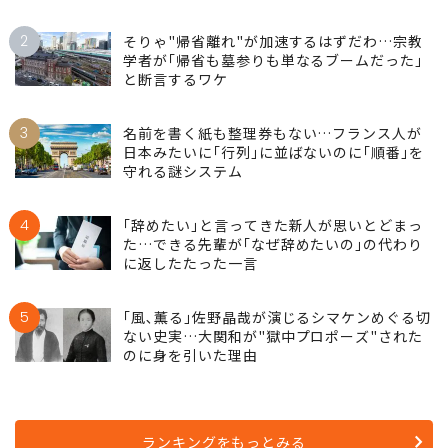
2
そりゃ"帰省離れ"が加速するはずだわ…宗教
学者が｢帰省も墓参りも単なるブームだった｣
と断言するワケ
3
名前を書く紙も整理券もない…フランス人が
日本みたいに｢行列｣に並ばないのに｢順番｣を
守れる謎システム
4
｢辞めたい｣と言ってきた新人が思いとどまっ
た…できる先輩が｢なぜ辞めたいの｣の代わり
に返したたった一言
5
｢風､薫る｣佐野晶哉が演じるシマケンめぐる切
ない史実…大関和が"獄中プロポーズ"された
のに身を引いた理由
ランキングをもっとみる