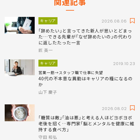
関連記事
キャリア
2026.08.06
｢辞めたい｣と言ってきた新人が思いとどまっ
た…できる先輩が｢なぜ辞めたいの｣の代わり
に返したたった一言
匠 英一
キャリア
2019.10.23
営業一筋→スタッフ職で仕事に失望
40代の不本意な異動はキャリアの糧になるの
か
山下 慶子
2026.08.02
｢糖質は敵｣｢油は悪｣と考える人ほどヨボヨボ
老後を招く…専門家｢脳とメンタルを健康に維
持する食べ方｣
守田 和弘