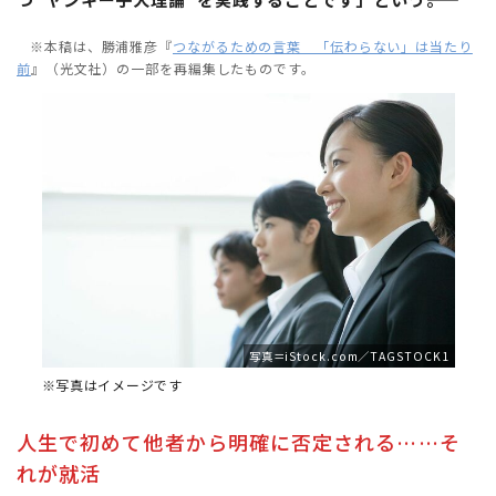
※本稿は、勝浦雅彦『
つながるための言葉 「伝わらない」は当たり
前
』（光文社）の一部を再編集したものです。
写真＝iStock.com／TAGSTOCK1
※写真はイメージです
人生で初めて他者から明確に否定される……そ
れが就活