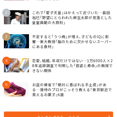
2
これで｢愛子天皇｣はかえって近づいた…島田
裕巳｢野望にとらわれた麻生太郎が見落とした
皇室典範の大原則｣
3
不足すると｢うつ病｣が増え､子どものIQに影
響…東大教授｢脳のために欠かせないスーパー
にある食材｣
4
恋愛､結婚､年収だけではない…1万6000人×2
8年追跡調査で判明した｢容姿と寿命｣の無視で
きない関係
5
お盆の帰省で｢絶対に喜ばれる手土産｣があ
る…接待のプロがこっそり教える｢東京駅近で
買えるお菓子｣6選