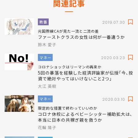
関連記事
教養
2019.07.30
元国際線CAが見た一流と二流の差
ファーストクラスの女性は何が一番違うか
鈴木 愛子
マネー
2020.03.23
コロナショックはリーマンの再来か
5回の暴落を経験した経済評論家が伝授｢今､投
資で絶対やってはいけないこと2つ｣
大江 英樹
マネー
2020.03.10
限定的な措置で終わっていいのか
コロナ休校によるベビーシッター補助拡大は､
本当に日本の共稼ぎ親を救うか
花輪 陽子