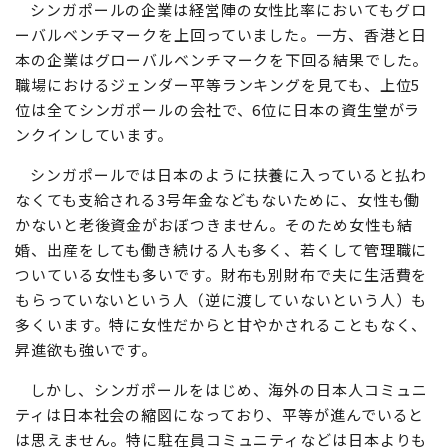
シンガポールの企業は経営陣の女性比率においてもグロ
ーバルベンチマークを上回っていました。一方、香港と日
本の企業はグローバルベンチマークを下回る結果でした。
職場におけるジェンダー平等ランキングを見ても、上位5
位は全てシンガポールの会社で、6位に日本の資生堂がラ
ンクインしています。
シンガポールでは日本のように扶養に入っていると払わ
なくても支給される3号年金などもないために、女性も働
かないと老後資金がおぼつきません。そのため女性も結
婚、出産をしても働き続ける人も多く、若くして管理職に
ついている女性も多いです。財布も別財布で夫に生活費を
もらっていないという人（逆に渡していないという人）も
多くいます。特に女性だからと甘やかされることもなく、
昇進欲も強いです。
しかし、シンガポールをはじめ、海外の日本人コミュニ
ティは日本社会の縮図になっており、平等が進んでいると
は思えません。特に駐在員コミュニティなどは日本よりも