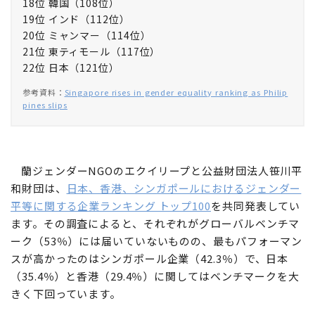
18位 韓国（108位）
19位 インド（112位）
20位 ミャンマー（114位）
21位 東ティモール（117位）
22位 日本（121位）
参考資料：
Singapore rises in gender equality ranking as Philip
pines slips
蘭ジェンダーNGOのエクイリープと公益財団法人笹川平
和財団は、
日本、香港、シンガポールにおけるジェンダー
平等に関する企業ランキング トップ100
を共同発表してい
ます。その調査によると、それぞれがグローバルベンチマ
ーク（53％）には届いていないものの、最もパフォーマン
スが高かったのはシンガポール企業（42.3％）で、日本
（35.4％）と香港（29.4％）に関してはベンチマークを大
きく下回っています。