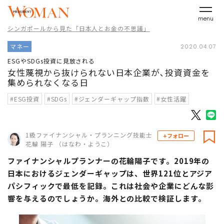
menu
シンガポールから見た「日本人とお金の不思議」
マネー
2020.04.07
ESGやSDGs投資に見放される
女性蔑視から抜けられない日本企業が､投資資金を
集められなくなる日
#ESG投資
#SDGs
#ジェンダーギャップ指数
#女性活躍
1級ファイナンシャル・プランニング技能士
+フォロー
花輪 陽子 （はなわ・ようこ）
ファイナンシャルプランナーの花輪陽子です。2019年の
日本におけるジェンダーギャップは、世界121位とアジア
パシフィックで最低を記録。これは社会や企業にどんな影
響を与えるのでしょうか。海外との比較で検証します。