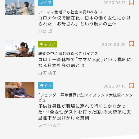
ライフ
2020.03.17
ワーママ激増でも社会は変われない
コロナ休校で顕在化、日本の働く女性にかけ
られた「お母さん」という呪いの正体
河崎 環
キャリア
2020.03.25
報道の中に潜む恐るべきバイアス
コロナ一斉休校で｢ママが大変｣という構図に
なる日本社会の病とは
白河 桃子
ライフ
2025.07.13
｢ジェンダー平等世界1位｣アイスランド大統領インタ
ビュー
子供は男性が職場に連れて行くしかなかっ
た…｢全女性がストを打った国｣の大統領に天
皇陛下が投げかけた質問
大門 小百合