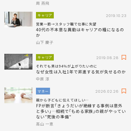
周 燕飛
キャリア
2019.10.23
営業一筋→スタッフ職で仕事に失望
40代の不本意な異動はキャリアの糧になるの
か
山下 慶子
キャリア
2019.08.28
それでも男は94％が上がりたいのに
なぜ女性は入社1年で昇進する気が失せるのか
中原 淳
マネー
2026.02.26
親から子どもに伝えてほしい…
FPが断言｢きょうだいが絶縁する事例は意外
と多い｣…相続で｢もめる家族｣の親がやってい
ない"死後の準備"
高山 一恵