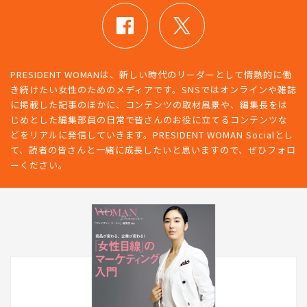
PRESIDENT WOMANは、新しい時代のリーダーとして情熱的に働
き続けたい女性のためのメディアです。SNSではオンラインや雑誌
に掲載した記事のほかに、コンテンツの取材風景や、編集長をは
じめとした編集部員の日常で皆さんのお役に立てるコンテンツな
どをリアルに発信していきます。PRESIDENT WOMAN Socialとし
て、読者の皆さんと一緒に成長したいと思いますので、ぜひフォロ
ーください。