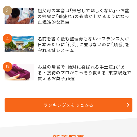
3
祖父母の本音は｢帰省してほしくない｣…お盆
の帰省に｢孫疲れ｣の悲鳴が上がるようになっ
た構造的な理由
4
名前を書く紙も整理券もない…フランス人が
日本みたいに｢行列｣に並ばないのに｢順番｣を
守れる謎システム
5
お盆の帰省で｢絶対に喜ばれる手土産｣があ
る…接待のプロがこっそり教える｢東京駅近で
買えるお菓子｣6選
ランキングをもっとみる