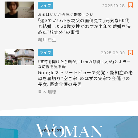
ライフ
2025.10.28
お金はいいから早く離婚したい
｢週3でいいから親父の面倒見て｣元気な60代
と結婚した30歳女性がわずか半年で離婚を決
めた"想定外"の事情
堀井 亜生
ライフ
2025.08.30
｢箪笥を開けたら顔が｣｢1cmの隙間に人が｣とホラー
な幻視を見る母
Googleストリートビューで発覚…認知症の老
母を裏切り"空き家"のはずの実家で金儲けの
長女､懸命介護の長男
旦木 瑞穂