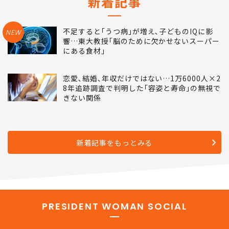
新着記事
不足すると｢うつ病｣が増え､子どものIQに影
NEW
響…東大教授｢脳のために欠かせないスーパー
にある食材｣
恋愛､結婚､年収だけではない…1万6000人×2
8年追跡調査で判明した｢容姿と寿命｣の無視で
きない関係
新着記事をもっとみる
PRESIDENT WOMAN SOCIAL