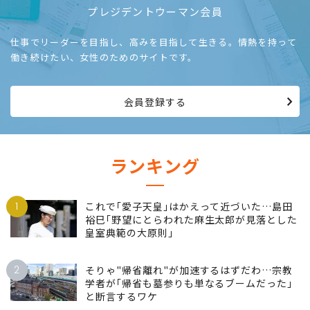
プレジデントウーマン会員
仕事でリーダーを目指し、高みを目指して生きる。情熱を持って
働き続けたい、女性のためのサイトです。
会員登録する
ランキング
1
これで｢愛子天皇｣はかえって近づいた…島田
裕巳｢野望にとらわれた麻生太郎が見落とした
皇室典範の大原則｣
2
そりゃ"帰省離れ"が加速するはずだわ…宗教
学者が｢帰省も墓参りも単なるブームだった｣
と断言するワケ