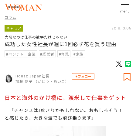
menu
コラム
キャリア
2019.10.05
大切なのは仕事の数字だけじゃない
成功した女性社長が週に1回必ず花を買う理由
#ベンチャー企業
#経営者
#育児
#家族
Houzz Japan社長
+フォロー
加藤 愛子 （かとう・あいこ）
日本と海外のかけ橋に。渡米して仕事をゲット
「チャンスは1度きりかもしれない。おもしろそう！
と感じたら、大きな波でも飛び乗ります」