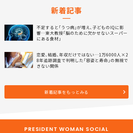
新着記事
不足すると｢うつ病｣が増え､子どものIQに影
響…東大教授｢脳のために欠かせないスーパー
にある食材｣
恋愛､結婚､年収だけではない…1万6000人×2
8年追跡調査で判明した｢容姿と寿命｣の無視で
きない関係
新着記事をもっとみる