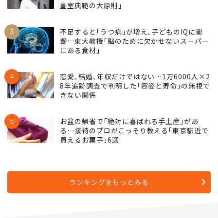
2
これで｢愛子天皇｣はかえって近づいた…島田
裕巳｢野望にとらわれた麻生太郎が見落とした
皇室典範の大原則｣
3
不足すると｢うつ病｣が増え､子どものIQに影
響…東大教授｢脳のために欠かせないスーパー
にある食材｣
4
恋愛､結婚､年収だけではない…1万6000人×2
8年追跡調査で判明した｢容姿と寿命｣の無視で
きない関係
5
お盆の帰省で｢絶対に喜ばれる手土産｣があ
る…接待のプロがこっそり教える｢東京駅近で
買えるお菓子｣6選
ランキングをもっとみる