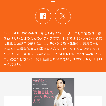
PRESIDENT WOMAN SOCIAL
PRESIDENT WOMANは、新しい時代のリーダーとして情熱的に働
き続けたい女性のためのメディアです。SNSではオンラインや雑誌
に掲載した記事のほかに、コンテンツの取材風景や、編集長をは
じめとした編集部員の日常で皆さんのお役に立てるコンテンツな
どをリアルに発信していきます。PRESIDENT WOMAN Socialとし
て、読者の皆さんと一緒に成長したいと思いますので、ぜひフォロ
ーください。