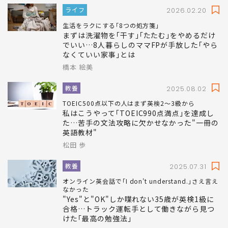
出した答え
橋本 絵美
ライフ
2026.02.20
生活をラクにする｢8つの処方箋｣
まずは洗濯物を｢干す｣｢たたむ｣をやめるだけ
でいい…8人暮らしのママFPが手放した｢やら
なくていい家事｣とは
橋本 絵美
教養
2025.08.02
TOEIC500点以下の人はまず英検2～3級から
私はこうやって｢TOEIC990点満点｣を達成し
た…苦手の文法攻略に欠かせなかった"一冊の
英語教材"
松田 歩
教養
2025.07.31
オンライン英会話で｢I don't understand.｣さえ言え
なかった