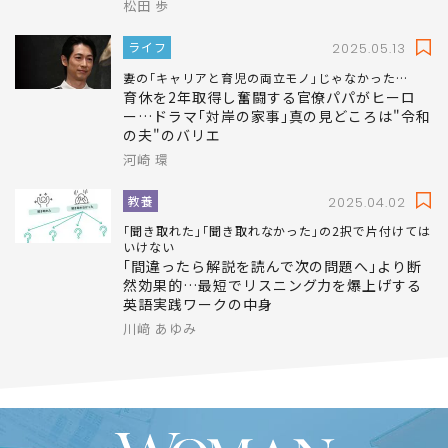
"Yes"と"OK"しか喋れない35歳が英検1級に
合格…トラック運転手として働きながら見つ
けた｢最高の勉強法｣
松田 歩
ライフ
2025.05.13
妻の｢キャリアと育児の両立モノ｣じゃなかった…
育休を2年取得し奮闘する官僚パパがヒーロ
ー…ドラマ｢対岸の家事｣真の見どころは"令和
の夫"のバリエ
河崎 環
教養
2025.04.02
｢聞き取れた｣｢聞き取れなかった｣の2択で片付けては
いけない
｢間違ったら解説を読んで次の問題へ｣より断
然効果的…最短でリスニング力を爆上げする
英語実践ワークの中身
川﨑 あゆみ