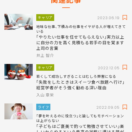
キャリア
2023.06.19
地味な仕事､下積みの仕事をイヤがる人が増えてきて
いる
｢やりたい仕事を任せてもらえない｣実力以上
に自分の力を高く見積もる若手の目を覚ます
上司の言葉
井上 智介
キャリア
2022.12.05
若くして成功しすぎることはむしろ弊害になる
｢失敗をしたときはスイーツ食べ放題へ行け｣
経営学者がそう強く勧める深い理由
入山 章栄
ライフ
2022.09.05
｢夢を叶えるのに役立つ｣と諭してもモチベーション
は上がらない
｢子どもはご褒美で釣って勉強させていい｣楽
しいからやるという最高の状態に導ける親が