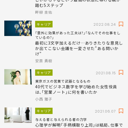
踏む5ステップ
畔柳 圭佑
キャリア
2022.08.24
｢意外に効果があった工夫は?｣｢なんでその仕事をし
ているの?｣
最初に3文字加えるだけ…ありきたりな意見し
か出てこない会議を一変させた"ある問いか
け"
安斎 勇樹
キャリア
2021.08.15
東京ガスの営業で武器となるもの
40代でビジネス数字を学び始めた女性役員
は､｢営業ノート｣に何を書いたか
小西 雅子
キャリア
2021.06.07
与える者と与えられる者の力学
心理学が解明｢手柄横取り上司｣は結局､仕事で