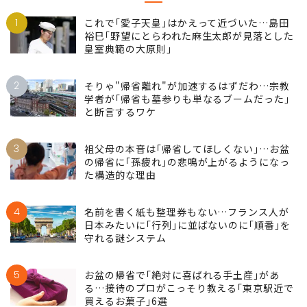
1
これで｢愛子天皇｣はかえって近づいた…島田
裕巳｢野望にとらわれた麻生太郎が見落とした
皇室典範の大原則｣
2
そりゃ"帰省離れ"が加速するはずだわ…宗教
学者が｢帰省も墓参りも単なるブームだった｣
と断言するワケ
3
祖父母の本音は｢帰省してほしくない｣…お盆
の帰省に｢孫疲れ｣の悲鳴が上がるようになっ
た構造的な理由
4
名前を書く紙も整理券もない…フランス人が
日本みたいに｢行列｣に並ばないのに｢順番｣を
守れる謎システム
5
お盆の帰省で｢絶対に喜ばれる手土産｣があ
る…接待のプロがこっそり教える｢東京駅近で
買えるお菓子｣6選