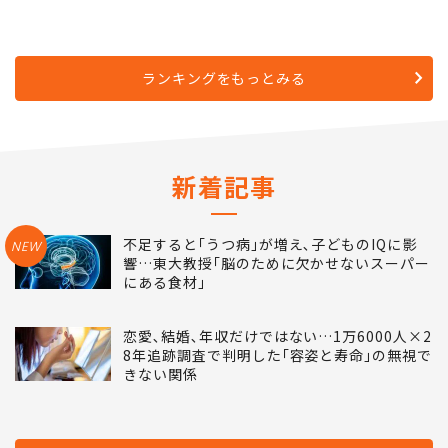
ランキングをもっとみる
新着記事
不足すると｢うつ病｣が増え､子どものIQに影
NEW
響…東大教授｢脳のために欠かせないスーパー
にある食材｣
恋愛､結婚､年収だけではない…1万6000人×2
8年追跡調査で判明した｢容姿と寿命｣の無視で
きない関係