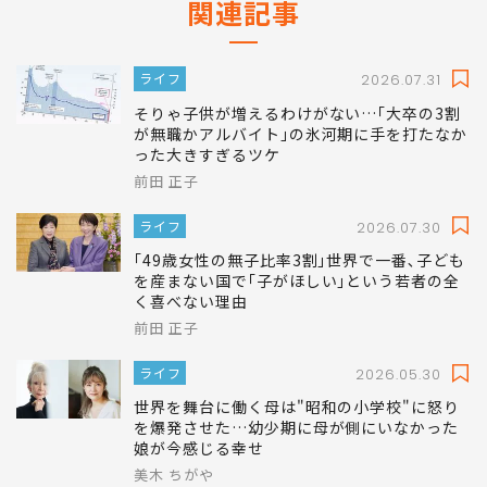
関連記事
ライフ
2026.07.31
そりゃ子供が増えるわけがない…｢大卒の3割
が無職かアルバイト｣の氷河期に手を打たなか
った大きすぎるツケ
前田 正子
ライフ
2026.07.30
｢49歳女性の無子比率3割｣世界で一番､子ども
を産まない国で｢子がほしい｣という若者の全
く喜べない理由
前田 正子
ライフ
2026.05.30
世界を舞台に働く母は"昭和の小学校"に怒り
を爆発させた…幼少期に母が側にいなかった
娘が今感じる幸せ
美木 ちがや