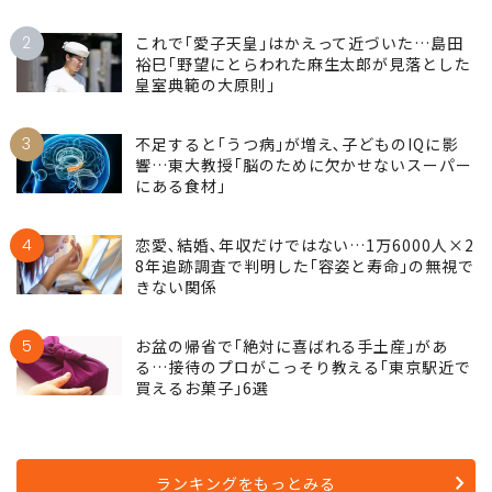
2
これで｢愛子天皇｣はかえって近づいた…島田
裕巳｢野望にとらわれた麻生太郎が見落とした
皇室典範の大原則｣
3
不足すると｢うつ病｣が増え､子どものIQに影
響…東大教授｢脳のために欠かせないスーパー
にある食材｣
4
恋愛､結婚､年収だけではない…1万6000人×2
8年追跡調査で判明した｢容姿と寿命｣の無視で
きない関係
5
お盆の帰省で｢絶対に喜ばれる手土産｣があ
る…接待のプロがこっそり教える｢東京駅近で
買えるお菓子｣6選
ランキングをもっとみる