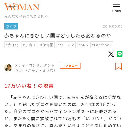
menu
みんなで子育てできる町へ
ライフ
2015.06.03
赤ちゃんにきびしい国はどうしたら変わるのか
#少子化
#子育て
#保育園
#ワーママ
#SNS
#Facebook
メディアコンサルタント
+フォロー
境 治 （さかい・おさむ）
17万いいね！の現実
「赤ちゃんにきびしい国で、赤ちゃんが増えるはずがな
い。」と題したブログを書いたのは、2014年の1月だっ
た。自分のブログからハフィントンポストに転載される
と、またたく間に拡散されて17万もの「いいね！」がつい
た。あまりの多さに、喜んだというよりどう受け止めてい