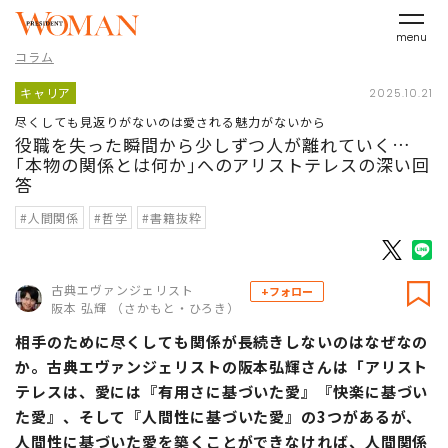
menu
コラム
キャリア
2025.10.21
尽くしても見返りがないのは愛される魅力がないから
役職を失った瞬間から少しずつ人が離れていく…
｢本物の関係とは何か｣へのアリストテレスの深い回
答
#人間関係
#哲学
#書籍抜粋
古典エヴァンジェリスト
+フォロー
阪本 弘輝 （さかもと・ひろき）
相手のために尽くしても関係が長続きしないのはなぜなの
か。古典エヴァンジェリストの阪本弘輝さんは「アリスト
テレスは、愛には『有用さに基づいた愛』『快楽に基づい
た愛』、そして『人間性に基づいた愛』の3つがあるが、
人間性に基づいた愛を築くことができなければ、人間関係