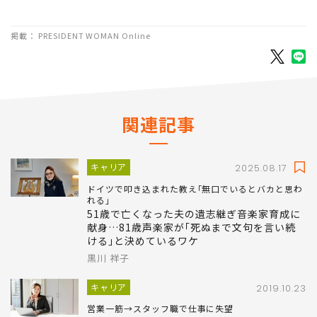
1
2
3
4
掲載： PRESIDENT WOMAN Online
関連記事
キャリア
2025.08.17
ドイツで叩き込まれた教え｢無口でいるとバカと思わ
れる｣
51歳で亡くなった夫の遺志継ぎ音楽家育成に
献身…81歳声楽家が｢死ぬまで文句を言い続
ける｣と決めているワケ
黒川 祥子