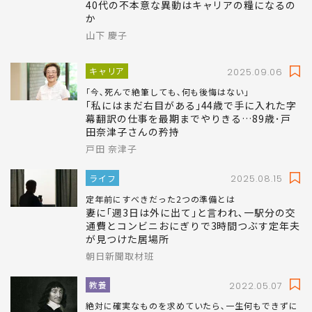
キャリア
2019.10.23
営業一筋→スタッフ職で仕事に失望
40代の不本意な異動はキャリアの糧になるの
か
山下 慶子
キャリア
2025.09.06
｢今､死んで絶筆しても､何も後悔はない｣
｢私にはまだ右目がある｣44歳で手に入れた字
幕翻訳の仕事を最期までやりきる…89歳･戸
田奈津子さんの矜持
戸田 奈津子
ライフ
2025.08.15
定年前にすべきだった2つの準備とは
妻に｢週3日は外に出て｣と言われ､一駅分の交
通費とコンビニおにぎりで3時間つぶす定年夫
が見つけた居場所
朝日新聞取材班