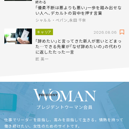
教養
2022.05.07
絶対に確実なものを求めていたら､一生何もできずに
終わる
｢優柔不断は悪よりも悪い｣一歩を踏み出せな
い人へ､デカルトの背中を押す言葉
シャルル・ぺパン,永田 千奈
キャリア
2026.08.06
｢辞めたい｣と言ってきた新人が思いとどまっ
た…できる先輩が｢なぜ辞めたいの｣の代わり
に返したたった一言
匠 英一
プレジデントウーマン会員