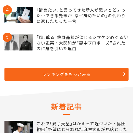
3
名前を書く紙も整理券もない…フランス人が
日本みたいに｢行列｣に並ばないのに｢順番｣を
守れる謎システム
4
｢辞めたい｣と言ってきた新人が思いとどまっ
た…できる先輩が｢なぜ辞めたいの｣の代わり
に返したたった一言
5
｢風､薫る｣佐野晶哉が演じるシマケンめぐる切
ない史実…大関和が"獄中プロポーズ"された
のに身を引いた理由
ランキングをもっとみる
新着記事