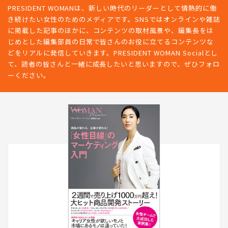
PRESIDENT WOMANは、新しい時代のリーダーとして情熱的に働
き続けたい女性のためのメディアです。SNSではオンラインや雑誌
に掲載した記事のほかに、コンテンツの取材風景や、編集長をは
じめとした編集部員の日常で皆さんのお役に立てるコンテンツな
どをリアルに発信していきます。PRESIDENT WOMAN Socialとし
て、読者の皆さんと一緒に成長したいと思いますので、ぜひフォロ
ーください。