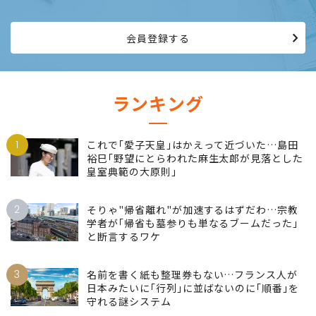
仕事でリーダーを目指し、高みを目指して生きる。情熱を持って
働き続けたい、女性のためのサイトです。
会員登録する
ランキング
1
これで｢愛子天皇｣はかえって近づいた…島田
裕巳｢野望にとらわれた麻生太郎が見落とした
皇室典範の大原則｣
2
そりゃ"帰省離れ"が加速するはずだわ…宗教
学者が｢帰省も墓参りも単なるブームだった｣
と断言するワケ