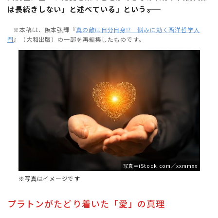
は長続きしない」と述べている」という――。
※本稿は、阪本弘輝『
真の敵は自分自身⁉ 悩みに効く西洋哲学入
門
』（大和出版）の一部を再編集したものです。
写真＝iStock.com／xxmmxx
※写真はイメージです
プラトンがたどり着いた「愛」の真理