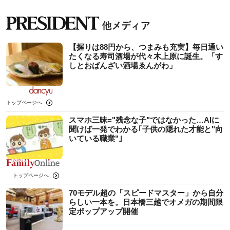
【握りは88円から、つまみも充実】毎日通い
たくなる寿司酒場が代々木上原に誕生。「す
しとおばんざい酒場ゑんがわ」
トップページへ
スマホ三昧="残念な子"ではなかった…AIに
聞けば一発でわかる｢子供の隠れた才能と"向
いている職業"｣
トップページへ
70モデル超の「スピードマスター」から自分
らしい一本を。日本橋三越でオメガの期間限
定ポップアップ開催