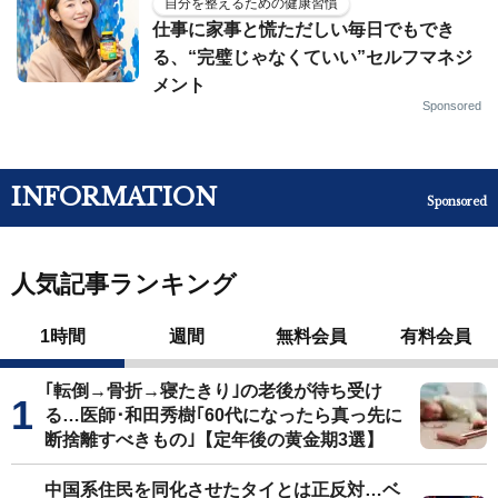
自分を整えるための健康習慣
仕事に家事と慌ただしい毎日でもでき
る、“完璧じゃなくていい”セルフマネジ
メント
Sponsored
INFORMATION
Sponsored
人気記事ランキング
1時間
週間
無料会員
有料会員
｢転倒→骨折→寝たきり｣の老後が待ち受け
る…医師･和田秀樹｢60代になったら真っ先に
断捨離すべきもの｣【定年後の黄金期3選】
中国系住民を同化させたタイとは正反対…ベ