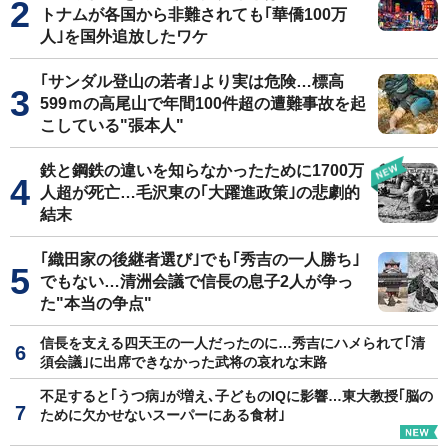
トナムが各国から非難されても｢華僑100万
人｣を国外追放したワケ
｢サンダル登山の若者｣より実は危険…標高
599ｍの高尾山で年間100件超の遭難事故を起
こしている"張本人"
鉄と鋼鉄の違いを知らなかったために1700万
人超が死亡…毛沢東の｢大躍進政策｣の悲劇的
結末
｢織田家の後継者選び｣でも｢秀吉の一人勝ち｣
でもない…清洲会議で信長の息子2人が争っ
た"本当の争点"
信長を支える四天王の一人だったのに…秀吉にハメられて｢清
須会議｣に出席できなかった武将の哀れな末路
不足すると｢うつ病｣が増え､子どものIQに影響…東大教授｢脳の
ために欠かせないスーパーにある食材｣