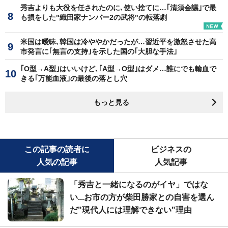
秀吉よりも大役を任されたのに､使い捨てに…｢清須会議｣で最
も損をした"織田家ナンバー2の武将"の転落劇
米国は曖昧､韓国は冷ややかだったが…習近平を激怒させた高
市発言に｢無言の支持｣を示した国の｢大胆な手法｣
｢O型→A型｣はいいけど､｢A型→O型｣はダメ…誰にでも輸血で
きる｢万能血液｣の最後の落とし穴
もっと見る
この記事の読者に
ビジネスの
人気の記事
人気記事
「秀吉と一緒になるのがイヤ」ではな
い...お市の方が柴田勝家との自害を選ん
だ"現代人には理解できない"理由