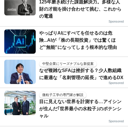
125年磨き続けた課題解決力。多様な人
財の才能を掛け合わせて挑む、これから
の電通
Sponsored
やっぱりAIにすべてを任せるのは危
険...AIが「株の長期投資」では驚くほ
ど"無能"になってしまう根本的な理由
中堅企業にリーズナブルな新提案
なぜ複雑なSFAは挫折する？少人数組織
に最適な「名刺管理の延長」で進めるDX
Sponsored
微粒子工学の専門家が解説
目に見えない世界を計測する…アイシン
が生んだ｢世界最小の水粒子｣のポテンシ
ャル
Sponsored