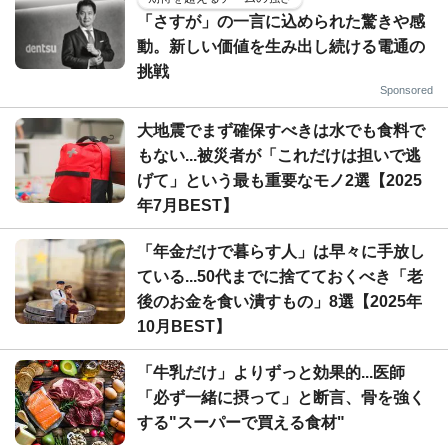
「さすが」の一言に込められた驚きや感
動。新しい価値を生み出し続ける電通の
挑戦
Sponsored
大地震でまず確保すべきは水でも食料で
もない...被災者が「これだけは担いで逃
げて」という最も重要なモノ2選【2025
年7月BEST】
「年金だけで暮らす人」は早々に手放し
ている...50代までに捨てておくべき「老
後のお金を食い潰すもの」8選【2025年
10月BEST】
「牛乳だけ」よりずっと効果的...医師
「必ず一緒に摂って」と断言、骨を強く
する"スーパーで買える食材"