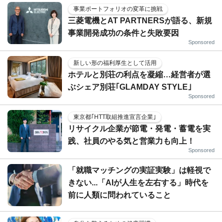
事業ポートフォリオの変革に挑戦
三菱電機とAT PARTNERSが語る、新規
事業開発成功の条件と失敗要因
Sponsored
新しい形の福利厚生として活用
ホテルと別荘の利点を凝縮…経営者が選
ぶシェア別荘｢GLAMDAY STYLE｣
Sponsored
東京都｢HTT取組推進宣言企業｣
リサイクル企業が節電・発電・蓄電を実
践、社員のやる気と営業力も向上！
Sponsored
「就職マッチングの実証実験」は軽視で
きない...「AIが人生を左右する」時代を
前に人類に問われていること