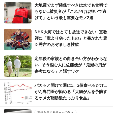
大地震でまず確保すべきは水でも食料で
もない...被災者が「これだけは担いで逃
げて」という最も重要なモノ2選
NHK大河ではとても放送できない...宣教
師に「獣より劣ったもの」と書かれた豊
臣秀吉のおぞましき性欲
定年後の家族との向き合い方がわからな
い...そう悩む人に佐藤優が「鬼滅の刃が
参考になる」と話すワケ
パカッと開けて週に1、2個食べるだけ...
がん専門医が勧める「大腸がんを予防す
るオメガ脂肪酸たっぷり食品」
期待を超えるチームの強さ