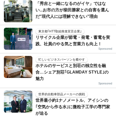
「秀吉と一緒になるのがイヤ」ではな
い...お市の方が柴田勝家との自害を選ん
だ"現代人には理解できない"理由
東京都｢HTT取組推進宣言企業｣
リサイクル企業が節電・発電・蓄電を実
践、社員のやる気と営業力も向上！
Sponsored
忙しいビジネスパーソンを癒やす
ホテルのサービスと別荘の独立性を融
合…シェア別荘｢GLAMDAY STYLE｣の
魅力
Sponsored
世界的自動車部品メーカーの挑戦
世界最小約1ナノメートル、アイシンの
｢空気から作る水｣に微粒子工学の専門家
が迫る