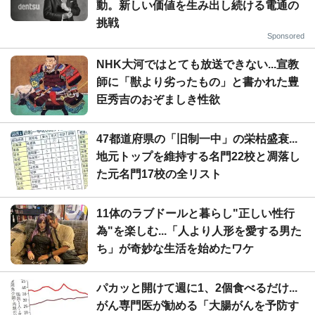
動。新しい価値を生み出し続ける電通の
挑戦
Sponsored
NHK大河ではとても放送できない...宣教
師に「獣より劣ったもの」と書かれた豊
臣秀吉のおぞましき性欲
47都道府県の「旧制一中」の栄枯盛衰...
地元トップを維持する名門22校と凋落し
た元名門17校の全リスト
11体のラブドールと暮らし"正しい性行
為"を楽しむ...「人より人形を愛する男た
ち」が奇妙な生活を始めたワケ
パカッと開けて週に1、2個食べるだけ...
がん専門医が勧める「大腸がんを予防す