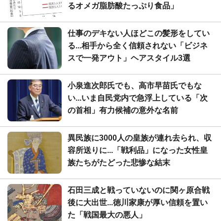
るオメガ脂肪酸たっぷり食品」
仕事のデキない人ほどこの髪形をしてい
る...相手から全く信頼されない「ビジネ
スで一発アウト」ヘアスタイル3選
小泉進次郎氏でも、高市早苗氏でもな
い...いま自民党内で急浮上している「次
の首相」有力候補の意外な名前
異民族に3000人の皇族が連れ去られ、収
容所送りに...「戦利品」になった女性皇
族たちがたどった悲惨な結末
石田三成と戦っていないのに関ヶ原合戦
後に大出世...徳川家康が厚い信頼を置い
た「戦国最大の悪人」