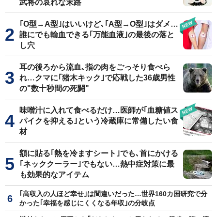
武将の哀れな末路
｢O型→A型｣はいいけど､｢A型→O型｣はダメ…
誰にでも輸血できる｢万能血液｣の最後の落と
し穴
耳の後ろから流血､指の肉をごっそり食べら
れ…クマに｢猪木キック｣で応戦した36歳男性
の"数十秒間の死闘"
味噌汁に入れて食べるだけ…医師が｢血糖値ス
パイクを抑える｣という冷蔵庫に常備したい食
材
額に貼る｢熱を冷ますシート｣でも､首にかける
｢ネッククーラー｣でもない…熱中症対策に最
も効果的なアイテム
｢高収入の人ほど幸せ｣は間違いだった…世界160カ国研究で分
かった｢幸福を感じにくくなる年収｣の分岐点