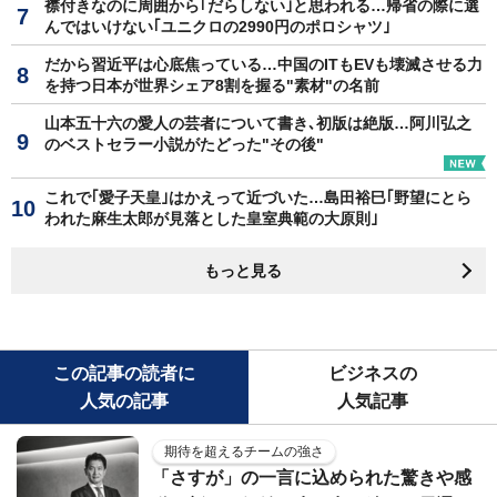
襟付きなのに周囲から｢だらしない｣と思われる…帰省の際に選
んではいけない｢ユニクロの2990円のポロシャツ｣
だから習近平は心底焦っている…中国のITもEVも壊滅させる力
を持つ日本が世界シェア8割を握る"素材"の名前
山本五十六の愛人の芸者について書き､初版は絶版…阿川弘之
のベストセラー小説がたどった"その後"
これで｢愛子天皇｣はかえって近づいた…島田裕巳｢野望にとら
われた麻生太郎が見落とした皇室典範の大原則｣
もっと見る
この記事の読者に
ビジネスの
人気の記事
人気記事
期待を超えるチームの強さ
「さすが」の一言に込められた驚きや感