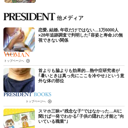
恋愛､結婚､年収だけではない…1万6000人
×28年追跡調査で判明した｢容姿と寿命｣の無
視できない関係
トップページへ
首よりも脇よりも効果的…熱中症研究者が
｢暑いときは真っ先にここを冷やせ｣という意
外な体の部位
トップページへ
スマホ三昧="残念な子"ではなかった…AIに
聞けば一発でわかる｢子供の隠れた才能と"向
いている職業"｣