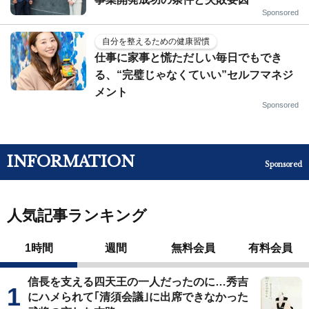
Sponsored
自分を整えるための健康習慣
仕事に家事と慌ただしい毎日でもでき
る、“完璧じゃなくていい”セルフマネジ
メント
Sponsored
INFORMATION
Sponsored
人気記事ランキング
1時間
週間
無料会員
有料会員
信長を支える四天王の一人だったのに…秀吉
にハメられて｢清須会議｣に出席できなかった