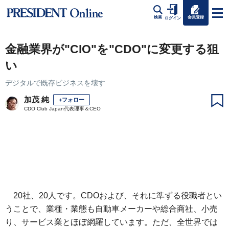
会員登録
検索
ログイン
金融業界が"CIO"を"CDO"に変更する狙
い
デジタルで既存ビジネスを壊す
加茂 純
+フォロー
CDO Club Japan代表理事＆CEO
20社、20人です。CDOおよび、それに準ずる役職者とい
うことで、業種・業態も自動車メーカーや総合商社、小売
り、サービス業とほぼ網羅しています。ただ、全世界では