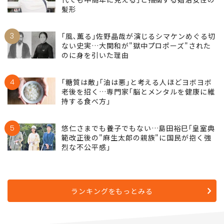
髪形
3
｢風､薫る｣佐野晶哉が演じるシマケンめぐる切
ない史実…大関和が"獄中プロポーズ"された
のに身を引いた理由
4
｢糖質は敵｣｢油は悪｣と考える人ほどヨボヨボ
老後を招く…専門家｢脳とメンタルを健康に維
持する食べ方｣
5
悠仁さまでも養子でもない…島田裕巳｢皇室典
範改正後の"麻生太郎の親族"に国民が抱く強
烈な不公平感｣
ランキングをもっとみる