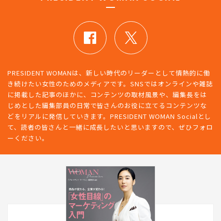
PRESIDENT WOMANは、新しい時代のリーダーとして情熱的に働
き続けたい女性のためのメディアです。SNSではオンラインや雑誌
に掲載した記事のほかに、コンテンツの取材風景や、編集長をは
じめとした編集部員の日常で皆さんのお役に立てるコンテンツな
どをリアルに発信していきます。PRESIDENT WOMAN Socialとし
て、読者の皆さんと一緒に成長したいと思いますので、ぜひフォロ
ーください。