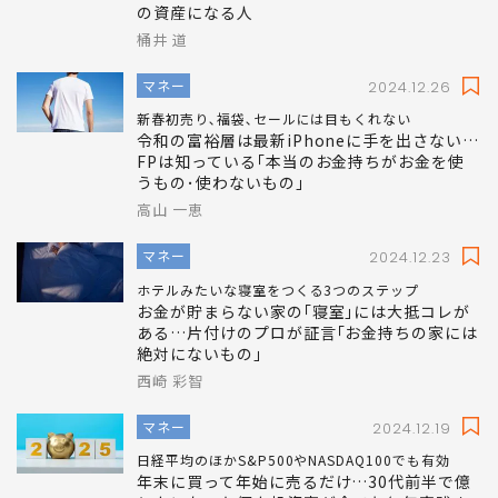
の資産になる人
桶井 道
マネー
2024.12.26
新春初売り､福袋､セールには目もくれない
令和の富裕層は最新iPhoneに手を出さない…
FPは知っている｢本当のお金持ちがお金を使
うもの･使わないもの｣
高山 一恵
マネー
2024.12.23
ホテルみたいな寝室をつくる3つのステップ
お金が貯まらない家の｢寝室｣には大抵コレが
ある…片付けのプロが証言｢お金持ちの家には
絶対にないもの｣
西崎 彩智
マネー
2024.12.19
日経平均のほかS&P500やNASDAQ100でも有効
年末に買って年始に売るだけ…30代前半で億