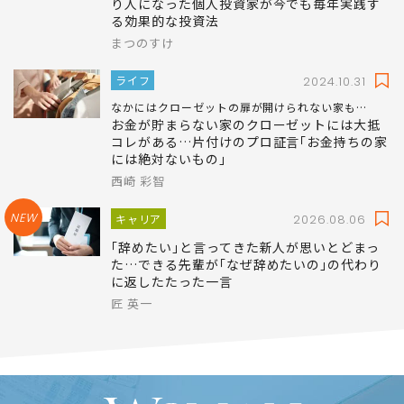
り人になった個人投資家が今でも毎年実践す
る効果的な投資法
まつのすけ
ライフ
2024.10.31
なかにはクローゼットの扉が開けられない家も…
お金が貯まらない家のクローゼットには大抵
コレがある…片付けのプロ証言｢お金持ちの家
には絶対ないもの｣
西崎 彩智
NEW
キャリア
2026.08.06
｢辞めたい｣と言ってきた新人が思いとどまっ
た…できる先輩が｢なぜ辞めたいの｣の代わり
に返したたった一言
匠 英一