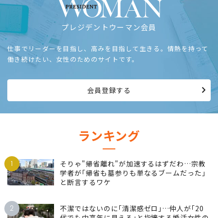
プレジデントウーマン会員
仕事でリーダーを目指し、高みを目指して生きる。情熱を持って
働き続けたい、女性のためのサイトです。
会員登録する
ランキング
1
そりゃ"帰省離れ"が加速するはずだわ…宗教
学者が｢帰省も墓参りも単なるブームだった｣
と断言するワケ
2
不潔ではないのに｢清潔感ゼロ｣…仲人が｢20
代でも中高年に見える｣と指摘する婚活女性の