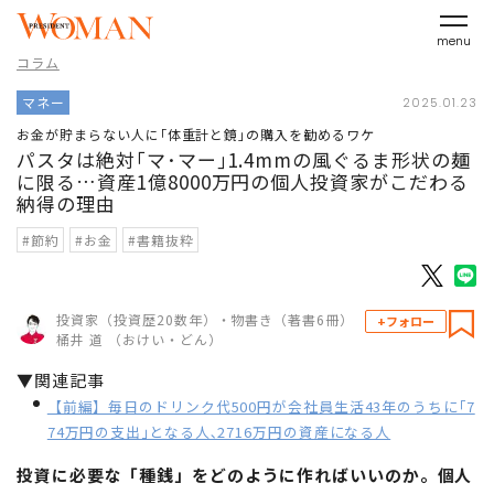
menu
コラム
マネー
2025.01.23
お金が貯まらない人に｢体重計と鏡｣の購入を勧めるワケ
パスタは絶対｢マ･マー｣1.4mmの風ぐるま形状の麺
に限る…資産1億8000万円の個人投資家がこだわる
納得の理由
#節約
#お金
#書籍抜粋
投資家（投資歴20数年）・物書き（著書6冊）
+フォロー
桶井 道 （おけい・どん）
▼関連記事
【前編】毎日のドリンク代500円が会社員生活43年のうちに｢7
74万円の支出｣となる人､2716万円の資産になる人
投資に必要な「種銭」をどのように作ればいいのか。個人