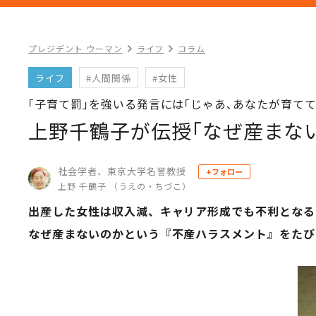
プレジデント ウーマン
ライフ
コラム
ライフ
#人間関係
#女性
｢子育て罰｣を強いる発言には｢じゃあ､あなたが育てて
上野千鶴子が伝授｢なぜ産まな
社会学者、東京大学名誉教授
+フォロー
上野 千鶴子 （うえの・ちづこ）
出産した女性は収入減、キャリア形成でも不利となる
なぜ産まないのかという『不産ハラスメント』をたび