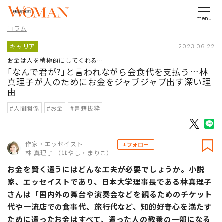
menu
コラム
キャリア
2023.06.22
お金は人を積極的にしてくれる…
｢なんで君が?｣と言われながら会食代を支払う…林
真理子が人のためにお金をジャブジャブ出す深い理
由
#人間関係
#お金
#書籍抜粋
作家・エッセイスト
+フォロー
林 真理子 （はやし・まりこ）
お金を賢く遣うにはどんな工夫が必要でしょうか。小説
家、エッセイストであり、日本大学理事長である林真理子
さんは「国内外の舞台や演奏会などを観るためのチケット
代や一流店での食事代、旅行代など、知的好奇心を満たす
ために遣ったお金はすべて、遣った人の教養の一部になる