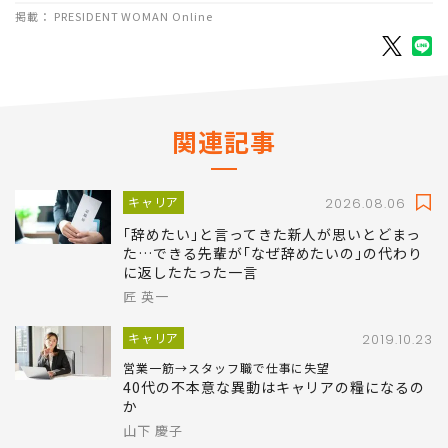
掲載： PRESIDENT WOMAN Online
関連記事
キャリア
2026.08.06
｢辞めたい｣と言ってきた新人が思いとどまっ
た…できる先輩が｢なぜ辞めたいの｣の代わり
に返したたった一言
匠 英一
キャリア
2019.10.23
営業一筋→スタッフ職で仕事に失望
40代の不本意な異動はキャリアの糧になるの
か
山下 慶子