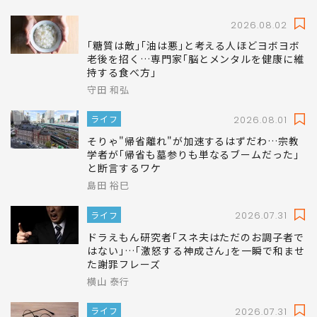
2026.08.02
｢糖質は敵｣｢油は悪｣と考える人ほどヨボヨボ
老後を招く…専門家｢脳とメンタルを健康に維
持する食べ方｣
守田 和弘
ライフ
2026.08.01
そりゃ"帰省離れ"が加速するはずだわ…宗教
学者が｢帰省も墓参りも単なるブームだった｣
と断言するワケ
島田 裕巳
ライフ
2026.07.31
ドラえもん研究者｢スネ夫はただのお調子者で
はない｣…｢激怒する神成さん｣を一瞬で和ませ
た謝罪フレーズ
横山 泰行
ライフ
2026.07.31