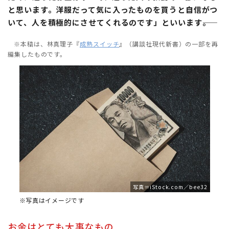
と思います。洋服だって気に入ったものを買うと自信がつ
いて、人を積極的にさせてくれるのです」といいます――。
※本稿は、林真理子『
成熟スイッチ
』（講談社現代新書）の一部を再
編集したものです。
写真＝iStock.com／bee32
※写真はイメージです
お金はとても大事なもの