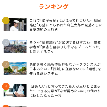
ランキング
1
これで｢愛子天皇｣はかえって近づいた…島田
裕巳｢野望にとらわれた麻生太郎が見落とした
皇室典範の大原則｣
2
そりゃ"帰省離れ"が加速するはずだわ…宗教
学者が｢帰省も墓参りも単なるブームだった｣
と断言するワケ
3
名前を書く紙も整理券もない…フランス人が
日本みたいに｢行列｣に並ばないのに｢順番｣を
守れる謎システム
4
｢辞めたい｣と言ってきた新人が思いとどまっ
た…できる先輩が｢なぜ辞めたいの｣の代わり
に返したたった一言