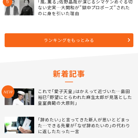
5
｢風､薫る｣佐野晶哉が演じるシマケンめぐる切
ない史実…大関和が"獄中プロポーズ"された
のに身を引いた理由
ランキングをもっとみる
新着記事
これで｢愛子天皇｣はかえって近づいた…島田
NEW
裕巳｢野望にとらわれた麻生太郎が見落とした
皇室典範の大原則｣
｢辞めたい｣と言ってきた新人が思いとどまっ
た…できる先輩が｢なぜ辞めたいの｣の代わり
に返したたった一言