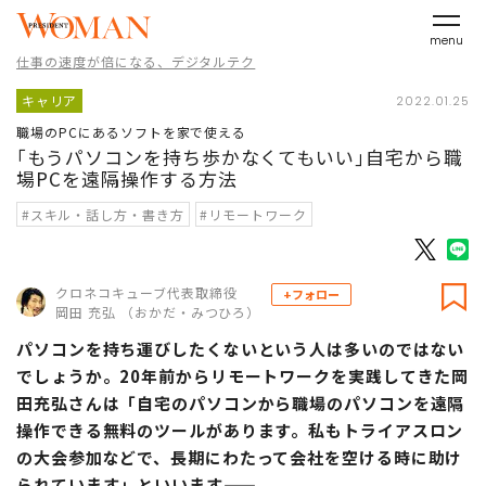
menu
仕事の速度が倍になる、デジタルテク
キャリア
2022.01.25
職場のPCにあるソフトを家で使える
｢もうパソコンを持ち歩かなくてもいい｣自宅から職
場PCを遠隔操作する方法
#スキル・話し方・書き方
#リモートワーク
クロネコキューブ代表取締役
+フォロー
岡田 充弘 （おかだ・みつひろ）
パソコンを持ち運びしたくないという人は多いのではない
でしょうか。20年前からリモートワークを実践してきた岡
田充弘さんは「自宅のパソコンから職場のパソコンを遠隔
操作できる無料のツールがあります。私もトライアスロン
の大会参加などで、長期にわたって会社を空ける時に助け
られています」といいます――。