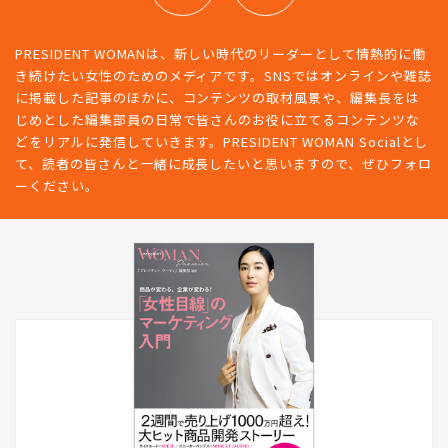
PRESIDENT WOMANは、新しい時代のリーダーとして情熱的に働
き続けたい女性のためのメディアです。SNSではオンラインや雑誌
に掲載した記事のほかに、コンテンツの取材風景や、編集長をは
じめとした編集部員の日常で皆さんのお役に立てるコンテンツな
どをリアルに発信していきます。PRESIDENT WOMAN Socialとし
て、読者の皆さんと一緒に成長したいと思いますので、ぜひフォロ
ーください。