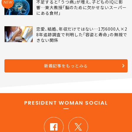
不足すると｢うつ病｣が増え､子どものIQに影
NEW
響…東大教授｢脳のために欠かせないスーパー
にある食材｣
恋愛､結婚､年収だけではない…1万6000人×2
8年追跡調査で判明した｢容姿と寿命｣の無視で
きない関係
新着記事をもっとみる
PRESIDENT WOMAN SOCIAL