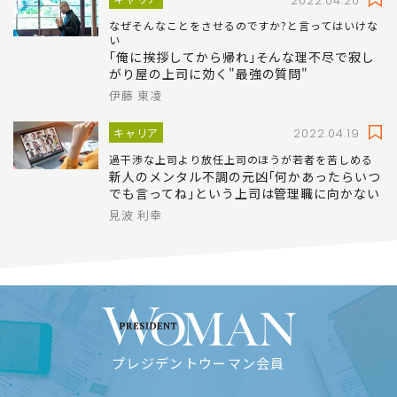
2022.04.20
なぜそんなことをさせるのですか?と言ってはいけな
い
｢俺に挨拶してから帰れ｣そんな理不尽で寂し
がり屋の上司に効く"最強の質問"
伊藤 東凌
キャリア
2022.04.19
過干渉な上司より放任上司のほうが若者を苦しめる
新人のメンタル不調の元凶｢何かあったらいつ
でも言ってね｣という上司は管理職に向かない
見波 利幸
プレジデントウーマン会員