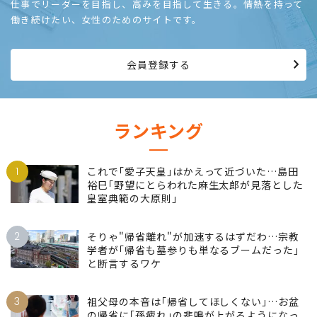
仕事でリーダーを目指し、高みを目指して生きる。情熱を持って
働き続けたい、女性のためのサイトです。
会員登録する
ランキング
1
これで｢愛子天皇｣はかえって近づいた…島田
裕巳｢野望にとらわれた麻生太郎が見落とした
皇室典範の大原則｣
2
そりゃ"帰省離れ"が加速するはずだわ…宗教
学者が｢帰省も墓参りも単なるブームだった｣
と断言するワケ
3
祖父母の本音は｢帰省してほしくない｣…お盆
の帰省に｢孫疲れ｣の悲鳴が上がるようになっ