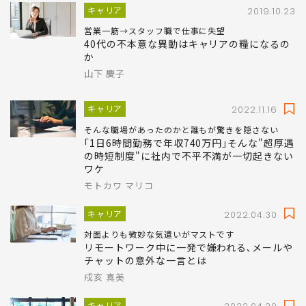
キャリア
2019.10.23
営業一筋→スタッフ職で仕事に失望
40代の不本意な異動はキャリアの糧になるの
か
山下 慶子
キャリア
2022.11.16
そんな職場があったのかと誰もが驚きを隠さない
｢1日6時間勤務で年収740万円｣そんな"超厚遇
の時短制度"に社内で不平不満が一切起きない
ワケ
モトカワ マリコ
キャリア
2022.04.30
対面よりも微妙な気遣いがマストです
リモートワーク中に一発で嫌われる､メールや
チャットの意外な一言とは
戍亥 真美
キャリア