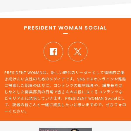
PRESIDENT WOMAN SOCIAL
PRESIDENT WOMANは、新しい時代のリーダーとして情熱的に働
き続けたい女性のためのメディアです。SNSではオンラインや雑誌
に掲載した記事のほかに、コンテンツの取材風景や、編集長をは
じめとした編集部員の日常で皆さんのお役に立てるコンテンツな
どをリアルに発信していきます。PRESIDENT WOMAN Socialとし
て、読者の皆さんと一緒に成長したいと思いますので、ぜひフォロ
ーください。