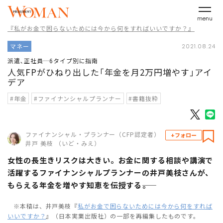
menu
『私がお金で困らないためには今から何をすればいいですか？』
マネー
2021.08.24
派遣､正社員…6タイプ別に指南
人気FPがひねり出した｢年金を月2万円増やす｣アイ
デア
#年金
#ファイナンシャルプランナー
#書籍抜粋
ファイナンシャル・プランナー（CFP認定者）
+フォロー
井戸 美枝 （いど・みえ）
女性の長生きリスクは大きい。お金に関する相談や講演で
活躍するファイナンシャルプランナーの井戸美枝さんが、
もらえる年金を増やす知恵を伝授する――。
※本稿は、井戸美枝『
私がお金で困らないためには今から何をすれば
いいですか？
』（日本実業出版社）の一部を再編集したものです。