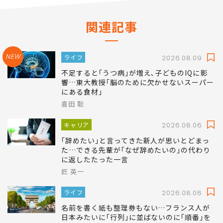
関連記事
NEW
ライフ
2026.08.09
不足すると｢うつ病｣が増え､子どものIQに影
響…東大教授｢脳のために欠かせないスーパー
にある食材｣
喜田 聡
キャリア
2026.08.06
｢辞めたい｣と言ってきた新人が思いとどまっ
た…できる先輩が｢なぜ辞めたいの｣の代わり
に返したたった一言
匠 英一
ライフ
2026.08.06
名前を書く紙も整理券もない…フランス人が
日本みたいに｢行列｣に並ばないのに｢順番｣を