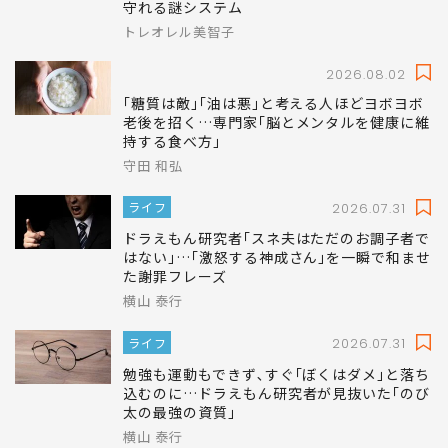
守れる謎システム
トレオレル美智子
2026.08.02
｢糖質は敵｣｢油は悪｣と考える人ほどヨボヨボ
老後を招く…専門家｢脳とメンタルを健康に維
持する食べ方｣
守田 和弘
ライフ
2026.07.31
ドラえもん研究者｢スネ夫はただのお調子者で
はない｣…｢激怒する神成さん｣を一瞬で和ませ
た謝罪フレーズ
横山 泰行
ライフ
2026.07.31
勉強も運動もできず､すぐ｢ぼくはダメ｣と落ち
込むのに…ドラえもん研究者が見抜いた｢のび
太の最強の資質｣
横山 泰行