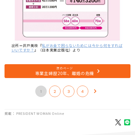
出所＝井戸美枝『
私がお金で困らないためには今から何をすれば
いいですか？
』（日本実業出版社）より
次のページ
専業主婦歴20年、離婚の危機
1
2
3
4
掲載： PRESIDENT WOMAN Online