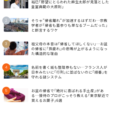
裕巳｢野望にとらわれた麻生太郎が見落とした
皇室典範の大原則｣
2
そりゃ"帰省離れ"が加速するはずだわ…宗教
学者が｢帰省も墓参りも単なるブームだった｣
と断言するワケ
3
祖父母の本音は｢帰省してほしくない｣…お盆
の帰省に｢孫疲れ｣の悲鳴が上がるようになっ
た構造的な理由
4
名前を書く紙も整理券もない…フランス人が
日本みたいに｢行列｣に並ばないのに｢順番｣を
守れる謎システム
5
お盆の帰省で｢絶対に喜ばれる手土産｣があ
る…接待のプロがこっそり教える｢東京駅近で
買えるお菓子｣6選