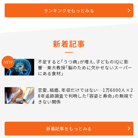
ランキングをもっとみる
新着記事
不足すると｢うつ病｣が増え､子どものIQに影
NEW
響…東大教授｢脳のために欠かせないスーパー
にある食材｣
恋愛､結婚､年収だけではない…1万6000人×2
8年追跡調査で判明した｢容姿と寿命｣の無視で
きない関係
新着記事をもっとみる