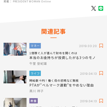
掲載： PRESIDENT WOMAN Online
関連記事
マネー
2019.03.20
1億稼ぐ人が喜んで財布を開くのは
本当のお金持ちが投資したがる3つのモノ
午堂 登紀雄
ライフ
2019.04.13
時給数十円！働く母の悲鳴など無視
PTAが"ベルマーク運動"をやめない理由
黒川 祥子
教養
2019.04.13