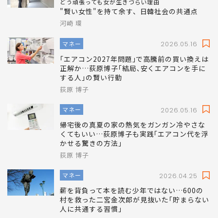
どう頑張っても女が生きづらい理由
"賢い女性"を持て余す、日韓社会の共通点
河崎 環
マネー
2026.05.16
｢エアコン2027年問題｣で高騰前の買い換えは
正解か…荻原博子｢結局､安くエアコンを手に
する人｣の賢い行動
荻原 博子
マネー
2026.05.16
帰宅後の真夏の家の熱気をガンガン冷やさな
くてもいい…荻原博子も実践｢エアコン代を浮
かせる驚きの方法｣
荻原 博子
マネー
2026.04.25
薪を背負って本を読む少年ではない…600の
村を救った二宮金次郎が見抜いた｢貯まらない
人に共通する習慣｣