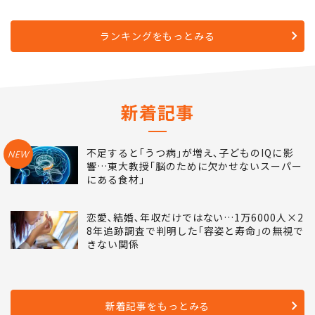
ランキングをもっとみる
新着記事
不足すると｢うつ病｣が増え､子どものIQに影
NEW
響…東大教授｢脳のために欠かせないスーパー
にある食材｣
恋愛､結婚､年収だけではない…1万6000人×2
8年追跡調査で判明した｢容姿と寿命｣の無視で
きない関係
新着記事をもっとみる