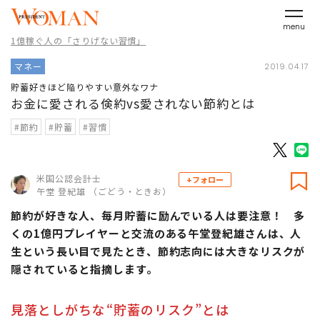
menu
1億稼ぐ人の「さりげない習慣」
マネー
2019.04.17
貯蓄好きほど陥りやすい意外なワナ
お金に愛される倹約vs愛されない節約とは
#節約
#貯蓄
#習慣
米国公認会計士
+フォロー
午堂 登紀雄 （ごどう・ときお）
節約が好きな人、毎月貯蓄に励んでいる人は要注意！ 多
くの1億円プレイヤーと交流のある午堂登紀雄さんは、人
生という長い目で見たとき、節約志向には大きなリスクが
隠されていると指摘します。
見落としがちな“貯蓄のリスク”とは