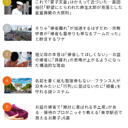
1
これで｢愛子天皇｣はかえって近づいた…島田
裕巳｢野望にとらわれた麻生太郎が見落とした
皇室典範の大原則｣
2
そりゃ"帰省離れ"が加速するはずだわ…宗教
学者が｢帰省も墓参りも単なるブームだった｣
と断言するワケ
3
祖父母の本音は｢帰省してほしくない｣…お盆
の帰省に｢孫疲れ｣の悲鳴が上がるようになっ
た構造的な理由
4
名前を書く紙も整理券もない…フランス人が
日本みたいに｢行列｣に並ばないのに｢順番｣を
守れる謎システム
5
お盆の帰省で｢絶対に喜ばれる手土産｣があ
る…接待のプロがこっそり教える｢東京駅近で
買えるお菓子｣6選