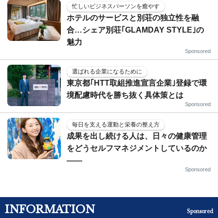
忙しいビジネスパーソンを癒やす
ホテルのサービスと別荘の独立性を融
合…シェア別荘｢GLAMDAY STYLE｣の
魅力
Sponsored
選ばれる企業になるために
東京都｢HTT取組推進宣言企業｣登録で環
境配慮時代を勝ち抜く具体策とは
Sponsored
毎日を支える運動と栄養の整え方
成果を出し続ける人は、日々の健康管理
をどうセルフマネジメントしているのか
——
Sponsored
INFORMATION
Sponsored