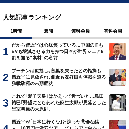
人気記事ランキング
1時間
週間
無料会員
有料会員
だから習近平は心底焦っている…中国のITも
EVも壊滅させる力を持つ日本が世界シェア8
割を握る"素材"の名前
プーチンは動揺し､言葉を失ったとの指摘も…
習近平に見放され､側近も友好国も停戦を迫る
独裁政権の末期症状
これで｢愛子天皇｣はかえって近づいた…島田
裕巳｢野望にとらわれた麻生太郎が見落とした
皇室典範の大原則｣
習近平が｢日本に行くな｣と煽った悲惨な結
末…｢8万円の激安ツアー｣でロシアに向かった