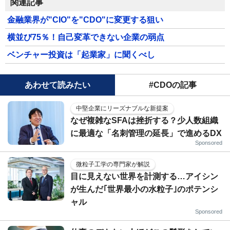
関連記事
金融業界が"CIO"を"CDO"に変更する狙い
横並び75％！自己変革できない企業の弱点
ベンチャー投資は「起業家」に聞くべし
あわせて読みたい
#CDOの記事
中堅企業にリーズナブルな新提案
なぜ複雑なSFAは挫折する？少人数組織
に最適な「名刺管理の延長」で進めるDX
Sponsored
微粒子工学の専門家が解説
目に見えない世界を計測する…アイシン
が生んだ｢世界最小の水粒子｣のポテンシ
ャル
Sponsored