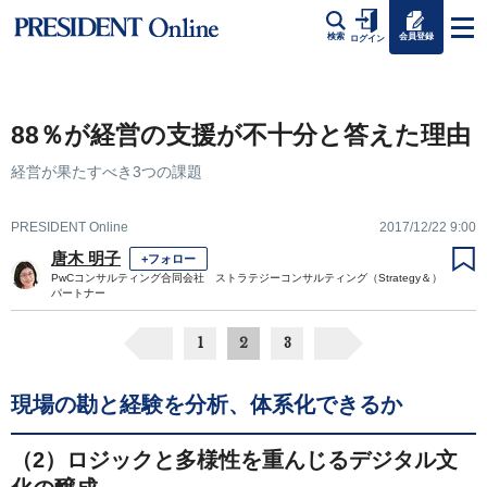
会員登録
検索
ログイン
88％が経営の支援が不十分と答えた理由
経営が果たすべき3つの課題
PRESIDENT Online
2017/12/22 9:00
唐木 明子
+フォロー
PwCコンサルティング合同会社 ストラテジーコンサルティング（Strategy＆）
パートナー
1
2
3
現場の勘と経験を分析、体系化できるか
（2）ロジックと多様性を重んじるデジタル文