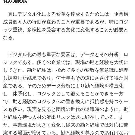
化の醸成
真にデジタル化による変革を達成するためには、企業構
成員個々人の行動が変わることが重要であるが、特にロジ
ック重視、多様性を受容する文化に変化することが必要と
なる。
デジタル化の最も重要な要素は、データとその分析、ロ
ジックである。多くの企業では、現場の勘と経験を大切に
してきた。勘と経験は、極めて多くの変数を無意識に処理
し調整した結果であり、何十年もその道にささげて得た財
産である。そのためデータ分析により勘と経験を構造化
し、体系化し、ロジックとして鍛えることができる一方
で、勘と経験のロジックへの置き換えに抵抗感を持つケー
スも多い。現実を見ると団塊の世代の退職時のように、勘
と経験を持つ人材の流出リスクは既に顕在している。ま
た、事業環境が大きく変化し従来の勘と経験では対応に苦
慮する場面が増えている。勘と経験を尊ぶのであればなお