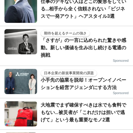
仕事のデキない人ほどこの髪形をしてい
る...相手から全く信頼されない「ビジネ
スで一発アウト」ヘアスタイル3選
期待を超えるチームの強さ
「さすが」の一言に込められた驚きや感
動。新しい価値を生み出し続ける電通の
挑戦
Sponsored
日本企業の新規事業開発の課題
小手先の協業を脱却！オープンイノベー
ションを経営アジェンダにする方法
Sponsored
大地震でまず確保すべきは水でも食料で
もない...被災者が「これだけは担いで逃
げて」という最も重要なモノ2選