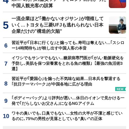
中国人観光客の誤算
一流企業ほど｢働かないオジサン｣が増殖して
いく…トヨタも三菱UFJも逃れられない日本
企業だけの"構造的欠陥"
習近平が｢日本に行くな｣と煽っても､寿司は奪えない…｢スシロ
ー14時間待ち｣が映し出す中国人客の本音
イワシでもサンマでもない...糖尿病専門医が｢がん･動脈硬化を
予防し､美肌を保つ栄養素をとれる魚の種類｣【最強の魚活術3
選】
習近平が｢愛国心｣を煽った不気味な結果…日本兵を撃退する
｢抗日テーマパーク｣が中国各地に広がる理由
｢ボディーバッグ｣より評判が悪い…休日のイオンで見かける一
発で｢だらしないお父さん｣になるNGアイテム
ワキの臭いでも､口臭でもない…女性の大半が不潔と感じてい
るのに､75%の男性が見落としている"臭い"の正体