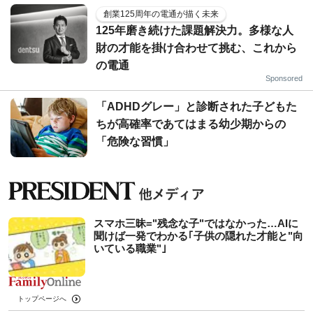
創業125周年の電通が描く未来
125年磨き続けた課題解決力。多様な人
財の才能を掛け合わせて挑む、これから
の電通
Sponsored
「ADHDグレー」と診断された子どもた
ちが高確率であてはまる幼少期からの
「危険な習慣」
スマホ三昧="残念な子"ではなかった…AIに
聞けば一発でわかる｢子供の隠れた才能と"向
いている職業"｣
トップページへ