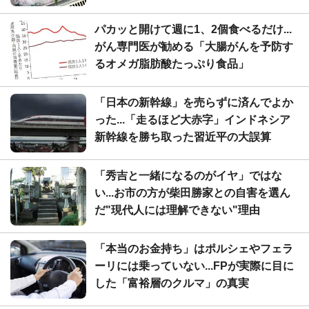
パカッと開けて週に1、2個食べるだけ...
がん専門医が勧める「大腸がんを予防す
るオメガ脂肪酸たっぷり食品」
「日本の新幹線」を売らずに済んでよか
った...「走るほど大赤字」インドネシア
新幹線を勝ち取った習近平の大誤算
「秀吉と一緒になるのがイヤ」ではな
い...お市の方が柴田勝家との自害を選ん
だ"現代人には理解できない"理由
「本当のお金持ち」はポルシェやフェラ
ーリには乗っていない...FPが実際に目に
した「富裕層のクルマ」の真実