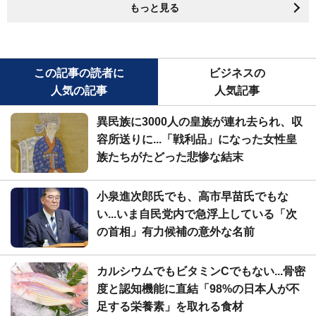
もっと見る
この記事の読者に
ビジネスの
人気の記事
人気記事
異民族に3000人の皇族が連れ去られ、収
容所送りに...「戦利品」になった女性皇
族たちがたどった悲惨な結末
小泉進次郎氏でも、高市早苗氏でもな
い...いま自民党内で急浮上している「次
の首相」有力候補の意外な名前
カルシウムでもビタミンCでもない...骨密
度と認知機能に直結「98%の日本人が不
足する栄養素」を取れる食材