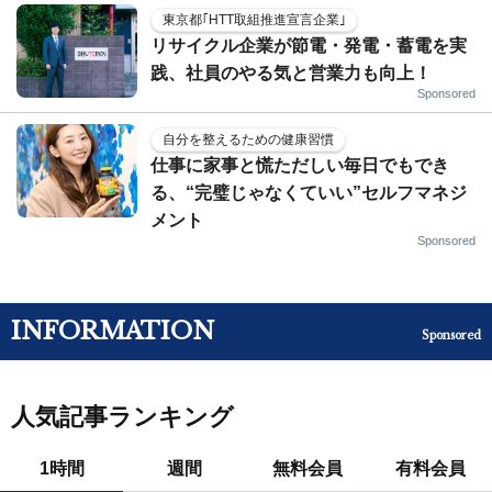
東京都｢HTT取組推進宣言企業｣
リサイクル企業が節電・発電・蓄電を実
践、社員のやる気と営業力も向上！
Sponsored
自分を整えるための健康習慣
仕事に家事と慌ただしい毎日でもでき
る、“完璧じゃなくていい”セルフマネジ
メント
Sponsored
INFORMATION
Sponsored
人気記事ランキング
1時間
週間
無料会員
有料会員